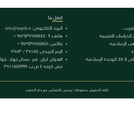
اتصل بنا
لتقريب
البريد الالكتروني:
info@taqrib.ir
 للدراسات التقريبية
هاتف: ٩ ـ ٩٨٢٥٣٧٧٥٥٤٤٥ +
هب الإسلامية
فاكس: ٩٨٢٥٣٧٧٥٥٤٤٨ +
ة
الرمز البريدي: ٣٧١٨٥ / ٣٨٧٣
دة الإسلامية
نبش كوجه ٤ ص.ب: ٣٧١١٥٥٥٩٩٩
كافة الحقوق محفوظة | يسمح بالاقتباس مع ذكر المصدر