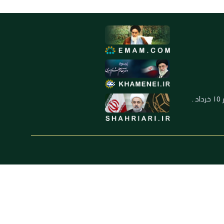
العنوان: ايران ـ قم ـ ميدان جهاد ـ بلوار ١٥ خرداد ـ