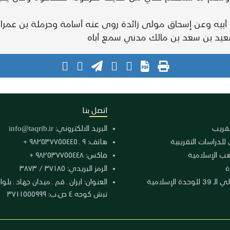
اتصل بنا
لتقريب
البريد الالكتروني:
info@taqrib.ir
 للدراسات التقريبية
هاتف: ٩ ـ ٩٨٢٥٣٧٧٥٥٤٤٥ +
هب الإسلامية
فاكس: ٩٨٢٥٣٧٧٥٥٤٤٨ +
ة
الرمز البريدي: ٣٧١٨٥ / ٣٨٧٣
دة الإسلامية
نبش كوجه ٤ ص.ب: ٣٧١١٥٥٥٩٩٩