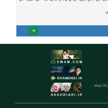
العنوان: ايران ـ قم ـ ميدان جهاد ـ بلوار ١٥ خرداد ـ