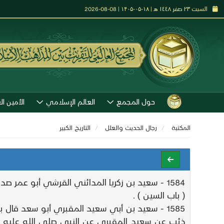
السبت ٢٣ صفر ١٤٤٨ هـ | ۱۸-۰۵-۱۴۰۵ | 08-08-2026
حول المجمع
العالم الإسلامي
الأمين ال
المكتبة
رجال الحديث والعلل
التاريـخ الكبير
1584 - سعيد بن زكريا المدائني القرشي أبو عمر صدوق كناه أحمد بن سليمان .
( باب السين ) .
1585 - سعيد بن أبي سعيد المقبري أبو سعد قا
ذئب عن سعيد المقبري عن النبي صلى الله عليه 