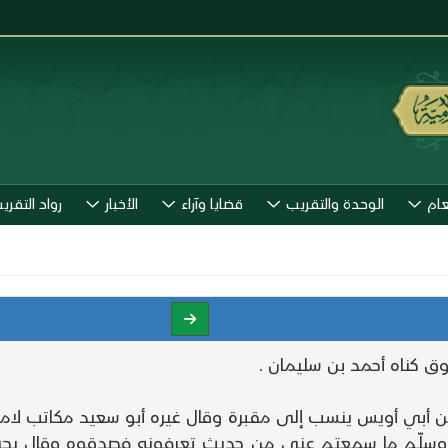
عام
الوحدة والتقريب
قضايا وآراء
الأخبار
رواد التقري
ل بن أبي أويس ينسب إلى مقبرة وقال غيره أبو سعيد مكاتب ل
وسلّم ما سمعتم عني من حديث تعرفونه فصدقوه وقال يحيى