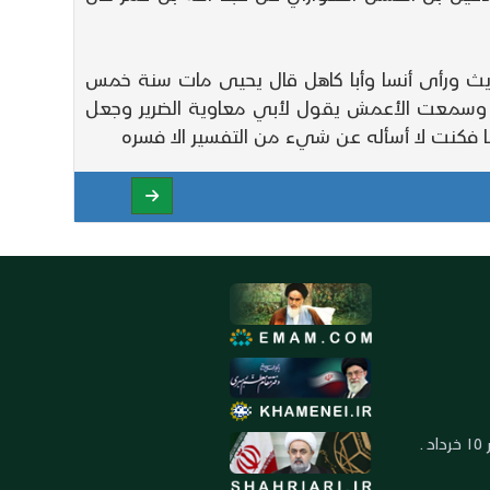
حريث ورأى أنسا وأبا كاهل قال يحيى مات سنة خمس
ى وسمعت الأعمش يقول لأبي معاوية الضرير وجعل
ا فكنت لا أسأله عن شيء من التفسير الا فسره
العنوان: ايران ـ قم ـ ميدان جهاد ـ بلوار ١٥ خرداد ـ