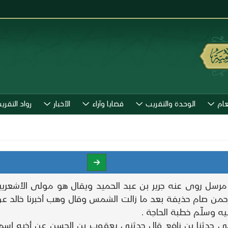
عام
الوحدة والتقريب
قضايا وآراء
الأخبار
رواد التقري
ي مرسل روى عنه جرير بن عبد الحميد ويقال هو مولى الأشعريي
من صام حذيفة بعد ما زالت الشمس وقال وهب أخبرنا خالد عن
يه وسلّم خطبة الحاجة .
حزامي حدثنا بن نافع قال حدثني يعقوب بن الحسن عن أخيه إسم