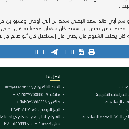
بت .
كوفي واسم أبي خالد سعد البجلي سمع بن أبي أوفى وعمرو بن 
 بن محبوب عن يحيى بن سعيد كان سفيان معجبا به قال يحي
 كان يطلب الشيوخ قال يحيى قال إسماعيل كان أبو صالح جار لن
اتصل بنا
لتقريب
البريد الالكتروني:
info@taqrib.ir
 للدراسات التقريبية
هاتف: ٩ ـ ٩٨٢٥٣٧٧٥٥٤٤٥ +
هب الإسلامية
فاكس: ٩٨٢٥٣٧٧٥٥٤٤٨ +
ة
الرمز البريدي: ٣٧١٨٥ / ٣٨٧٣
دة الإسلامية
نبش كوجه ٤ ص.ب: ٣٧١١٥٥٥٩٩٩