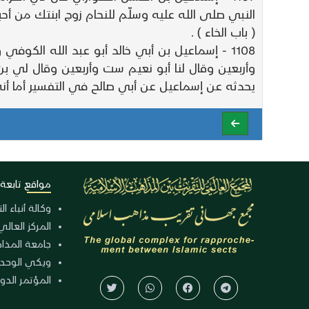
النبي صلى الله عليه وسلّم للنحام زوج ابنتك من أحب
( باب الخاء ) .
1108 - إسماعيل بن أبي خالد أبو عبد الله ال
وأربعين وقال لنا أبو نعيم ست وأربعين وقال لي
يحدثه عن إسماعيل عن أبي صالح في التفسير أما أنه
مواقع تابعة
وكالة أنباء ا
المركز العالي
جامعة المذا
ويكي الوحد
المؤتمر الدولي الـ 39 للوح