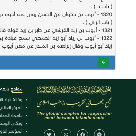
( باب ذ ) .
1320 - أيوب بن ذكوان عن الحسن روى عنه أخوه نوح منكر الحديث .
( باب الزاي ) .
1321 - أيوب بن زيد القرشي عن جابر بن زيد قوله قاله سهل بن حماد سمع منذر بن ثعلبة حديثه في البصريين .
1322 - أيوب بن زياد أبو زيد الحمصي سمع عبادة
زياد أبو أيوب وقال إبراهيم بن المنذر عن معن أيوب
مواقع تابعة
وكالة أنباء ا
المركز العالي
جامعة المذا
ويكي الوحد
المؤتمر الدولي الـ 39 للوح