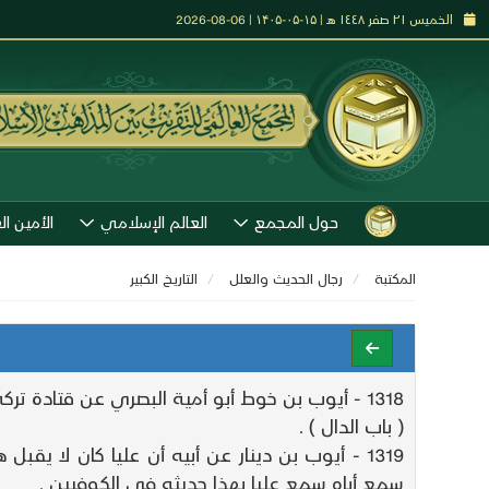
الخميس ٢١ صفر ١٤٤٨ هـ | ۱۵-۰۵-۱۴۰۵ | 06-08-2026
حول المجمع
العالم الإسلامي
الأمين ال
المكتبة
رجال الحديث والعلل
التاريـخ الكبير
1318 - أيوب بن خوط أبو أمية البصري عن قتادة تركه بن المبارك ويقال الحبطي .
( باب الدال ) .
1319 - أيوب بن دينار عن أبيه أن عليا كان لا 
سمع أباه سمع عليا بهذا حديثه في الكوفيين .