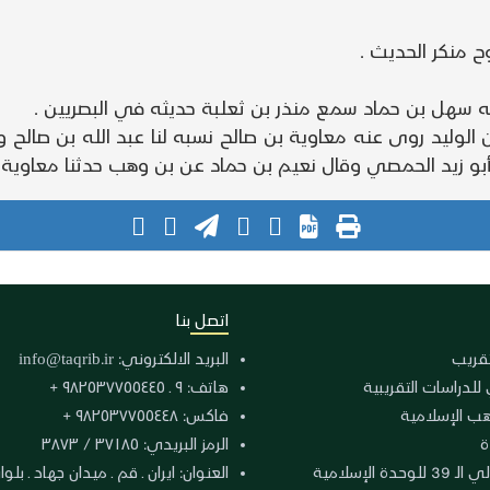
 بن الوليد روى عنه معاوية بن صالح نسبه لنا عبد الله بن صال
 أبو زيد الحمصي وقال نعيم بن حماد عن بن وهب حدثنا معاوية 
اتصل بنا
لتقريب
البريد الالكتروني:
info@taqrib.ir
 للدراسات التقريبية
هاتف: ٩ ـ ٩٨٢٥٣٧٧٥٥٤٤٥ +
هب الإسلامية
فاكس: ٩٨٢٥٣٧٧٥٥٤٤٨ +
ة
الرمز البريدي: ٣٧١٨٥ / ٣٨٧٣
دة الإسلامية