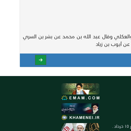
ح والعكلي وقال عبد الله بن محمد عن بشر بن السري
عن أيوب بن زياد
العنوان: ايران ـ قم ـ ميدان جهاد ـ بلوار ١٥ خرداد ـ