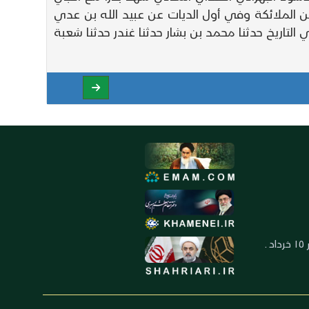
ن الملائكة وفي أول الديات عن عبيد الله بن عدي
تاريخ حدثنا محمد بن بشار حدثنا غندر حدثنا شعبة
العنوان: ايران ـ قم ـ ميدان جهاد ـ بلوار ١٥ خرداد ـ