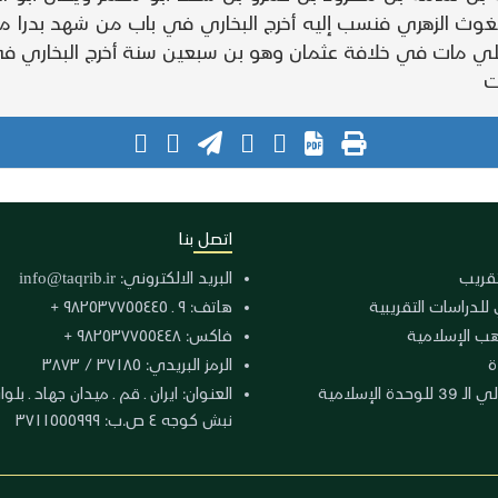
غوث الزهري فنسب إليه أخرج البخاري في باب من شهد بدرا م
ي مات في خلافة عثمان وهو بن سبعين سنة أخرج البخاري في ال
ت
اتصل بنا
لتقريب
البريد الالكتروني:
info@taqrib.ir
 للدراسات التقريبية
هاتف: ٩ ـ ٩٨٢٥٣٧٧٥٥٤٤٥ +
هب الإسلامية
فاكس: ٩٨٢٥٣٧٧٥٥٤٤٨ +
ة
الرمز البريدي: ٣٧١٨٥ / ٣٨٧٣
دة الإسلامية
نبش كوجه ٤ ص.ب: ٣٧١١٥٥٥٩٩٩