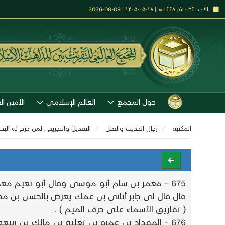
الأحد ٢٤ صفر ١٤٤٨ هـ | ۱۸-۰۵-۱۴۰۵ | 09-08-2026
حول المجمع
العالم الإسلامي
الأمين ال
المكتبة
رجال الحديث والعلل
التعديل والتجريح , لمن خرج له الب
675 - معمر بن سام أبو موسى وقال أبو نعيم 
قال قال لي جابر أتاني بن عمك يعرض بالحسن بن مح
( تفاريق الأسماء على حرف الميم ) .
676 - المقداد بن عمرو بن ثعلبة بن مالك بن رب