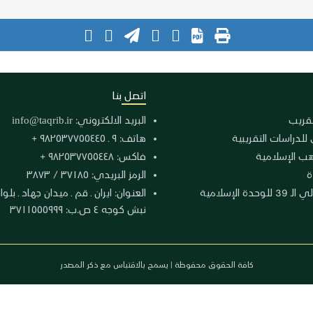
اتصل بنا
لتقريب
البريد الالكتروني:
info@taqrib.ir
 للدراسات التقريبية
هاتف: ٩ ـ ٩٨٢٥٣٧٧٥٥٤٤٥ +
هب الإسلامية
فاكس: ٩٨٢٥٣٧٧٥٥٤٤٨ +
ة
الرمز البريدي: ٣٧١٨٥ / ٣٨٧٣
دة الإسلامية
نبش كوجه ٤ ص.ب: ٣٧١١٥٥٥٩٩٩
كافة الحقوق محفوظة | يسمح بالاقتباس مع ذكر المصدر