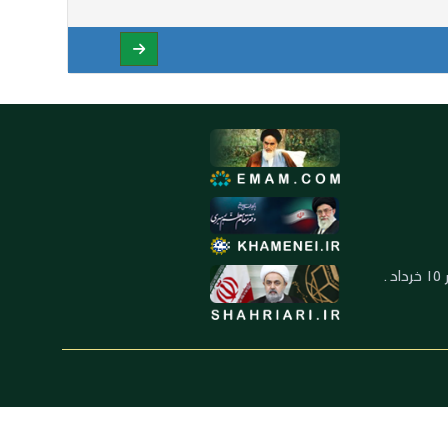
العنوان: ايران ـ قم ـ ميدان جهاد ـ بلوار ١٥ خرداد ـ