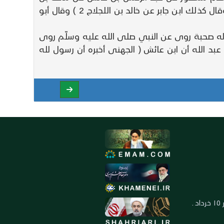
يخامر عن معاذ بن جبل وقال ابن جابر عن أبى سلام عن عبد الرحمن بن عائش عن النبي صلى الله عليه وسلّم ( وقال كذلك ابن جابر عن خالد بن اللجلاج 2 ) وقال أبو
 له صحبة روى عن النبي صلى الله عليه وسلّم روى
د الله أن ابن عائش ( الجهنى أخبره أن رسول لله
العنوان: ايران ـ قم ـ ميدان جهاد ـ بلوار ١٥ خرداد ـ