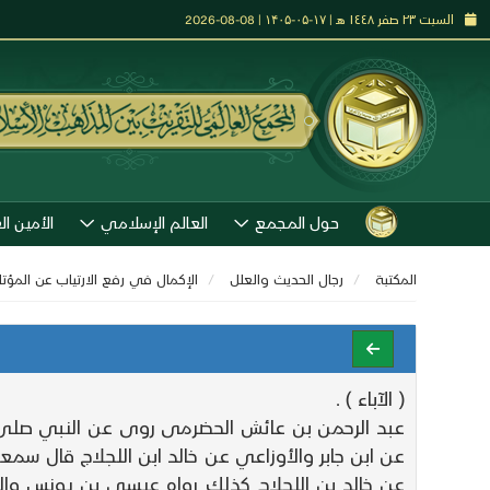
السبت ٢٣ صفر ١٤٤٨ هـ | ۱۷-۰۵-۱۴۰۵ | 08-08-2026
حول المجمع
العالم الإسلامي
الأمين ال
المكتبة
رجال الحديث والعلل
الإكمال في رفع الارتياب عن المؤ
( الآباء ) .
عبد الرحمن بن عائش الحضرمى روى عن النبي صلى ال
عن خالد بن اللجلاج كذلك رواه عيسى بن يونس وا