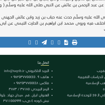
ى الله عليه وسلّم حدث عنه حباب بن زيد وابن عائش الجهنى
تلف فيه وروى محمد ابن ابراهيم بن الحارث التيمى عن أبى عب
اتصل بنا
لتقريب
البريد الالكتروني:
info@taqrib.ir
 للدراسات التقريبية
هاتف: ٩ ـ ٩٨٢٥٣٧٧٥٥٤٤٥ +
هب الإسلامية
فاكس: ٩٨٢٥٣٧٧٥٥٤٤٨ +
ة
الرمز البريدي: ٣٧١٨٥ / ٣٨٧٣
دة الإسلامية
نبش كوجه ٤ ص.ب: ٣٧١١٥٥٥٩٩٩