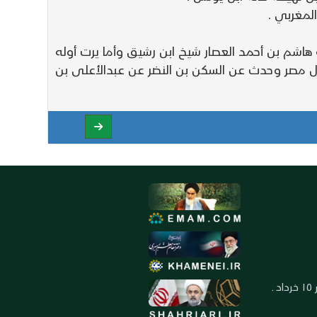
لمغربي .
اشم بن أحمد العصار شيخ ابن رشيق وأما يرت أوله
ل مصر وحدث عن السكن بن النضر عن عبدالأعلى بن
العنوان: ايران ـ قم ـ ميدان جهاد ـ بلوار ١٥ خرداد ـ