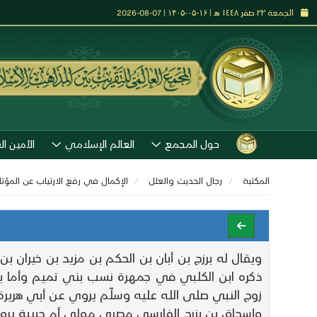
الجمعة ٢٢ صفر ١٤٤٨ هـ | ۱۶-۰۵-۱۴۰۵ | 07-08-2026
حول المجمع
العالم الإسلامي
الأمين ال
المكتبة
رجال الحديث والعلل
الإكمال في رفع الارتياب عن المؤ
ويقال له برزج بن أبان بن الحكم بن مزيد بن خيران
ذكره ابن الكلبي في جمهرة نسب بني تميم وأما بز
زوج النبي صلى الله عليه وسلّم يروي عن أبي هرير
وإسحاق بن بزرج الفارسي مصري مولى أم حبيبة يرو