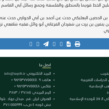
 مليح الخط قويما بالمنطق والفلسفة وجمع رسائل أبي القاسم ا
 بن الحصين البعلبكي حدث عن أحمد بن أبي الحواري حدث عنه ه
 ينفرن بن يرت بن شفردان الفرغاني أبو وائل فقيه شافعي نز
ري
اتصل بنا
لتقريب
البريد الالكتروني:
info@taqrib.ir
 للدراسات التقريبية
هاتف: ٩ ـ ٩٨٢٥٣٧٧٥٥٤٤٥ +
هب الإسلامية
فاكس: ٩٨٢٥٣٧٧٥٥٤٤٨ +
ة
الرمز البريدي: ٣٧١٨٥ / ٣٨٧٣
دة الإسلامية
نبش كوجه ٤ ص.ب: ٣٧١١٥٥٥٩٩٩