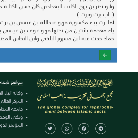
وأبو نصر بن بزرج الكاتب البغدادي كان حسن الكتابة
( باب برت ويرت ) .
أما برت بباء مكسورة فهو عبدالله بن عيسى بن برت
ياء معجمة باثنتين من تحتها فهو عوف بن عيسى بن
حماد حدث عنه ابن مسرور البلخي وابن النحاس المص
مواقع تابعة
وكالة أنباء ا
المركز العالي
جامعة المذا
ويكي الوحد
المؤتمر الدولي الـ 39 للوح