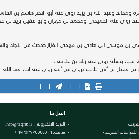
 ومجالد وعبد الله بن يزيد روى عنه أبو النضر هاشم بن القاسم
د روى عنه الحميدى ومحمد بن مهران وأبو عقيل يزيد بن ع
سى بن موسى ابن هادى بن مهدى القزاز حدجث عن النجاد والش
عليه وسلّم روى عنه زياد بن علاقة .
ن عقيل بن أبى طالب يروى عن أبيه روى عنه ابنه عبد الله
اتصل بنا
لتقريب
البريد الالكتروني:
info@taqrib.ir
 للدراسات التقريبية
هاتف: ٩ ـ ٩٨٢٥٣٧٧٥٥٤٤٥ +