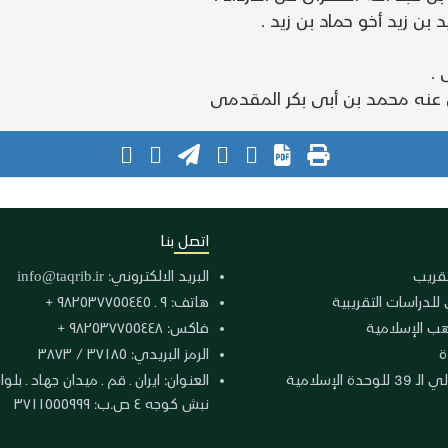
 زيد أخو حماد بن زيد .
.
 عنه محمد بن أبى بكر المقدمى
اتصل بنا
لتقريب
البريد الالكتروني:
info@taqrib.ir
 للدراسات التقريبية
هاتف: ٩ ـ ٩٨٢٥٣٧٧٥٥٤٤٥ +
هب الإسلامية
فاكس: ٩٨٢٥٣٧٧٥٥٤٤٨ +
ة
الرمز البريدي: ٣٧١٨٥ / ٣٨٧٣
دة الإسلامية
نبش كوجه ٤ ص.ب: ٣٧١١٥٥٥٩٩٩