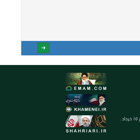
العنوان: ايران ـ قم ـ ميدان جهاد ـ بلوار ١٥ خرداد ـ