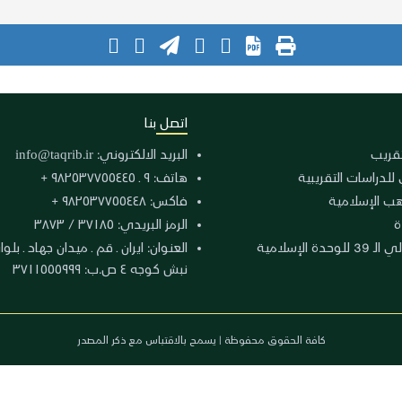
اتصل بنا
لتقريب
البريد الالكتروني:
info@taqrib.ir
 للدراسات التقريبية
هاتف: ٩ ـ ٩٨٢٥٣٧٧٥٥٤٤٥ +
هب الإسلامية
فاكس: ٩٨٢٥٣٧٧٥٥٤٤٨ +
ة
الرمز البريدي: ٣٧١٨٥ / ٣٨٧٣
دة الإسلامية
نبش كوجه ٤ ص.ب: ٣٧١١٥٥٥٩٩٩
كافة الحقوق محفوظة | يسمح بالاقتباس مع ذكر المصدر