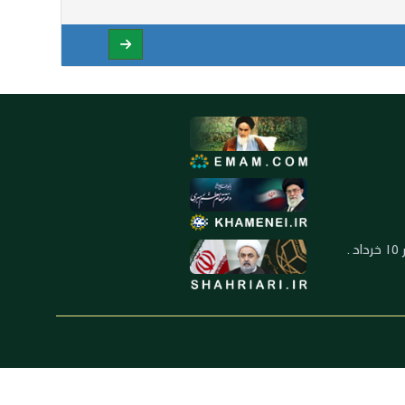
العنوان: ايران ـ قم ـ ميدان جهاد ـ بلوار ١٥ خرداد ـ