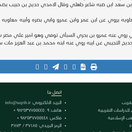
 بن سعد ابن ضبه شاعر جاهلي وقال الامدي حديج بن حبيب بضم ا
اويه يروي عن ابن عمر وابن عمرو وابي بصره وأبيه معاويه 
جيبي روي عنه عمرو بن بحري السبأى توفي وهو امير علي مصر
ديج التجيبي عن ابيه روي عنه ابنه محمد بن عبد العزيز مات سن
اتصل بنا
لتقريب
البريد الالكتروني:
info@taqrib.ir
 للدراسات التقريبية
هاتف: ٩ ـ ٩٨٢٥٣٧٧٥٥٤٤٥ +
هب الإسلامية
فاكس: ٩٨٢٥٣٧٧٥٥٤٤٨ +
ة
الرمز البريدي: ٣٧١٨٥ / ٣٨٧٣