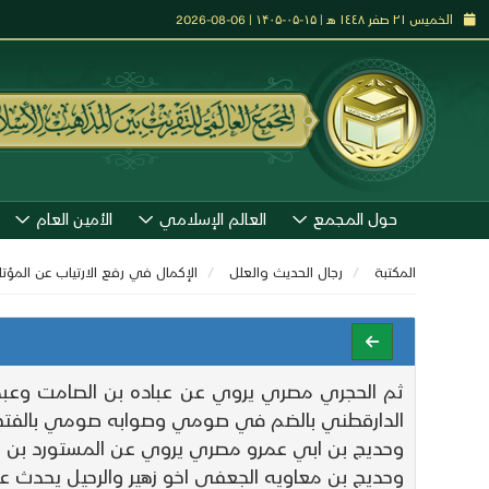
الخميس ٢١ صفر ١٤٤٨ هـ | ۱۵-۰۵-۱۴۰۵ | 06-08-2026
حول المجمع
العالم الإسلامي
الأمين العام
المكتبة
رجال الحديث والعلل
الإكمال في رفع الارتياب عن المؤ
ثم الحجري مصري يروي عن عباده بن الصامت وعبد ا
الدارقطني بالضم في صومي وصوابه صومي بالفتح ذ
وحديج بن ابي عمرو مصري يروي عن المستورد بن شدا
وحديج بن معاويه الجعفي اخو زهير والرحيل يحدث