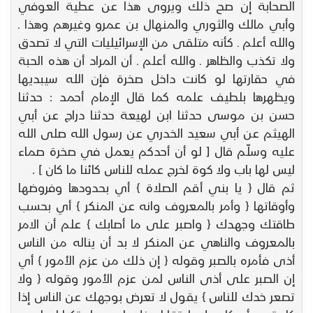
الصحابة إن صح ذلك ويروى هذا عن عطية العوفي
وأبي مالك والثوري والمنهال بن عمرو وغيرهم وهذا ـ
والله أعلم ـ كأنه متلقى من الإسرائيليات التي لا تصدق
ولا تكذب والظاهر ـ والله أعلم ـ أن المراد أن هذه الحبة
في حقارتها لو كانت داخل صخرة فإن الله سيبديها
ويظهرها بلطيف علمه كما قال الإمام أحمد : حدثنا
حسن بن موسى حدثنا ابن لهيعة حدثنا دراج عن أبي
الهيثم عن أبي سعيد الخدري عن رسول الله صلى الله
عليه وسلّم قال [ لو أن أحدكم يعمل في صخرة صماء
ليس لها باب ولا كوة لخرج عمله للناس كائنا ما كان ] .
ثم قال { يا بني أقم الصلاة } أي بحدودها وفروضها
وأوقاتها { وأمر بالمعروف وانه عن المنكر } أي بحسب
طاقتك وجهدك { واصبر على ما أصابك } علم أن الامر
بالمعروف والناهي عن المنكر لا بد أن يناله من الناس
أذى فأمره بالصبر وقوله { إن ذلك من عزم الأمور } أي
إن الصبر على أذى الناس لمن عزم الأمور وقوله { ولا
تصعر خدك للناس } يقول لا تعرض بوجهك عن الناس إذا