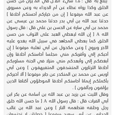
يبلغ به قال : ما شيء أثقل في الميزان من حسن
الخلق وكذا رواه عطاء عن أم الدرداء به وعن مسروق
عن عبد الله مرفوعا [ إن من خياركم أحسنكم أخلاقا ]
حدثنا عبد الله بن أبي بدر حدثنا محمد بن عيسى عن
محمد بن أبي سارة عن الحسن بن علي قال : قال رسول
الله A [ إن الله ليعطي العبد على الثواب من حسن
الخلق كما يعطي المجاهد في سبيل الله يغدو عليه
الأجر ويروح ] وعن مكحول عن أبي ثعلبة مرفوعا [ إن
أحبكم إلي وأقربكم مني مجلسا أحاسنكم أخلاقا وإن
أبغضكم إلي وأبعدكم مني منزلا في الجنة مساويكم
أخلاقا الثرثارون المتشدقون المتفيهقون ] وعن أبي
أويس عن محمد بن المنكدر عن جابر مرفوعا [ ألا أخبركم
بأكملكم إيمانا أحاسنكم أخلاقا الموطؤون أكنافا الذين
يؤلفون ويألفون ] .
وقال الليث عن يزيد بن عبد الله بن أسامة عن بكر ابن
أبي الفرات قال : قال رسول الله A [ ما حسن الله خلق
رجل وخلقه فتطعمه النار ] وعن عبد الله بن غالب
الحداني عن أبي سعيد مرفوعا [ خصلتان لا تجتمعان