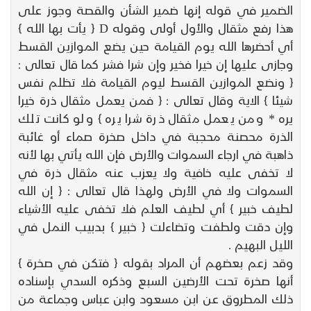
الضمير في قوله إنها ضمير الشأن والقصة وجوز على
هذا رفع مثقال والأول أولى وقوله D { يأت بها الله }
أي أحضرها الله يوم القيامة حين يضع الموازين القسط
وجازى عليها إن خيرا فخير وإن شرا فشر كما قال تعالى :
{ ونضع الموازين القسط ليوم القيامة فلا تظلم نفس
شيئا } الاية وقال تعالى : { فمن يعمل مثقال ذرة خيرا
يره * ومن يعمل مثقال ذرة شرا يره } ولو كانت تلك
الذرة محصنة محجبة في داخل صخرة صماء أو غائبة
ذاهبة في ارجاء السموات والأرض فإن الله يأتي بها لأنه
لا تخفى عليه خافية ولا يعزب عنه مثقال ذرة في
السموات ولا في الأرض ولهذا قال تعالى : { إن الله
لطيف خبير } أي لطيف العلم فلا تخفى عليه الأشياء
وإن دقت ولطفت وتضاءلت { خبير } بدبيب النمل في
الليل البهيم .
وقد زعم بعضهم أن المراد بقوله { فتكن في صخرة }
أنها صخرة تحت الأرضين السبع وذكره السدي بإسناده
ذلك المطروق عن ابن مسعود وابن عباس وجماعة من