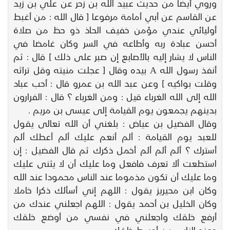
وروي أيضا من حديث عبيد الله بن زحر عن علي بن زيد
عن القاسم عن أبي أمامة مرفوعا [ قال الله : من أغبط
أوليائي عندي مؤمن خفيف الحاذ ذو حظ من صلاة
أحسن عبادة ربه وأطاعه في السر وكان غامضا في
الناس لا يشار إليه بالأصابع إن صبر على ذلك ] قال : ثم
أنفذ رسول الله A بيده وقال [ عجلت منيته وقل تراثه
وقلت بواكيه ] وعن عبد الله بن عمرو قال : أحب عباد
الله إلى الله الغرباء قيل : ومن الغرباء ؟ قال : الفرارون
بدينهم يجمعون يوم القيامة إلى عيسى بن مريم .
وقال الفضيل بن عياض : بلغني أن الله تعالى يقول
للعبد يوم القيامة : ألم أنعم عليك ألم أعطك ألم
أسترك ؟ ألم ألم ألم أخمل ذكرك ثم قال الفضيل : إن
استطعت ألا تعرف فافعل وما عليك أن لا يثنى عليك
وما عليك أن تكون مذموما عند الناس محمودا عند الله
وكان ابن محيريز يقول : اللهم إني أسألك ذكرا خاملا
وكان الخليل بن أحمد يقول : اللهم اجعلني عندك من
أرفع خلقك واجعلني في نفسي من أوضع خلقك
وعند الناس من أوسط خلقك .