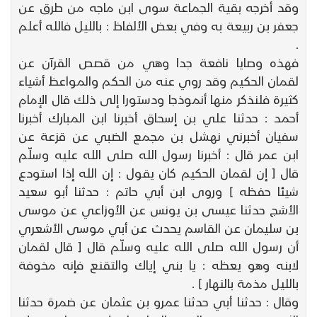
وقد أخرجه بقية الجماعة سوى ابن ماجه من طرق عن
جعفر بن ربيعة به وفي بعض الألفاظ : بالليل فالله أعلم
.
فهذه وصايا نافعة جدا وهي من قصص القرآن عن
لقمان الحكيم وقد روي عنه من الحكم والمواعظ أشياء
كثيرة فلنذكر منها أنموذجا ودستورا إلى ذلك قال الإمام
أحمد : حدثنا علي بن إسحاق أخبرنا ابن المبارك أخبرنا
سفيان أخبرني نهشل بن مجمع الضبي عن قزعة عن
ابن عمر قال : أخبرنا رسول الله صلى الله عليه وسلّم
قال [ إن لقمان الحكيم كان يقول : إن الله إذا استودع
شيئا حفظه ] وروى ابن أبي حاتم : حدثنا أبو سعيد
الأشج حدثنا عيسى بن يونس عن الأوزاعي عن موسى
بن سليمان عن القاسم يحدث عن أبي موسى الأشعري
أن رسول الله صلى الله عليه وسلّم قال [ قال لقمان
لابنه وهو يعظه : يا بني إياك والتقنع فإنه مخوفة
بالليل مذمة بالنهار ] .
وقال : حدثنا أبي حدثنا عمرو بن عثمان عن ضمرة حدثنا