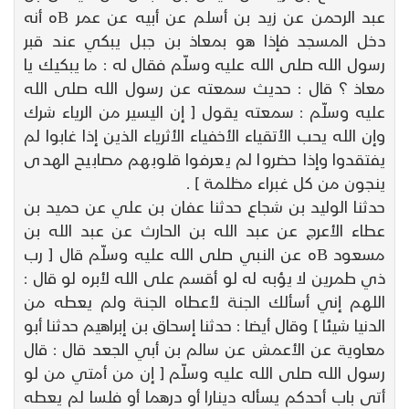
عبد الرحمن عن زيد بن أسلم عن أبيه عن عمر Bه أنه
دخل المسجد فإذا هو بمعاذ بن جبل يبكي عند قبر
رسول الله صلى الله عليه وسلّم فقال له : ما يبكيك يا
معاذ ؟ قال : حديث سمعته عن رسول الله صلى الله
عليه وسلّم : سمعته يقول [ إن اليسير من الرياء شرك
وإن الله يحب الأتقياء الأخفياء الأثرياء الذين إذا غابوا لم
يفتقدوا وإذا حضروا لم يعرفوا قلوبهم مصابيح الهدى
ينجون من كل غبراء مظلمة ] .
حدثنا الوليد بن شجاع حدثنا عفان بن علي عن حميد بن
عطاء الأعرج عن عبد الله بن الحارث عن عبد الله بن
مسعود Bه عن النبي صلى الله عليه وسلّم قال [ رب
ذي طمرين لا يؤبه له لو أقسم على الله لأبره لو قال :
اللهم إني أسألك الجنة لأعطاه الجنة ولم يعطه من
الدنيا شيئا ] وقال أيضا : حدثنا إسحاق بن إبراهيم حدثنا أبو
معاوية عن الأعمش عن سالم بن أبي الجعد قال : قال
رسول الله صلى الله عليه وسلّم [ إن من أمتي من لو
أتى باب أحدكم يسأله دينارا أو درهما أو فلسا لم يعطه