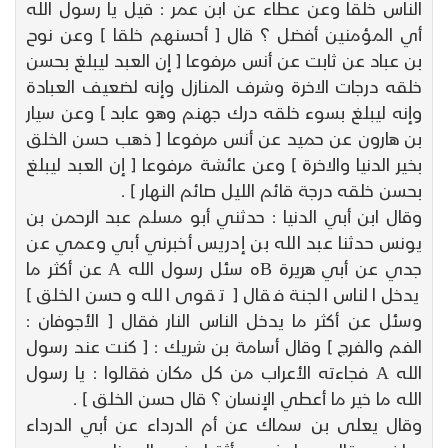
الناس خلقا وعن عطاء عن ابن عمر : قيل يا رسول الله
أي المؤمنين أفضل ؟ قال [ أحسنهم خلقا ] وعن نوح
بن عباد عن ثابت عن أنس مرفوعا [ إن العبد ليبلغ بحسن
خلقه درجات الاخرة وشرف المنازل وإنه لضعيف العبادة
وإنه ليبلغ بسوء خلقه درك جهنم وهو عابد ] وعن سيار
بن هارون عن حميد عن أنس مرفوعا [ ذهب حسن الخلق
بخير الدنيا والاخرة ] وعن عائشة مرفوعا [ إن العبد ليبلغ
بحسن خلقه درجة قائم الليل صائم النهار ] .
وقال ابن أبي الدنيا : حدثني أبو مسلم عبد الرحمن بن
يونس حدثنا عبد الله بن إدريس أخبرني أبي وعمي عن
جدي عن أبي هريرة Bه سئل رسول الله A عن أكثر ما
يدخل الناس الجنة فقال [ تقوى الله وحسن الخلق ]
وسئل عن أكثر ما يدخل الناس النار فقال [ الأجوفان :
الفم والفرج ] وقال أسامة بن شريك : [ كنت عند رسول
الله A فجاءته الأعراب من كل مكان فقالوا : يا رسول
الله ما خير ما أعطي الإنسان ؟ قال حسن الخلق ] .
وقال يعلى بن سماك عن أم الدرداء عن أبي الدرداء