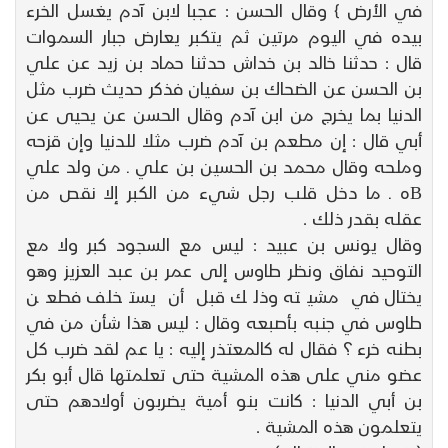
في الأرض } وقال الحسن : عجبا لابن آدم يغسل الخرء
بيده في اليوم مرتين ثم يتكبر يعارض جبار السموات
قال : حدثنا خالد بن خداش حدثنا حماد بن زيد عن علي
بن الحسن عن الضحاك بن سفيان فذكر حديث ضرب مثل
الدنيا بما يخرج من ابن آدم وقال الحسن عن يحيى عن
أبي قال : إن مطعم بن آدم ضرب مثلا للدنيا وإن قزحه
وملحه وقال محمد بن الحسين بن علي ـ من ولد علي
Bه ـ ما دخل قلب رجل شيء من الكبر إلا نقص من
عقله بقدر ذلك .
وقال يونس بن عبيد : ليس مع السجود كبر ولا مع
التوحيد نفاق ونظر طاوس إلى عمر بن عبد العزيز وهو
يختال في مشيته وذلك قبل أن يستخلف فطعن
طاوس في جنبه بأصبعه وقال : ليس هذا شأن من في
بطنه خرء ؟ فقال له كالمعتذر إليه : يا عم لقد ضرب كل
عضو مني على هذه المشية حتى تعلمتها قال أبو بكر
بن أبي الدنيا : كانت بنو أمية يضربون أولادهم حتى
يتعلمون هذه المشية .