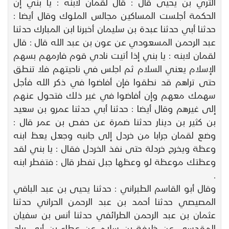
الثري بن يحيى قال : قال لقمان لابنه : يا بني إن
الحكمة أجلست المساكين مجالس الملوك وقال أيضا :
حدثنا أبي حدثنا عبدة بن سليمان أخبرنا ابن المبارك حدثنا
عبد الرحمن المسعودي عن عون بن عبد الله قال : قال
لقمان لابنه : يا بني إذا أتيت نادي قوم فارمهم بسهم
الإسلام يعني السلام ثم اجلس في ناحيتهم فلا تنطق
حتى تراهم قد نطقوا فإن أفاضوا في ذكر الله فأجل
سهمك معهم وإن أفاضوا في غير ذلك فتحول عنهم
إلى غيرهم وقال أيضا : حدثنا أبي حدثنا عمرو بن سعيد
بن كثير بن دينار حدثنا ضمرة عن حفص بن عمر قال :
وضع لقمان جرابا من خردل إلى جانبه وجعل يعظ ابنه
وعظة ويخرج خردلة حتى نفذ الخردل فقال : يا بني لقد
وعظتك موعظة لو وعظها جبل تفطر قال : فتفطر ابنه
.
وقال أبو القاسم الطبراني : حدثنا يحيى بن عبد الباقي
المصيصي حدثنا أحمد بن عبد الرحمن الحراني حدثنا
عثمان بن عبد الرحمن الطرائفي حدثنا أنس بن سفيان
المقدسي عن خليفة بن سلام عن عطاء بن أبي رباح