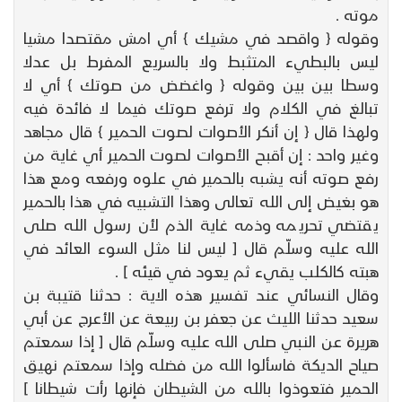
موته .
وقوله { واقصد في مشيك } أي امش مقتصدا مشيا
ليس بالبطيء المتثبط ولا بالسريع المفرط بل عدلا
وسطا بين بين وقوله { واغضض من صوتك } أي لا
تبالغ في الكلام ولا ترفع صوتك فيما لا فائدة فيه
ولهذا قال { إن أنكر الأصوات لصوت الحمير } قال مجاهد
وغير واحد : إن أقبح الأصوات لصوت الحمير أي غاية من
رفع صوته أنه يشبه بالحمير في علوه ورفعه ومع هذا
هو بغيض إلى الله تعالى وهذا التشبيه في هذا بالحمير
يقتضي تحريمه وذمه غاية الذم لأن رسول الله صلى
الله عليه وسلّم قال [ ليس لنا مثل السوء العائد في
هبته كالكلب يقيء ثم يعود في قيئه ] .
وقال النسائي عند تفسير هذه الاية : حدثنا قتيبة بن
سعيد حدثنا الليث عن جعفر بن ربيعة عن الأعرج عن أبي
هريرة عن النبي صلى الله عليه وسلّم قال [ إذا سمعتم
صياح الديكة فاسألوا الله من فضله وإذا سمعتم نهيق
الحمير فتعوذوا بالله من الشيطان فإنها رأت شيطانا ]