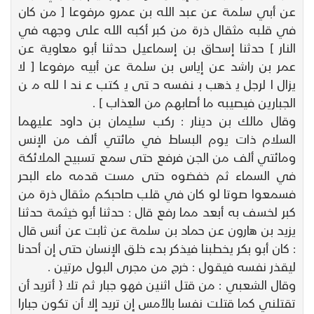
عن أبي سلمة عن عبد الله بن عمرو مرفوعا [ من كان
في قلبه مثقال ذرة من كبر أكبه الله على وجهه في
النار ] حدثنا إسحاق بن إسماعيل حدثنا أبو معاوية عن
عمر بن راشد عن إياس بن سلمة عن أبيه مرفوعا [ لا
يزال الرجل يذهب بنفسه حتى يكتب عند الله من
الجبارين فيصيبه ما أصابهم من العذاب ] .
وقال مالك بن دينار : ركب سليمان بن داود عليهما
السلام ذات يوم البساط في مائتي ألف من الإنس
ومائتي ألف من الجن فرفع حتى سمع تسبيح الملائكة
في السماء ثم خفضوه حتى مست قدمه ماء البحر
فسمعوا صوتا لو كان في قلب صاحبكم مثقال ذرة من
كبر لخسف به أبعد مما رفع قال : حدثنا أبو خيثمة حدثنا
يزيد بن هارون عن حماد بن سلمة عن ثابت عن أنس قال
: كان أبو بكر يخطبنا فيذكر بدء خلق الإنسان حتى إن أحدنا
ليقذر نفسه فيقول : خرج من مجرى البول مرتين .
وقال الشعبي : من قتل اثنين فهو جبار ثم تلا { أتريد أن
تقتلني كما قتلت نفسا بالأمس إن تريد إلا أن تكون جبارا