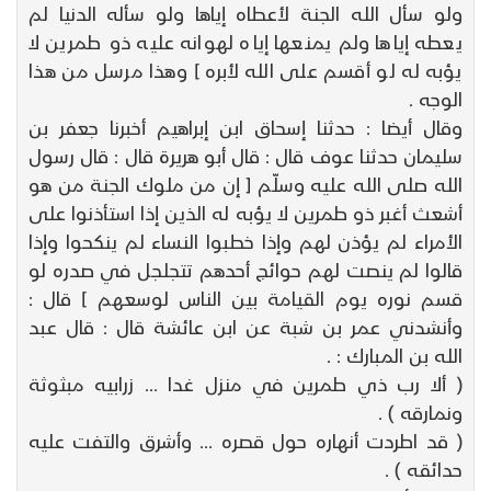
ولو سأل الله الجنة لأعطاه إياها ولو سأله الدنيا لم
يعطه إياها ولم يمنعها إياه لهوانه عليه ذو طمرين لا
يؤبه له لو أقسم على الله لأبره ] وهذا مرسل من هذا
الوجه .
وقال أيضا : حدثنا إسحاق ابن إبراهيم أخبرنا جعفر بن
سليمان حدثنا عوف قال : قال أبو هريرة قال : قال رسول
الله صلى الله عليه وسلّم [ إن من ملوك الجنة من هو
أشعث أغبر ذو طمرين لا يؤبه له الذين إذا استأذنوا على
الأمراء لم يؤذن لهم وإذا خطبوا النساء لم ينكحوا وإذا
قالوا لم ينصت لهم حوائج أحدهم تتجلجل في صدره لو
قسم نوره يوم القيامة بين الناس لوسعهم ] قال :
وأنشدني عمر بن شبة عن ابن عائشة قال : قال عبد
الله بن المبارك : .
( ألا رب ذي طمرين في منزل غدا ... زرابيه مبثوثة
ونمارقه ) .
( قد اطردت أنهاره حول قصره ... وأشرق والتفت عليه
حدائقه ) .