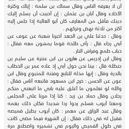
أن لا يعرفه الناس وقال سماك بن سلمة : إياك وكثرة
الأخلاء وقال أبان بن عثمان : إن أحببت أن يسلم إليك
دينك فأقل من المعارف كان أبو العالية إذا جلس إليه
أكثر من ثلاثة نهض وتركهم .
وقال : حدثنا علي بن الجعد أخبرنا شعبة عن عوف عن
أبي رجاء قال : رأى طلحة قوما يمشون معه فقال :
ذباب طمع وفراش النار .
وقال ابن إدريس عن هارون بن ابن عنترة عن سليم بن
حنظلة قال : بينا نحن حول أبي إذ علاه عمر بن الخطاب
بالدرة وقال : إنها مذلة للتابع وفتنة للمتبوع وقال ابن
عون عن الحسن : خرج ابن مسعود فاتبعه أناس فقال :
والله لو تعلمون ما أغلق عليه بابي ما اتبعني منكم
رجلان وقال حماد بن زيد : كنا إذا مررنا على المجلس
ومعنا أيوب فسلم ردوا ردا شديدا فكان ذلك يغمه
وقال عبد الرزاق عن معمر : كان أيوب يطيل قميصه
فقيل له في ذلك فقال : إن الشهرة فيما مضى كانت
في طول القميص واليوم في تشميره واصطنع مرة