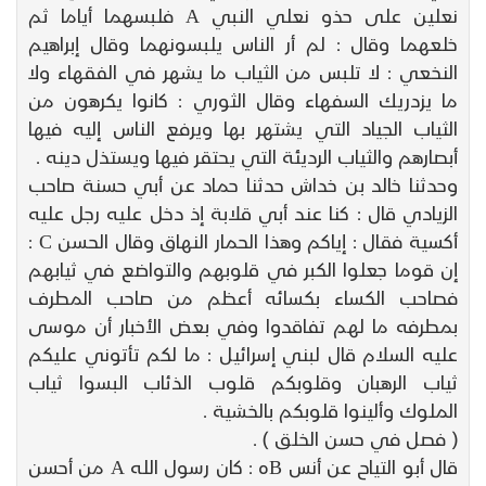
نعلين على حذو نعلي النبي A فلبسهما أياما ثم
خلعهما وقال : لم أر الناس يلبسونهما وقال إبراهيم
النخعي : لا تلبس من الثياب ما يشهر في الفقهاء ولا
ما يزدريك السفهاء وقال الثوري : كانوا يكرهون من
الثياب الجياد التي يشتهر بها ويرفع الناس إليه فيها
أبصارهم والثياب الرديئة التي يحتقر فيها ويستذل دينه .
وحدثنا خالد بن خداش حدثنا حماد عن أبي حسنة صاحب
الزيادي قال : كنا عند أبي قلابة إذ دخل عليه رجل عليه
أكسية فقال : إياكم وهذا الحمار النهاق وقال الحسن C :
إن قوما جعلوا الكبر في قلوبهم والتواضع في ثيابهم
فصاحب الكساء بكسائه أعظم من صاحب المطرف
بمطرفه ما لهم تفاقدوا وفي بعض الأخبار أن موسى
عليه السلام قال لبني إسرائيل : ما لكم تأتوني عليكم
ثياب الرهبان وقلوبكم قلوب الذئاب البسوا ثياب
الملوك وألينوا قلوبكم بالخشية .
( فصل في حسن الخلق ) .
قال أبو التياح عن أنس Bه : كان رسول الله A من أحسن