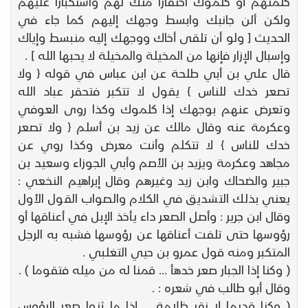
كلمتهم أو كلموك احتقارا منك لهم واستكبارا عليهم
ولكن ألن جانبك وابسط وجهك إليهم كما جاء في
الحديث [ ولو أن تلقى أخاك ووجهك إليه منبسط وإياك
وإسبال الإزار فإنها من المخيلة والمخيلة لا يحبها الله ] .
قال علي بن أبي طلحة عن ابن عباس في قوله { ولا
تصعر خدك للناس } يقول لا تتكبر فتحقر عباد الله
وتعرض عنهم بوجهك إذا كلموك وكذا روى العوفي
وعكرمة عنه وقال مالك عن زيد بن أسلم { ولا تصعر
خدك للناس } لا تتكلم وأنت معرض وكذا روي عن
مجاهد وعكرمة ويزيد بن الأصم وأبي الجوزاء وسعيد بن
جبير والضحاك وابن زيد وغيرهم وقال إبراهيم النخعي :
يعني بذلك التشديق في الكلام والصواب القول الأول
وقال ابن جرير : وأصل الصعر داء يأخذ الإبل في أعناقها أو
رؤوسها حتى تلفت أعناقها عن رؤوسها فشبه به الرجل
المتكبر ومنه قول عمرو بن حيي التغلبي .
( وكنا إذا الجبار صعر خدهأ ... قمنا له من ميله فتقوما ) .
وقال أبو طالب في شعره : .
( وكنا قديما لا نقر ظلامة ... إذا ما ثنوا صعر الرؤوس