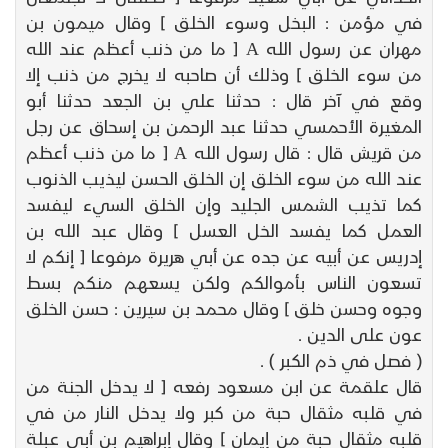
في مؤمن : البخل وسوء الخلق ] وقال ميمون بن
مهران عن رسول الله A [ ما من ذنب أعظم عند الله
من سوء الخلق ] وذلك أن صاحبه لا يخرج من ذنب إلا
وقع في آخر قال : حدثنا علي بن الجعد حدثنا أبو
المغيرة الأحمسي حدثنا عبد الرحمن بن إسحاق عن رجل
من قريش قال : قال رسول الله A [ ما من ذنب أعظم
عند الله من سوء الخلق إن الخلق الحسن ليذيب الذنوب
كما تذيب الشمس الجليد وإن الخلق السيء ليفسد
العمل كما يفسد الخل العسل ] وقال عبد الله بن
إدريس عن أبيه عن جده عن أبي هريرة مرفوعا [ إنكم لا
تسعون الناس بأموالكم ولكن يسعهم منكم بسط
وجوه وحسن خلق ] وقال محمد بن سيرين : حسن الخلق
عون على الدين .
( فصل في ذم الكبر ) .
قال علقمة عن ابن مسعود رفعه [ لا يدخل الجنة من
في قلبه مثقال حبة من كبر ولا يدخل النار من في
قلبه مثقال حبة من إيمان ] وقال إبراهيم بن أبي عبلة