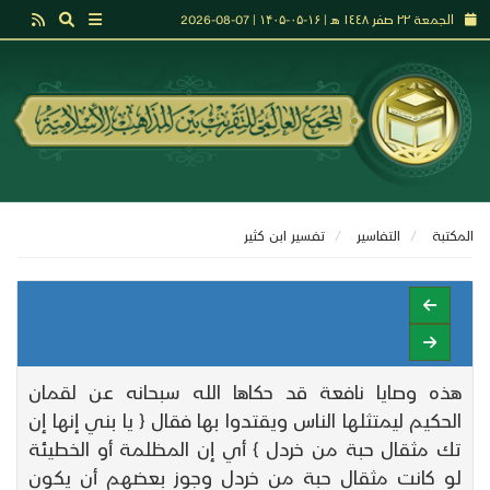
الجمعة ٢٢ صفر ١٤٤٨ هـ | ۱۶-۰۵-۱۴۰۵ | 07-08-2026
المكتبة
التفاسير
تفـسير ابن كثير
هذه وصايا نافعة قد حكاها الله سبحانه عن لقمان
الحكيم ليمتثلها الناس ويقتدوا بها فقال { يا بني إنها إن
تك مثقال حبة من خردل } أي إن المظلمة أو الخطيئة
لو كانت مثقال حبة من خردل وجوز بعضهم أن يكون