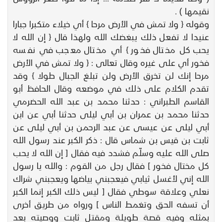
نقيمها ) .
وقوله { ولا تمش في الأرض مرحا } أي خيلاء متكبرا جبارا
عنيدا لا تفعل ذلك يبغضك الله ولهذا قال { إن الله لا
يحب كل مختال فخور } أي مختال معجب في نفسه
فخور أي على غيره وقال تعالى : { ولا تمش في الأرض
مرحا إنك لن تخرق الأرض ولن تبلغ الجبال طولا } وقد
تقدم الكلام على ذلك في موضعه وقال الحافظ أبو
القاسم الطبراني : حدثنا محمد بن عبد الله الحضرمي
حدثنا محمد بن عمران بن أبي ليلى حدثنا أبي عن ابن
أبي ليلى عن عيسى عن عبد الرحمن بن أبي ليلى عن
ثابت بن قيس بن شماس قال : ذكر الكبر عند رسول الله
صلى الله عليه وسلّم فشدد فيه فقال [ إن الله لا يحب
كل مختال فخور ] فقال رجل من القوم : والله يا رسول
الله إني لأغسل ثيابي فيعجبني بياضها ويعجبني شراك
نعلي وعلاقة سوطي فقال [ ليس ذلك الكبر إنما الكبر
أن تسفه الحق وتغمط الناس ] ورواه من طريق أخرى
بمثله وفيه قصة طويلة ومقتل ثابت ووصيته بعد