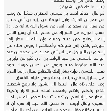
( باب ما جاء في الشهرة ) .
ثم قال : حدثنا أحمد بن عيسى المصري حدثنا ابن وهب
عن عمر بن الحارث وابن لهيعة عن يزيد بن أبي حبيب
عن سنان بن سعد عن أنس عن رسول الله A أنه قال : [
حسب امرىء من الشر إلا من عصم الله أن يشير الناس
إليه بالإصابع في دينه ودنياه وإن الله لا ينظر إلى
صوركم ولكن إلى قلوبكم وأعمالكم ] وروي مثله عن
إسحاق بن البهلول عن ابن أبي فديك عن محمد بن عبد
الواحد الأخنسي عن عبد الواحد بن أبي كثير عن جابر بن
عبد الله مرفوعا مثله وروي عن الحسن مرسلا نحوه
فقيل للحسن : فإنه يشار إليك بالأصابع فقال : إنما المراد
من يشار إليه في دينه بالبدعة وفي دنياه بالفسق .
وعن علي Bه قال : لاتبدأ لأن تشتهر ولا ترفع شخصك
لتذكر وتعلم واكتم واصمت تسلم تسر الأبرار وتغيظ
الفجار وقال إبراهيم بن أدهم C : ما صدق الله من أحب
الشهرة وقال أيوب : ما صدق الله عبد إلا سره أن لا
يشعر بمكانه وقال محمد بن العلاء : من أحب الله أحب