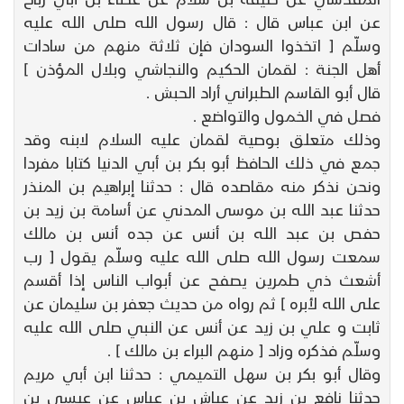
عن ابن عباس قال : قال رسول الله صلى الله عليه
وسلّم [ اتخذوا السودان فإن ثلاثة منهم من سادات
أهل الجنة : لقمان الحكيم والنجاشي وبلال المؤذن ]
قال أبو القاسم الطبراني أراد الحبش .
فصل في الخمول والتواضع .
وذلك متعلق بوصية لقمان عليه السلام لابنه وقد
جمع في ذلك الحافظ أبو بكر بن أبي الدنيا كتابا مفردا
ونحن نذكر منه مقاصده قال : حدثنا إبراهيم بن المنذر
حدثنا عبد الله بن موسى المدني عن أسامة بن زيد بن
حفص بن عبد الله بن أنس عن جده أنس بن مالك
سمعت رسول الله صلى الله عليه وسلّم يقول [ رب
أشعث ذي طمرين يصفح عن أبواب الناس إذا أقسم
على الله لأبره ] ثم رواه من حديث جعفر بن سليمان عن
ثابت و علي بن زيد عن أنس عن النبي صلى الله عليه
وسلّم فذكره وزاد [ منهم البراء بن مالك ] .
وقال أبو بكر بن سهل التميمي : حدثنا ابن أبي مريم
حدثنا نافع بن زيد عن عياش بن عباس عن عيسى بن