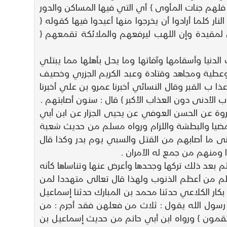
فلهم جنات المأوى } أي التي فيها المساكن والدور
ار كلما أرادوا أن يخرجوا منها أعيدوا فيها كقوله {
رجل لمقيدة وإن اللهب ليرفعهم والملائكة تقمعهم {
لدنيا وأسقامها وآفاتها وما يحل بأهلها مما يبتلي
 وعطية ومجاهد وقتادة وعبد الكريم الجزري وخصيف
 ب القبر وقال النسائي أخبرنا عمرو بن علي أخبرنا
لأدنى دون العذاب الأكبر } قال : سنون أصابتهم .
عروة عن الحسن العوفي عن يحيى الجزار عن ابن أبي
د مضيا والبطشة واللزام ورواه مسلم من حديث شعبة
نى ما أصابهم من القتل والسبي يوم بدر وكذا قال
 ومنهم من جمع له الأمران .
ثم بعد ذلك تركها وجحدها وأعرض عنها وتناساها كأنه
 وعظم من أعظم الذنوب ولهذا قال تعالى متهددا لمن
ار الكلاعي حدثنا محمد بن المبارك حدثنا إسماعيل
 رسول الله يقول : ثلاث من فعلهن فقد أجرم : من
تقمون } ورواه ابن أبي حاتم من حديث إسماعيل بن