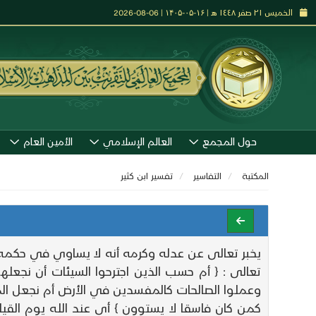
الخميس ٢١ صفر ١٤٤٨ هـ | ۱۶-۰۵-۱۴۰۵ | 06-08-2026
حول المجمع
العالم الإسلامي
الأمين العام
المكتبة
التفاسير
تفـسير ابن كثير
يخبر تعالى عن عدله وكرمه أنه لا يساوي في حكمه يو
تعالى : { أم حسب الذين اجترحوا السيئات أن نجعله
وعملوا الصالحات كالمفسدين في الأرض أم نجعل المتقي
كمن كان فاسقا لا يستوون } أي عند الله يوم الق