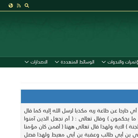
ؤتمرات والندوات
الوسائط المتعددة
الاصدارات
 خارجا عن طاعة ربه مكذبا لرسل الله إليه كما قال
ما يحكمون } وقال تعالى : { أم نجعل الذين آمنوا
نة } الاية ولهذا قال تعالى ههنا { أفمن كان مؤمنا
 علي بن أبي طالب وعقبة بن أبي معيط ولهذا فصل