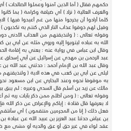
حكمهم فقال { أما الذين آمنوا وعملوا الصالحات } 
والغرف العالية { نزلا } أي ضيافة وكرامة { بما كانو
كلما أرادوا أن يخرجوا منها من غم أعيدوا فيها } ا
وقيل لهم ذوقوا عذاب النار الذي كنتم به تكذبون } أ
وقوله تعالى : { ولنذيقنهم من العذاب الأدنى دون ا
الله به عباده ليتوبوا إليه وروي مثله عن أبي بن
وقال ابن عباس في رواية عنه : يعني به إقامة الحدو
عبد الرحمن بن مهدي عن إسرائيل عن أبي إسحاق عن أ
وقال عبد الله بن الإمام أحمد : حدثني عبد الله ب
ليلى عن أبي بن كعب في هذه الاية { ولنذيقنهم من 
به موقوفا نحوه وعند البخاري عن ابن مسعود نحوه 
مالك عن زيد بن أسلم قال السدي وغيره : لم يبق بيت
وقوله تعالى : { ومن أظلم ممن ذكر بآيات ربه ثم أعر
لا يعرفها قال قتادة : إياكم والإعراض عن ذكر الله
فعل ذلك { إنا من المجرمين منتقمون } أي سأنتقم م
بن عياش حدثنا عبد العزيز بن عبيد الله عن عبادة
عقد لواء في غير حق أو عق والديه أو مشى مع ظالم