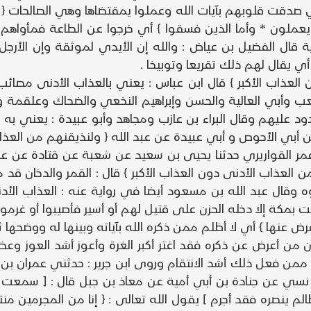
أي صدقت قلوبهم بآيات الله وعملوا يمقتضاها وهي الصالحات { 
ا يعملون * وأما الذين فسقوا } أي خرجوا عن الطاعة فمأواهم الن
لاية قال الفضيل بن عياض : والله إن الأيدي لموثقة وإن الأ
ي يقال لهم ذلك تقريعا وتوبيخا .
لعذاب الأكبر } قال ابن عباس : يعني بالعذاب الأدنى مصائب ا
 كعب وأبي العالية والحسن وإبراهيم النخعي والضحاك وعلقمة
د عليهم وقال البراء بن عازب ومجاهد وأبو عبيدة : يعني به عذا
بي الأحوص و أبي عبيدة عن عبد الله { ولنذيقنهم من العذاب ا
ن عمر القواريري حدثنا يحيى بن سعيد عن شعبة عن قتادة عن 
العذاب الأدنى دون العذاب الأكبر } قال : القمر والدخان ق
وقال عبد الله بن مسعود أيضا في رواية عنه : العذاب الأد
 بمكة إلا دخله الحزن على قتيل لهم أو أسير فأصيبوا أو غرموا
ض عنها } أي لا أظلم ممن ذكره الله بآياته وبينها له ووضحها 
 فإن من أعرض عن ذكره فقد اغتر أكبر الغرة وأعوز أشد العوز
من فعل ذلك أشد الانتقام وروى ابن جرير : حدثني عمران بن بك
 بن نسي عن جنادة بن أبي أمية عن معاذ بن جبل قال : [ سمعت
 ينصره فقد أجرم ] يقول الله تعالى : { إنا من المجرمين من