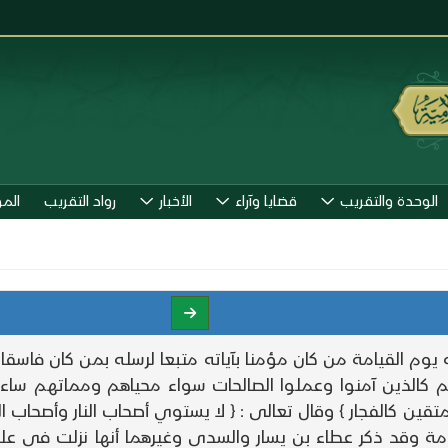
الوحدة والتقريب
قضايا وآراء
الأخبار
رواد التقريب
الم
م القيامة من كان مؤمنا بآياته متبعا لرسله بمن كان فاسقا أي
م كالذين آمنوا وعملوا الصالحات سواء محياهم ومماتهم ساء 
ن كالفجار } وقال تعالى : { لا يستوي أصحاب النار وأصحاب الج
يامة وقد ذكر عطاء بن يسار والسدي وغيرهما أنها نزلت في