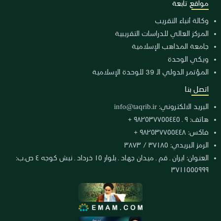
مواقع تابعة
وكالة أنباء التقريب
المركز العالي للدراسات التقريبية
جامعة المذاهب الإسلامية
ويكي الوحدة
المؤتمر الدولي الـ 39 للوحدة الإسلامية
اتصل بنا
البريد الالكتروني:
info@taqrib.ir
هاتف: ٩ ـ ٩٨٢٥٣٧٧٥٥٤٤٥ +
فاكس: ٩٨٢٥٣٧٧٥٥٤٤٨ +
الرمز البريدي: ٣٧١٨٥ / ٣٨٧٣
العنوان: ايران ـ قم ـ ميدان جهاد ـ بلوار ١٥ خرداد ـ نبش كوجه ٤ ص.ب:
٣٧١١٥٥٥٩٩٩