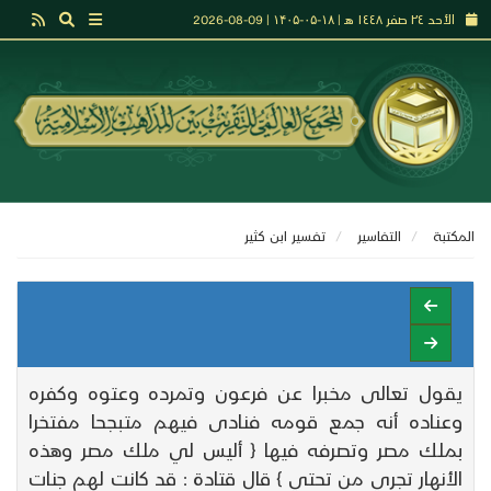
الأحد ٢٤ صفر ١٤٤٨ هـ | ۱۸-۰۵-۱۴۰۵ | 09-08-2026
المكتبة
التفاسير
تفـسير ابن كثير
يقول تعالى مخبرا عن فرعون وتمرده وعتوه وكفره
وعناده أنه جمع قومه فنادى فيهم متبجحا مفتخرا
بملك مصر وتصرفه فيها { أليس لي ملك مصر وهذه
الأنهار تجري من تحتي } قال قتادة : قد كانت لهم جنات