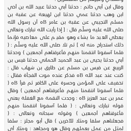
وقال ابن أبي حاتم : حدثنا أبي حدثنا عبيد الله بن أخي
ابن وهب حدثنا عمي حدثنا ابن لهيعة عن عقبة بن
مسلم التجيبي عن عقبة بن عامر Bه أن رسول الله
صلى الله عليه وسلّم قال : [ إذا رأيت الله تبارك وتعالى
يعطي العبد ما يشاء وهو مقيم على معاصيه فإنما
ذلك استدراج منه له ] ثم تلا صلى الله عليه وسلّم : {
فلما آسفونا انتقمنا منهم فأغرقناهم أجمعين } وحدثنا
أبي حدثنا يحيى بن عبد الحميد الحماني حدثنا قيس بن
الربيع عن قيس بن مسلم عن طارق بن شهاب قال :
كنت عند عبد الله Bه فذكر عنده موت الفجأة فقال :
تخفيف على المؤمن وحسرة على الكافر ثم قرأ Bه {
فلما آسفونا انتقمنا منهم فأغرقناهم أجمعين } وقال
عمر بن عبد العزيز Bه : وجدت النقمة مع الغفلة يعني
قوله تبارك وتعالى : { فلما آسفونا انتقمنا منهم
فأغرقناهم أجمعين } وقوله سبحانه وتعالى : {
فجعلناهم سلفا ومثلا للآخرين } قال أبو مجلز : سلفا
لمثل من عمل بعملهم وقال هو ومجاهد : ومثلا أي