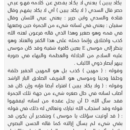
يكاد يبين } يعني لا يكاد يفصح عن كلامه فهو عيي
حصر قال السدي { لا يكاد يبين } أي لا يكاد يفهم وقال
قتادة والسدي وابن جرير : يعني عيي اللسان وقال
سفيان : يعني في لسانه شيء من الجمرة حين وضعها
في فمه وهو صغير وهذا الذي قاله فرعون لعنه الله
كذب واختلاق وإنما حمله على هذا الكفر والعناد وهو
ينظر إلى موسى E بعين كافرة شقية وقد كان موسى
عليه السلام من الجلالة والعظمة والبهاء في صورة
يبهر أبصار ذوي الألباب .
وقوله : { مهين } كذب بل هو المهين الحقير خلقة
وخلقا ودينا وموسى هو الشريف الصادق البار الراشد
وقوله : { ولا يكاد يبين } افتراء أيضا فإنه وإن كان قد
أصاب لسانه في حال صغره شيء من جهة تلك الجمرة
فقد سأل الله D أن يحل عقدة من لسانه ليفقهوا
قوله وقد استجاب الله تبارك وتعالى له ذلك في قوله
: { قد أوتيت سؤلك يا موسى } وبتقدير أن يكون قد
بقي شيء لم يسأل إزالته كما قاله الحسن البصري