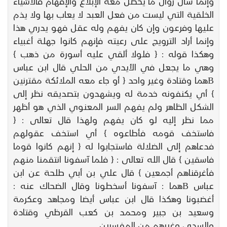
وإنما سأل زوال ما يحصل معه الإبلاغ والإفهام فالأشياء
الخلقية التي ليست من فعل العبد لا يعاب بها ولا يذم
عليها وفرعون وإن كان يفهم وله عقل فهو يدري هذا
وإنما أراد الترويج على رعيته فإنهم كانوا جهلة أغبياء
وهكذا قوله : { فلولا ألقي عليه أسورة من ذهب }
وهي ما يجعل في الأيدي من الحلي قال ابن عباس
Bهما وقتادة وغير واحد { أو جاء معه الملائكة مقترنين
} أي يكنفونه خدمة له ويشهدون بتصديقه نظر إلى
الشكل الظاهر ولم يفهم السر المعنوي الذي هو أظهر
مما نظر إليه لو كان يفهم ولهذا قال تعالى : {
فاستخف قومه فأطاعوه } أي استخف عقولهم
فدعاهم إلى الضلالة فاستجابوا له { إنهم كانوا قوما
فاسقين } قال الله تعالى : { فلما آسفونا انتقمنا منهم
فأغرقناهم أجمعين } قال علي بن أبي طلحة عن ابن
عباس Bهما : آسفونا أسخطونا وقال الضحاك عنه :
أغضبونا وهكذا قال ابن عباس أيضا ومجاهد وعكرمة
وسعيد بن جبير ومحمد بن كعب القرظي وقتادة
والسدي وغيرهم من المفسرين .