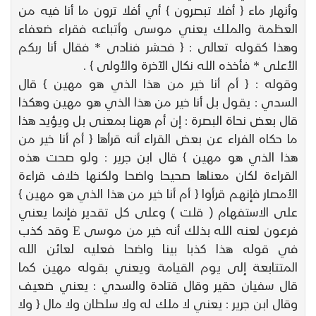
وأنهار ماء { أفلا تبصرون } أي أفلا ترون ما أنا فيه من
العظمة والملك يعني موسى وأتباعه فقراء ضعفاء
وهذا كقوله تعالى : { فحشر فنادى * فقال أنا ربكم
الأعلى * فأخذه الله نكال الآخرة والأولى } .
وقوله : { أم أنا خير من هذا الذي هو مهين } قال
السدي : يقول بل أنا خير من هذا الذي هو مهين وهكذا
قال بعض نحاة البصرة : إن أم ههنا بمعنى بل ويؤيد هذا
ما حكاه الفراء عن بعض القراء أنه قرأها { أم أنا خير من
هذا الذي هو مهين } قال ابن جرير : ولو صحت هذه
القراءة لكان معناها صحيحا واضحا ولكنها خلاف قراءة
الأمصار فإنهم قرأوا { أم أنا خير من هذا الذي هو مهين }
على الاستفهام ( قلت ) وعلى كل تقدير فإنما يعني
فرعون لعنه الله بذلك أنه خير من موسى E وقد كذب
في قوله هذا كذبا بينا واضحا فعليه لعائن الله
المتتابعة إلى يوم القيامة ويعني بقوله مهين كما
قال سفيان حقير وقال قتادة والسدي : يعني ضعيف
وقال ابن جرير : يعني لا ملك له ولا سلطان ولا مال { ولا