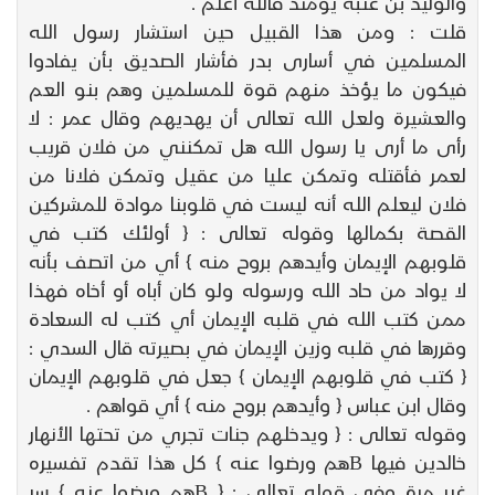
والوليد بن عتبة يومئذ فالله أعلم .
قلت : ومن هذا القبيل حين استشار رسول الله
المسلمين في أسارى بدر فأشار الصديق بأن يفادوا
فيكون ما يؤخذ منهم قوة للمسلمين وهم بنو العم
والعشيرة ولعل الله تعالى أن يهديهم وقال عمر : لا
رأى ما أرى يا رسول الله هل تمكنني من فلان قريب
لعمر فأقتله وتمكن عليا من عقيل وتمكن فلانا من
فلان ليعلم الله أنه ليست في قلوبنا موادة للمشركين
القصة بكمالها وقوله تعالى : { أولئك كتب في
قلوبهم الإيمان وأيدهم بروح منه } أي من اتصف بأنه
لا يواد من حاد الله ورسوله ولو كان أباه أو أخاه فهذا
ممن كتب الله في قلبه الإيمان أي كتب له السعادة
وقررها في قلبه وزين الإيمان في بصيرته قال السدي :
{ كتب في قلوبهم الإيمان } جعل في قلوبهم الإيمان
وقال ابن عباس { وأيدهم بروح منه } أي قواهم .
وقوله تعالى : { ويدخلهم جنات تجري من تحتها الأنهار
خالدين فيها Bهم ورضوا عنه } كل هذا تقدم تفسيره
غير مرة وفي قوله تعالى : { Bهم ورضوا عنه } سر