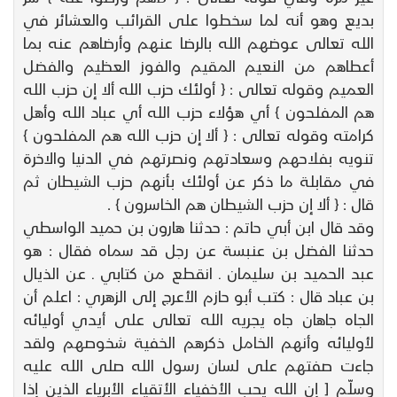
بديع وهو أنه لما سخطوا على القرائب والعشائر في
الله تعالى عوضهم الله بالرضا عنهم وأرضاهم عنه بما
أعطاهم من النعيم المقيم والفوز العظيم والفضل
العميم وقوله تعالى : { أولئك حزب الله ألا إن حزب الله
هم المفلحون } أي هؤلاء حزب الله أي عباد الله وأهل
كرامته وقوله تعالى : { ألا إن حزب الله هم المفلحون }
تنويه بفلاحهم وسعادتهم ونصرتهم في الدنيا والاخرة
في مقابلة ما ذكر عن أولئك بأنهم حزب الشيطان ثم
قال : { ألا إن حزب الشيطان هم الخاسرون } .
وقد قال ابن أبي حاتم : حدثنا هارون بن حميد الواسطي
حدثنا الفضل بن عنبسة عن رجل قد سماه فقال : هو
عبد الحميد بن سليمان ـ انقطع من كتابي ـ عن الذيال
بن عباد قال : كتب أبو حازم الأعرج إلى الزهري : اعلم أن
الجاه جاهان جاه يجريه الله تعالى على أيدي أوليائه
لأوليائه وأنهم الخامل ذكرهم الخفية شخوصهم ولقد
جاءت صفتهم على لسان رسول الله صلى الله عليه
وسلّم [ إن الله يحب الأخفياء الأتقياء الأبرياء الذين إذا