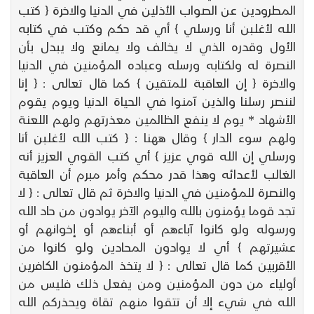
المطرودين عن الصواب الأذلين في الدنيا والاخرة { كتب
الله لأغلبن أنا ورسلي } أي قد حكم وكتب في كتابه
الأول وقدره الذي لا يخالف ولا يمانع ولا يبدل بأن
النصرة له ولكتابه ورسله وعباده المؤمنين في الدنيا
والاخرة { إن العاقبة للمتقين } كما قال تعالى : { إنا
لننصر رسلنا والذين آمنوا في الحياة الدنيا ويوم يقوم
الأشهاد * يوم لا ينفع الظالمين معذرتهم ولهم اللعنة
ولهم سوء الدار } وقال ههنا : { كتب الله لأغلبن أنا
ورسلي إن الله قوي عزيز } أي كتب القوي العزيز أنه
الغالب لأعدائه وهذا قدر محكم وأمر مبرم أن العاقبة
والنصرة للمؤمنين في الدنيا والاخرة ثم قال تعالى : { لا
تجد قوما يؤمنون بالله واليوم الآخر يوادون من حاد الله
ورسوله ولو كانوا آباءهم أو أبناءهم أو إخوانهم أو
عشيرتهم } أي لا يوادون المحادين ولو كانوا من
الأقربين كما قال تعالى : { لا يتخذ المؤمنون الكافرين
أولياء من دون المؤمنين ومن يفعل ذلك فليس من
الله في شيء إلا أن تتقوا منهم تقاة ويحذركم الله