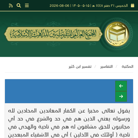
الخميس ٢١ صفر ١٤٤٨ هـ | ۱۵-۰۵-۱۴۰۵ | 06-08-2026
المكتبة
التفاسير
تفـسير ابن كثير
يقول تعالى مخبرا عن الكفار المعاندين المحادين لله
ورسوله يعني الذين هم في حد والشرع في حد أي
مجانبون للحق مشاقون له هم في ناحية والهدى في
ناحية { أولئك في الأذلين } أي في الأشقياء المبعدين