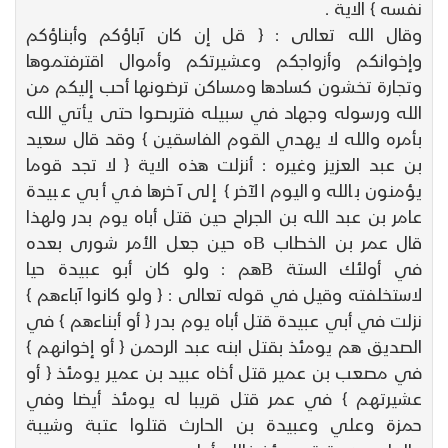
نفسه } الاية .
وقال الله تعالى : { قل إن كان آباؤكم وأبناؤكم
وإخوانكم وأزواجكم وعشيرتكم وأموال اقترفتموها
وتجارة تخشون كسادها ومساكن ترضونها أحب إليكم من
الله ورسوله وجهاد في سبيله فتربصوا حتى يأتي الله
بأمره والله لا يهدي القوم الفاسقين } وقد قال سعيد
بن عبد العزيز وغيره : أنزلت هذه الاية { لا تجد قوما
يؤمنون بالله واليوم الآخر } إلى آخرها في أبي عبيدة
عامر بن عبد الله بن الجراح حين قتل أباه يوم بدر ولهذا
قال عمر بن الخطاب Bه حين جعل الأمر شورى بعده
في أولئك الستة Bهم : ولو كان أبو عبيدة حيا
لاستخلفته وقيل في قوله تعالى : { ولو كانوا آباءهم }
نزلت في أبي عبيدة قتل أباه يوم بدر { أو أبناءهم } في
الصديق هم يومئذ بقتل ابنه عبد الرحمن { أو إخوانهم }
في مصعب بن عمير قتل أخاه عبيد بن عمير يومئذ { أو
عشيرتهم } في عمر قتل قريبا له يومئذ أيضا وفي
حمزة وعلي وعبيدة بن الحارث قتلوا عتبة وشيبة