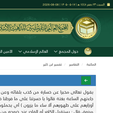
السبت ٢٣ صفر ١٤٤٨ هـ | ۱۷-۰۵-۱۴۰۵ | 08-08-2026
حول المجمع
العالم الإسلامي
الأمين ال
المكتبة
التفاسير
تفـسير ابن كثير
يقول تعالى مخبرا عن خسارة من كذب بلقائه وعن خي
جاءتهم الساعة بغتة قالوا يا حسرتنا على ما فرطنا
أوزارهم على ظهورهم ألا ساء ما يزرون } أي يحملون
مرزوق قال : يستقبل الكافر أو الفاجر عند خروجه من 