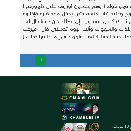
بك فهو قوله { وهم يحملون أوزارهم على ظهورهم }
ريح وعليه ثياب دنسة حتى يدخل معه قبره فإذا رآه
 ثيابك ؟ قال : فيقول : إن عملك كان دنسا قال له :
للذات والشهوات وأنت اليوم تحملني قال : فيركب
حياة الدنيا إلا لعب ولهو } أي إنما غالبها كذلك {
العنوان: ايران ـ قم ـ ميدان جهاد ـ بلوار ١٥ خرداد ـ