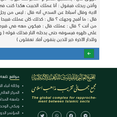
وأنتن ريحك فيقول : أنا عملك الخبيث هكذا كنت في
الاية وقال أسباط عن السدي أنه قال : ليس من رجل 
قال : ما أقبح وجهك ؟ قال : كذلك كان عملك قبيحا قا
من أنت ؟ قال : عملك قال : فيكون معه في قبره ف
على ظهره فيسوقه حتى يدخله النار فذلك قوله { وهم ي
وللدار الآخرة خير للذين يتقون أفلا تعقلون }
مواقع تابعة
وكالة أنباء ا
المركز العالي
جامعة المذا
ويكي الوحد
المؤتمر الدولي الـ 39 للوح