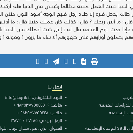
 الدنيا خبيث العمل منتنه فطالما ركبتني في الدنيا هلم أرك
ظالم يدخل قبره إلا جاءه رجل قبيح الوجه أسود اللون منتن ال
ل : ما أنتن ريحك ؟ قال : كذلك كان عملك منتنا قال : ما أدنس
إذا بعث يوم القيامة قال له : إني كنت أحملك في الدنيا با
حملون أوزارهم على ظهورهم ألا ساء ما يزرون } وقوله { وما ال
اتصل بنا
لتقريب
البريد الالكتروني:
info@taqrib.ir
 للدراسات التقريبية
هاتف: ٩ ـ ٩٨٢٥٣٧٧٥٥٤٤٥ +
هب الإسلامية
فاكس: ٩٨٢٥٣٧٧٥٥٤٤٨ +
ة
الرمز البريدي: ٣٧١٨٥ / ٣٨٧٣
دة الإسلامية