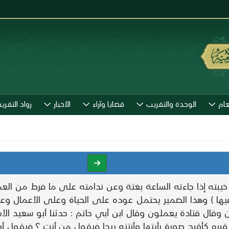
عام
الوحدة والتقريب
قضايا وآراء
الأخبار
رواد التقري
بته إذا جاءته الساعة بغتة وعن ندامته على ما فرط من الع
 فيها } وهذا الضمير يحتمل عوده على الحياة وعلى الأعمال وع
 وقال قتادة يعملون وقال ابن أبي حاتم : حدثنا أبو سعيد الأ
قبره كأقبح صورة رأيتها وأنتنه ريحا فيقول من أنت ؟ فيقول أو