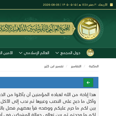
الأربعاء ٢٠ صفر ١٤٤٨ هـ | ۱۵-۰۵-۱۴۰۵ | 05-08-2026
حول المجمع
العالم الإسلامي
الأمين ال
المكتبة
التفاسير
تفـسير ابن كثير
هذا إباحة من الله لعباده المؤمنين أن يأكلوا من ال
وأكل ما ذبح على النصب وغيرها ثم ندب إلى الأكل م
بين لكم ما حرم عليكم ووضحه قرأ بعضهم فصل بالتشدي
لكم ما وجدتم ثم بين تعالى جهالة المشركين في آرائ