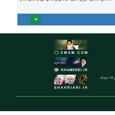
العنوان: ايران ـ قم ـ ميدان جهاد ـ بلوار ١٥ خرداد ـ