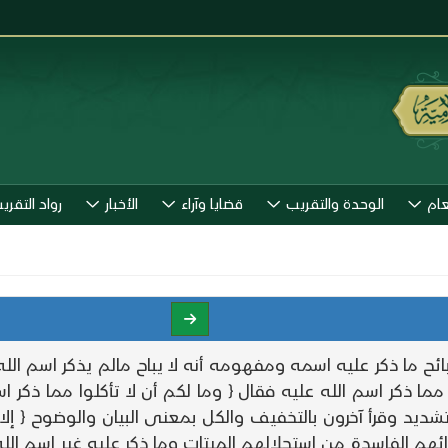
عام
الوحدة والتقريب
قضايا وآراء
الأخبار
رواد التقري
ذبائح ما ذكر عليه اسمه ومفهومه أنه لا يباح مالم يذكر اسم ال
ما ذكر اسم الله عليه فقال { وما لكم أن لا تأكلوا مما ذكر 
د وقرأ آخرون بالتخفيف والكل بمعنى البيان والوضوح { إلا ما 
هم الفاسدة من استحلالهم الميتات وما ذكر عليه غير اسم الله 