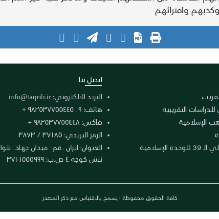
وكذبهم وافترائهم
اتصل بنا
لتقريب
البريد الالكتروني:
info@taqrib.ir
 للدراسات التقريبية
هاتف: ٩ ـ ٩٨٢٥٣٧٧٥٥٤٤٥ +
هب الإسلامية
فاكس: ٩٨٢٥٣٧٧٥٥٤٤٨ +
ة
الرمز البريدي: ٣٧١٨٥ / ٣٨٧٣
دة الإسلامية
نبش كوجه ٤ ص.ب: ٣٧١١٥٥٥٩٩٩
كافة الحقوق محفوظة | يسمح بالاقتباس مع ذكر المصدر