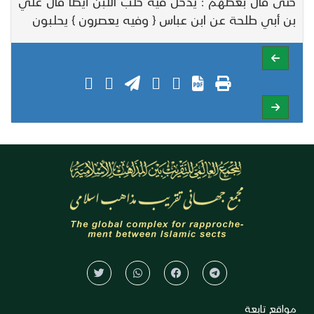
حتى قال بعضهم : يدخل فيه حلب اللبن أيضا قال علي
بن أبي طلحة عن ابن عباس { وفيه يعصرون } يحلبون
مواقع تابعة