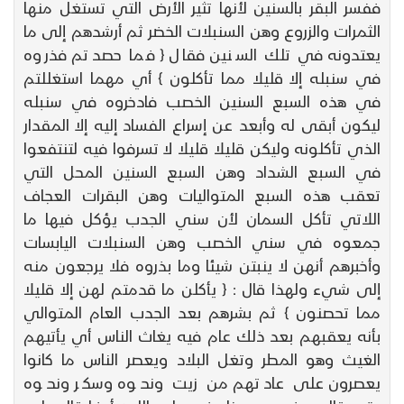
ففسر البقر بالسنين لأنها تثير الأرض التي تستغل منها
الثمرات والزروع وهن السنبلات الخضر ثم أرشدهم إلى ما
يعتدونه في تلك السنين فقال { فما حصدتم فذروه
في سنبله إلا قليلا مما تأكلون } أي مهما استغللتم
في هذه السبع السنين الخصب فادخروه في سنبله
ليكون أبقى له وأبعد عن إسراع الفساد إليه إلا المقدار
الذي تأكلونه وليكن قليلا قليلا لا تسرفوا فيه لتنتفعوا
في السبع الشداد وهن السبع السنين المحل التي
تعقب هذه السبع المتواليات وهن البقرات العجاف
اللاتي تأكل السمان لأن سني الجدب يؤكل فيها ما
جمعوه في سني الخصب وهن السنبلات اليابسات
وأخبرهم أنهن لا ينبتن شيئا وما بذروه فلا يرجعون منه
إلى شيء ولهذا قال : { يأكلن ما قدمتم لهن إلا قليلا
مما تحصنون } ثم بشرهم بعد الجدب العام المتوالي
بأنه يعقبهم بعد ذلك عام فيه يغاث الناس أي يأتيهم
الغيث وهو المطر وتغل البلاد ويعصر الناس ما كانوا
يعصرون على عادتهم من زيت ونحوه وسكر ونحوه