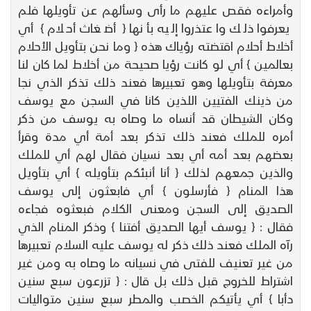
وأمراءه فقص عليهم ما رأى وسألهم عن تأويلها فلم
يعرفوا ذلك واعتذروا إليه بأنها { أضغاث أحلام } أي
أخلاط أحلام اقتضته رؤياك هذه { وما نحن بتأويل الأحلام
بعالمين } أي لو كانت رؤيا صحيحة من أخلاط لما كان لنا
معرفة بتأويلها وهو تعبيرها فعند ذلك تذكر الذي نجا
من ذينك الفتيين اللذين كانا في السجن مع يوسف
وكان الشيطان قد أنساه ما وصاه به يوسف من ذكر
أمره للملك فعند ذلك تذكر بعد أمة أي مدة وقرأ
بعضهم بعد أمه أي بعد نسيان فقال لهم أي للملك
والذين جمعهم لذلك { أنا أنبئكم بتأويله } أي بتأويل
هذا المنام { فأرسلون } أي فابعثون إلى يوسف
الصديق إلى السجن ومعنى الكلام فبعثوه فجاءه
فقال : { يوسف أيها الصديق أفتنا } وذكر المنام الذي
رآه الملك فعند ذلك ذكر له يوسف عليه السلام تعبيرها
من غير تعنيف للفتى في نسيانه ما وصاه به ومن غير
اشتراط للخروج قبل ذلك بل قال : { تزرعون سبع سنين
دأبا } أي يأتيكم الخصب والمطر سبع سنين متواليات