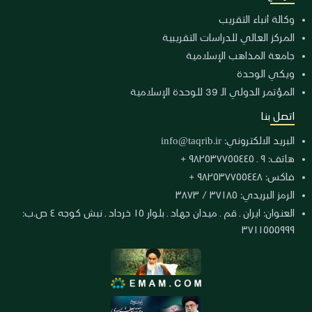
وكالة أنباء التقريب
المركز العالي للدراسات التقريبية
جامعة المذاهب الإسلامية
ويكي الوحدة
المؤتمر الدولي الـ 39 للوحدة الإسلامية
اتصل بنا
البريد الالكتروني:
info@taqrib.ir
هاتف: ٩ ـ ٩٨٢٥٣٧٧٥٥٤٤٥ +
فاكس: ٩٨٢٥٣٧٧٥٥٤٤٨ +
الرمز البريدي: ٣٧١٨٥ / ٣٨٧٣
العنوان: ايران ـ قم ـ ميدان جهاد ـ بلوار ١٥ خرداد ـ نبش كوجه ٤ ص.ب:
٣٧١١٥٥٥٩٩٩