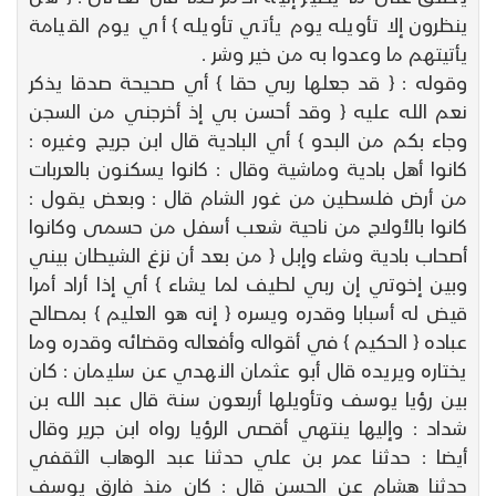
ينظرون إلا تأويله يوم يأتي تأويله } أي يوم القيامة
يأتيتهم ما وعدوا به من خير وشر .
وقوله : { قد جعلها ربي حقا } أي صحيحة صدقا يذكر
نعم الله عليه { وقد أحسن بي إذ أخرجني من السجن
وجاء بكم من البدو } أي البادية قال ابن جريج وغيره :
كانوا أهل بادية وماشية وقال : كانوا يسكنون بالعربات
من أرض فلسطين من غور الشام قال : وبعض يقول :
كانوا بالأولاج من ناحية شعب أسفل من حسمى وكانوا
أصحاب بادية وشاء وإبل { من بعد أن نزغ الشيطان بيني
وبين إخوتي إن ربي لطيف لما يشاء } أي إذا أراد أمرا
قيض له أسبابا وقدره ويسره { إنه هو العليم } بمصالح
عباده { الحكيم } في أقواله وأفعاله وقضائه وقدره وما
يختاره ويريده قال أبو عثمان النهدي عن سليمان : كان
بين رؤيا يوسف وتأويلها أربعون سنة قال عبد الله بن
شداد : وإليها ينتهي أقصى الرؤيا رواه ابن جرير وقال
أيضا : حدثنا عمر بن علي حدثنا عبد الوهاب الثقفي
حدثنا هشام عن الحسن قال : كان منذ فارق يوسف