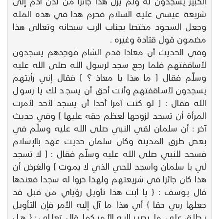
الكبير يسجدون له ولم يزل هذا جائزا من لدن آدم إلى
شريعة عيسى عليه السلام فحرم هذا في هذه الملة
وجعل السجود مختصا بجناب الرب سبحانه وتعالى هذا
مضمون قول قتادة وغيره .
وفي الحديث أن معاذا قدم الشام فوجدهم يسجدون
لأساقفتهم فلما رجع سجد لرسول الله صلى الله عليه
وسلّم فقال [ ما هذا يا معاذ ؟ ] فقال إني رأيتهم
يسجدون لأساقفتهم وأنت أحق أن يسجد لك يا رسول
الله فقال : [ لو كنت آمرا أحدا أن يسجد لأحد لأمرت
المرأة أن تسجد لزوجها لعظم حقه عليها ] وفي حديث
آخر : أن سلمان لقي النبي صلى الله عليه وسلّم في
بعض طرق المدينة وكان سلمان حديث عهد بالإسلام
فسجد للنبي صلى الله عليه وسلّم فقال : [ لا تسجد
لي يا سلمان واسجد للحي الذي لا يموت ] والغرض أن
هذا كان جائزا في شريعتهم ولهذا خروا له سجدا فعندها
قال يوسف : { يا أبت هذا تأويل رؤياي من قبل قد
جعلها ربي حقا } أي هذا ما آل إليه الأمر فإن التأويل
يطلق على ما يصير إليه الأمر كما قال تعالى : { هل