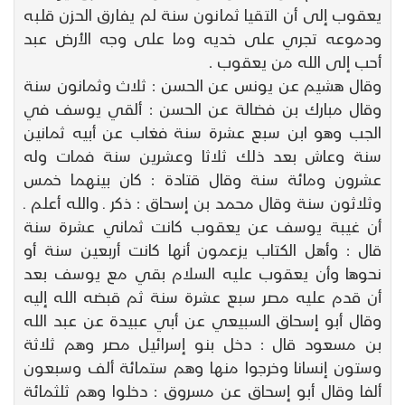
يعقوب إلى أن التقيا ثمانون سنة لم يفارق الحزن قلبه
ودموعه تجري على خديه وما على وجه الأرض عبد
أحب إلى الله من يعقوب .
وقال هشيم عن يونس عن الحسن : ثلاث وثمانون سنة
وقال مبارك بن فضالة عن الحسن : ألقي يوسف في
الجب وهو ابن سبع عشرة سنة فغاب عن أبيه ثمانين
سنة وعاش بعد ذلك ثلاثا وعشرين سنة فمات وله
عشرون ومائة سنة وقال قتادة : كان بينهما خمس
وثلاثون سنة وقال محمد بن إسحاق : ذكر ـ والله أعلم ـ
أن غيبة يوسف عن يعقوب كانت ثماني عشرة سنة
قال : وأهل الكتاب يزعمون أنها كانت أربعين سنة أو
نحوها وأن يعقوب عليه السلام بقي مع يوسف بعد
أن قدم عليه مصر سبع عشرة سنة ثم قبضه الله إليه
وقال أبو إسحاق السبيعي عن أبي عبيدة عن عبد الله
بن مسعود قال : دخل بنو إسرائيل مصر وهم ثلاثة
وستون إنسانا وخرجوا منها وهم ستمائة ألف وسبعون
ألفا وقال أبو إسحاق عن مسروق : دخلوا وهم ثلثمائة