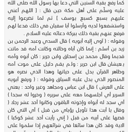
كما رفع بقية السنين التي دعا بها رسول الله صلى الله
عليه وسلّم على أهل مكة حين قال : [ اللهم أعني
عليهم بسبع كسبع يوسف ] ثم لما تضرعوا إليه
واستشفعوا لديه وأرسلوا أبا سفيان في ذلك فدعا لهم
فرفع عنهم بقية ذلك ببركة دعائه عليه السلام .
وقوله : { آوى إليه أبويه } قال السدي وعبد الرحمن بن
زيد بن أسلم : إنما كان أباه وخالته وكانت أمه قد ماتت
قديما وقال محمد بن إسحاق وابن جرير : كان أبوه وأمه
يعيشان قال ابن جرير : ولم يقم دليل على موت أمه
وظاهر القرآن يدل على حياتها وهذا الذي نصره هو
المنصور الذي يدل عليه السياق وقوله : { ورفع أبويه
على العرش } قال ابن عباس ومجاهد وغير واحد : يعني
السرير أي أجلسهما معه على سريره { وخروا له سجدا }
أي سجد له أبواه وإخوته الباقون وكانوا أحد عشر رجلا {
وقال يا أبت هذا تأويل رؤياي من قبل } أي التي كان
قصها على أبيه من قبل { إني رأيت أحد عشر كوكبا }
الاية وقد كان هذا سائغا في شرائعهم إذا سلموا على