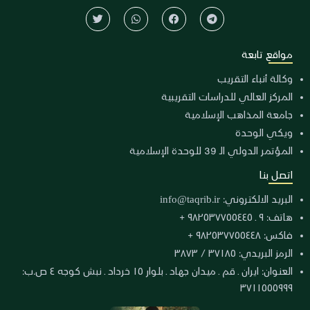
مواقع تابعة
وكالة أنباء التقريب
المركز العالي للدراسات التقريبية
جامعة المذاهب الإسلامية
ويكي الوحدة
المؤتمر الدولي الـ 39 للوحدة الإسلامية
اتصل بنا
البريد الالكتروني:
info@taqrib.ir
هاتف: ٩ ـ ٩٨٢٥٣٧٧٥٥٤٤٥ +
فاكس: ٩٨٢٥٣٧٧٥٥٤٤٨ +
الرمز البريدي: ٣٧١٨٥ / ٣٨٧٣
العنوان: ايران ـ قم ـ ميدان جهاد ـ بلوار ١٥ خرداد ـ نبش كوجه ٤ ص.ب:
٣٧١١٥٥٥٩٩٩