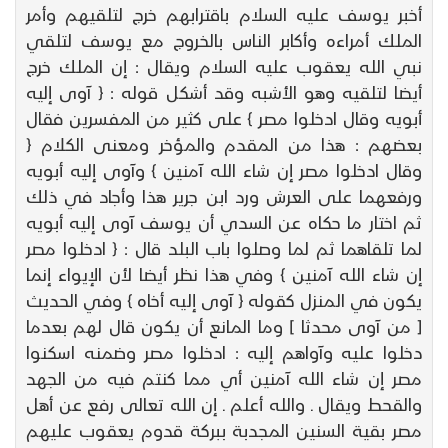
أخبر يوسف عليه السلام باقترابهم خرج لتلقيهم وأمر
الملك أمراءه وأكابر الناس بالخروج مع يوسف لتلقي
نبي الله يعقوب عليه السلام ويقال : إن الملك خرج
أيضا لتلقيه وهو الأشبه وقد أشكل قوله : { آوى إليه
أبويه وقال ادخلوا مصر } على كثير من المفسرين فقال
بعضهم : هذا من المقدم والمؤخر ومعنى الكلام {
وقال ادخلوا مصر إن شاء الله آمنين } وآوى إليه أبويه
ورفعهما على العرش ورد ابن جرير هذا وأجاد في ذلك
ثم اختار ما حكاه عن السدي أن يوسف آوى إليه أبويه
لما تلقاهما ثم لما وصلوا باب البلد قال : { ادخلوا مصر
إن شاء الله آمنين } وفي هذا نظر أيضا لأن الإيواء إنما
يكون في المنزل كقوله { آوى إليه أخاه } وفي الحديث
[ من آوى محدثا ] وما المانع أن يكون قال لهم بعدما
دخلوا عليه وآواهم إليه : ادخلوا مصر وضمنه اسكنوا
مصر إن شاء الله آمنين أي مما كنتم فيه من الجهد
والقحط ويقال ـ والله أعلم ـ إن الله تعالى رفع عن أهل
مصر بقية السنين المجدبة ببركة قدوم يعقوب عليهم