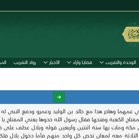
الوحدة والتقريب
قضايا وآراء
الأخبار
رواد التقريب
الم
عمهما وهاجر هذا مع خالد بن الوليد وعمرو ودفع النبي له 
فتاح الكعبة وفتحها فقال رسول الله خذوها يعني المفتاح يا آل
لى مكة ومات بها سنة اثنتين وأربعين قوله وبلال عطف على ق
الثلاثة معه لمعان تخص كل واحد منهم فأما دخول بلال فلكو