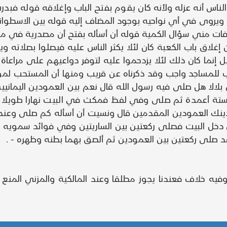
 الناس أنه عزله ولأنه كان يقوم بفتح الباب وإغلاقه قوله فب
وى في أي نواحيه بوجود المضاف إليه قوله بين الاسطوانتين
ت مني سؤال الكمية قوله أن أسأله بفتح أن مصدرية في محل
أن إغلاق باب الكعبة كان لئلا يكثر الناس عليه فيصلوا بصلا
 إنما كان ذلك لئلا يزدحموا عليه لتوفر دواعيهم على مراعاة
اب للمساجد واجب وقد ذكرناه عن قريب ومنها أن المستحب لم
بلالا هل صلى فيه رسول الله قال نعم بين العمودين اليما
ى ستة أعمدة ثم صلى وفي لفظ فمكث في البيت نهارا طويلا 
ن ذينك العمودين المقدمين قال ونسيت أن أسأله كم صلى وعن
دخل البيت فصلى ركعتين بين الساريتين وفي فوائد سمويه بن
قد صلى ركعتين بين العمودين ثم ألصق بهما بطنه وظهره - .
يه خلاف فعندنا يجوز مطلقا وعند المالكية والمزني المنع م