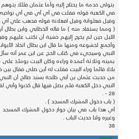
يتولى خدمة ما يحتاج إليه وأما عثمان فلئلا يتوهم
في الكعبة قوله فقلت في أي أي في أي نواحيه وير
وقيل فعلوانة وقيل افعلانة قوله فذهب علي أي فا
( ومما يستفاد منه ) ما قاله الخطابي وابن بطال 
الليل حين لم يخرج إليهم خشية أن تكتب عليهم وقيل
وأجمع لخشوعه ومنها ما قال ابن بطال اتخاذ الأبو
النبي وسيجيء في كتاب الحج عن ابن عمر أنه سأل 
يمينه وثلاثة أعمدة وراءه وكان البيت يومئذ عل
بلالا قائما وراء البيت فقلت له أين صلى فقال بي
من حديث عثمان بن أبي طلحة بسند صالح أن النبي 
النبي دخل الكعبة فلم يصل فيها قال كذبوا وأبي ل
28 - .
( باب دخول المشرك المسجد ) .
أي هذا باب في بيان جواز دخول المشرك المسجد وف
وغيره ولنا حديث الباب .
38