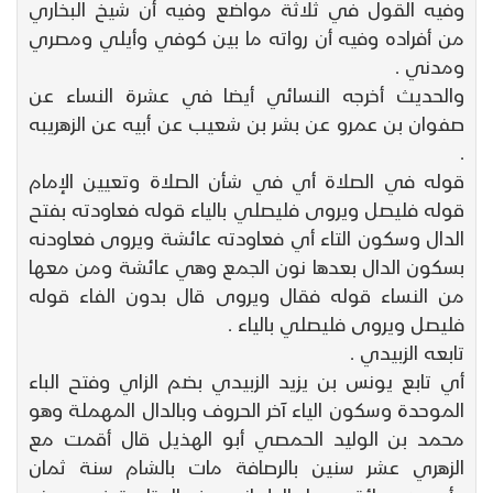
وفيه القول في ثلاثة مواضع وفيه أن شيخ البخاري
من أفراده وفيه أن رواته ما بين كوفي وأيلي ومصري
ومدني .
والحديث أخرجه النسائي أيضا في عشرة النساء عن
صفوان بن عمرو عن بشر بن شعيب عن أبيه عن الزهريبه
.
قوله في الصلاة أي في شأن الصلاة وتعيين الإمام
قوله فليصل ويروى فليصلي بالياء قوله فعاودته بفتح
الدال وسكون التاء أي فعاودته عائشة ويروى فعاودنه
بسكون الدال بعدها نون الجمع وهي عائشة ومن معها
من النساء قوله فقال ويروى قال بدون الفاء قوله
فليصل ويروى فليصلي بالياء .
تابعه الزبيدي .
أي تابع يونس بن يزيد الزبيدي بضم الزاي وفتح الباء
الموحدة وسكون الياء آخر الحروف وبالدال المهملة وهو
محمد بن الوليد الحمصي أبو الهذيل قال أقمت مع
الزهري عشر سنين بالرصافة مات بالشام سنة ثمان