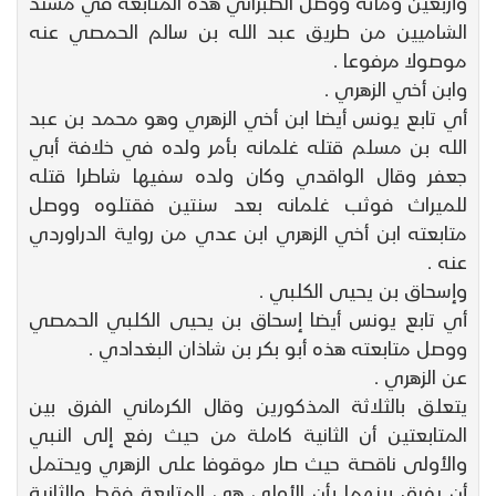
وأربعين ومائة ووصل الطبراني هذه المتابعة في مسند
الشاميين من طريق عبد الله بن سالم الحمصي عنه
موصولا مرفوعا .
وابن أخي الزهري .
أي تابع يونس أيضا ابن أخي الزهري وهو محمد بن عبد
الله بن مسلم قتله غلمانه بأمر ولده في خلافة أبي
جعفر وقال الواقدي وكان ولده سفيها شاطرا قتله
للميراث فوثب غلمانه بعد سنتين فقتلوه ووصل
متابعته ابن أخي الزهري ابن عدي من رواية الدراوردي
عنه .
وإسحاق بن يحيى الكلبي .
أي تابع يونس أيضا إسحاق بن يحيى الكلبي الحمصي
ووصل متابعته هذه أبو بكر بن شاذان البغدادي .
عن الزهري .
يتعلق بالثلاثة المذكورين وقال الكرماني الفرق بين
المتابعتين أن الثانية كاملة من حيث رفع إلى النبي
والأولى ناقصة حيث صار موقوفا على الزهري ويحتمل
أن يفرق بينهما بأن الأولى هي المتابعة فقط والثانية