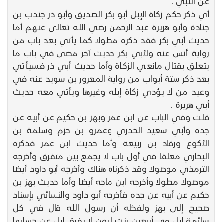
عن النبي .
أي ذكر حكم زكاة الإبل أبو بكر الصديق وأبو ذر جندب بن
جنادة وأبو هريرة عبد الرحمن رضي الله تعالى عنهم أما
حديث أبي بكر فقد ذكره مطولا كما يأتي بعد باب من
رواية أنس عنه ولأبي بكر حديث آخر مضى في باب ما
يتعلق بقتال مانعي الزكاة وأما حديث أبي ذر فسيأتي
بعد ذكر ستة أبواب من رواية المعرور بن سويد عنه في
وعيد من لا يؤدي زكاة إبله وغيرها ويأتي معه حديث
أبي هريرة .
قلت وفي الباب عن ابن عمر وبهز بن حكيم عن أبيه عن
جده وأبي سعيد الخدري وعمرو بن حزم وسلمة بن
الأكوع ورقاد بن ربيعة وأما حديث ابن عمر فذكره
البخاري معلقا في أول باب لا يجمع بين متفرق وأخرجه
الترمذي موصولا وقد ذكرناه هناك وأخرجه أبو داود أيضا
موصولا مطولا وأخرجه ابن ماجه أيضا وأما حديث بهز بن
حكيم عن أبيه عن جده فأخرجه أبو داود والنسائي بإسناد
صحيح إلى بهز ولفظه أن رسول الله قال في كل
سائمة إبل في أربعين بنت لبون لا يفرق إبل عن حسابها