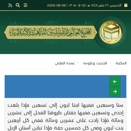
الخميس ٢١ صفر ١٤٤٨ هـ | ۱۵-۰۵-۱۴۰۵ | 06-08-2026
المكتبة
الحديث وعلومه
عمدة القاري
ستا وسبعين ففيها ابنتا لبون إلى تسعين فإذا بلغت
إحدى وتسعين ففيها حقتان طروقتا الفحل إلى عشرين
ومائة فإذا زادت على عشرين ومائة ففي كل أربعين
بنت لبون وفي كل خمسين حقة فإذا تباين أسنان الإبل