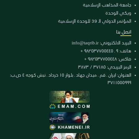
جامعة المذاهب الإسلامية
ويكي الوحدة
المؤتمر الدولي الـ 39 للوحدة الإسلامية
اتصل بنا
البريد الالكتروني:
info@taqrib.ir
هاتف: ٩ ـ ٩٨٢٥٣٧٧٥٥٤٤٥ +
فاكس: ٩٨٢٥٣٧٧٥٥٤٤٨ +
الرمز البريدي: ٣٧١٨٥ / ٣٨٧٣
العنوان: ايران ـ قم ـ ميدان جهاد ـ بلوار ١٥ خرداد ـ نبش كوجه ٤ ص.ب:
٣٧١١٥٥٥٩٩٩