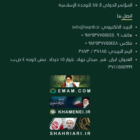
المؤتمر الدولي الـ 39 للوحدة الإسلامية
اتصل بنا
البريد الالكتروني:
info@taqrib.ir
هاتف: ٩ ـ ٩٨٢٥٣٧٧٥٥٤٤٥ +
فاكس: ٩٨٢٥٣٧٧٥٥٤٤٨ +
الرمز البريدي: ٣٧١٨٥ / ٣٨٧٣
العنوان: ايران ـ قم ـ ميدان جهاد ـ بلوار ١٥ خرداد ـ نبش كوجه ٤ ص.ب:
٣٧١١٥٥٥٩٩٩