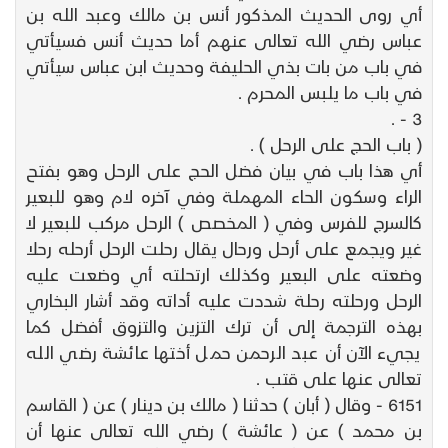
أي روى الحديث المذكور أنس بن مالك وعبد الله بن
عباس رضي الله تعالى عنهم أما حديث أنس فسيأتي
في باب من بات بذي الحليفة وحديث ابن عباس سيأتي
في باب ما يلبس المحرم .
3 - .
( باب الحج على الرحل ) .
أي هذا باب في بيان فضل الحج على الرحل وهو بفتح
الراء وسكون الحاء المهملة وفي آخره لام وهو للبعير
كالسرج للفرس وفي ( المخصص ) الرحل مركب للبعير لا
غير ويجمع على أرحل ورحال يقال رحلت الرحل أرحله رحلا
وضعته على البعير وكذلك ارتحلته أي وضعت عليه
الرحل ورحلته رحلة شددت عليه أداته وقد أشار البخاري
بهذه الترجمة إلى أن ترك التزين والتزوق أفضل كما
يجيء الآن أن عبد الرحمن حمل أختها عائشة رضي الله
تعالى عنها على قتب .
6151 - وقال ( أبان ) حدثنا ( مالك بن دينار ) عن ( القاسم
بن محمد ) عن ( عائشة ) رضي الله تعالى عنها أن