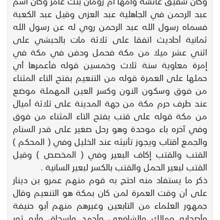
وكان شقيق عائشة وأمها أم رومان بنت عامر وكان اسم
عبد الرحمن في الجاهلية عبد العزى وقيل عبد الكعبة
فسماه رسول الله عبد الرحمن روي له عن رسول الله
ثمانية أحاديث اتفقا على ثلاثة مات بالحبشي على
اثني عشر ميلا من مكة فحمل ودفن في مكة في
إمرة معاوية سنة ثلاث وخمسين قوله فأعمرها أي
حملها على العمرة قوله من التنعيم بفتح التاء المثناء
من فوق وسكون النون وكسر العين المهملة موضع
عند طرف حرم مكة من جهة المدينة على ثلاثة أميال
من مكة قوله على قتب بفتح التاء المثناء من فوق
وفي آخره باء موحدة وهو رحل صغير على قدر السنام
والجمع أقتاب ويجوز تأنيثه عند الخليل وفي ( المحكم )
القتب والقتب إكاف البعير وفي ( المخصص ) وقيل
القتب لبعير الحمل والقتب بالكسر لبعير السانية .
ذكر ما يستفاد منه احتج به قوم منهم عمرو بن دينار
على أن وقت العمرة لمن كان بمكة هو التنعيم وقال
جمهور العلماء من التابعين وغيرهم منهم أبو حنيفة
وأصحابه ومالك والشافعي وأحمد وإسحاق وأبو ثور