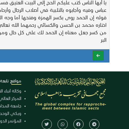
يا أيها الناس كتب عليكم الحج إلى البيت العتيق ف
عباس وفيه وأجابوه بالتلبية في أصلاب الرجال وأرحا
قوله إن الحمد روى بكسر الهمزة وفتحها أما وجه ال
اختاره محمد بن الحسن والكسائي رحمهما الله تعالى
من كسر جعل معناه إن الحمد لك على كل حال ومن ف
البر
مواقع تابعة
وكالة أنباء ا
المركز العالي
جامعة المذا
ويكي الوحد
المؤتمر الدولي الـ 39 للوح