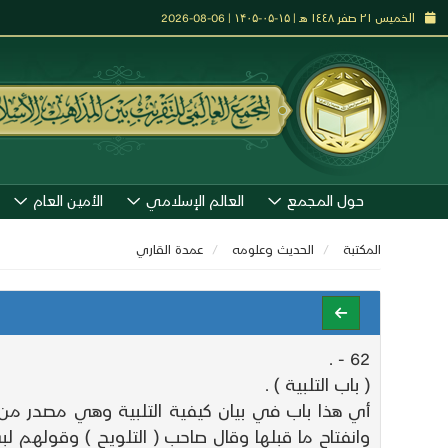
الخميس ٢١ صفر ١٤٤٨ هـ | ۱۵-۰۵-۱۴۰۵ | 06-08-2026
حول المجمع
العالم الإسلامي
الأمين العام
المكتبة
الحديث وعلومه
عمدة القاري
62 - .
( باب التلبية ) .
أي هذا باب في بيان كيفية التلبية وهي مصدر من لب
وانفتاح ما قبلها وقال صاحب ( التلويح ) وقولهم