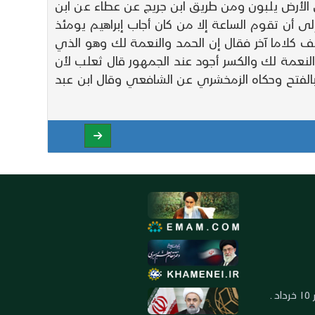
ى الأرض يلبون ومن طريق ابن جريج عن عطاء عن ابن
لى أن تقوم الساعة إلا من كان أجاب إبراهيم يومئذ
نف كلاما آخر فقال إن الحمد والنعمة لك وهو الذي
النعمة لك والكسر أجود عند الجمهور قال ثعلب لأن
الفتح وحكاه الزمخشري عن الشافعي وقال ابن عبد
العنوان: ايران ـ قم ـ ميدان جهاد ـ بلوار ١٥ خرداد ـ