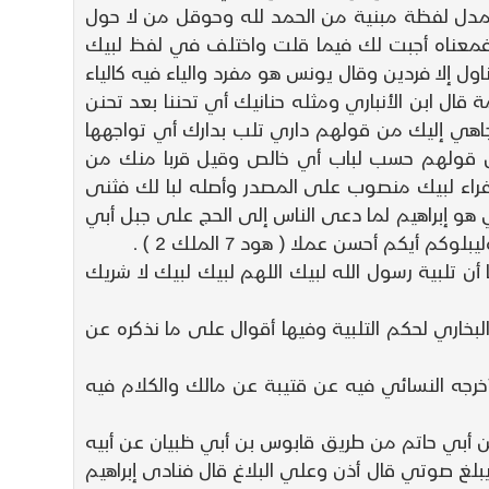
مدل لفظة مبنية من الحمد لله وحوقل من لا حول
بيك فمعناه أجبت لك فيما قلت واختلف في لفظ لبيك
ناول إلا فردين وقال يونس هو مفرد والياء فيه كالياء
ة قال ابن الأنباري ومثله حنانيك أي تحننا بعد تحنن
تجاهي إليك من قولهم داري تلب بدارك أي تواجهها
من قولهم حسب لباب أي خالص وقيل قربا منك من
الفراء لبيك منصوب على المصدر وأصله لبا لك فثنى
اب وقال عياض وهذه إجابة لإبراهيم E لقوله تعالى وأذن في الناس بالحج ( الحج 72 ) والداعي هو إبراهيم لما دعى الناس إلى الحج على جبل أبي
يكم أحسن عملا ( هود 7 الملك 2 ) .
ما أن تلبية رسول الله لبيك اللهم لبيك لبيك لا شريك
لبخاري لحكم التلبية وفيها أقوال على ما نذكره عن
رجه النسائي فيه عن قتيبة عن مالك والكلام فيه
اك فيما دعوتنا وقيل إنها إجابة للخليل E كما ذكرناه وقد روى ابن أبي حاتم من طريق قابوس بن أبي ظبيان عن أبيه
ه السلام من بناء البيت قيل له وأذن في الناس بالحج ( الحج 72 ) قال رب وما يبلغ صوتي قال أذن وعلي البلاغ قال فنادى إبراهيم