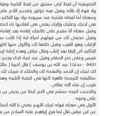
التصريفية أن لفظ لبى مشتق من لفظ التلبية وقي
ولا قوة إلا بالله وقيل فيه حولق بتقديم اللام عل
ومعناه أما لفظه فتثنية عند سيبويه يراد بها التكثير 
في لديك وعليك وإليك يعني في انقلابها ياء لاتصالها 
وقيل معناه أنا مقيم على طاعتك إقامة بعد إقامة 
وقيل محبتي لك من قولهم امرأة لبة إذا كانت م
الإلباب وهو القرب وقيل خاضعا لك والأول منها أظه
قبيس وعلى حجر المقام وقيل عند ثنية كداء وزعم ابن حزم أ
9451 - حدثنا ( عبد الله بن يوسف ) قال أخبرنا (
لك لبيك إن الحمد والنعمة لك والملك لا شريك لك .
مطابقته للترجمة ظاهرة لأنها في كيفية التلبية وهذ
قريب إن شاء الله تعالى .
والحديث أخرجه مسلم في الحج أيضا عن يحيى بن يح
على وجوه .