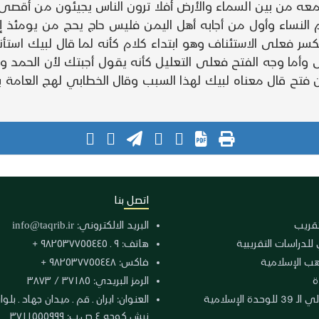
سمعه من بين السماء والأرض أفلا ترون الناس يجيئون من أقص
م النساء وأول من أجابه أهل اليمن فليس حاج يحج من يومئذ إ
كسر فعلى الاستئناف وهو ابتداء كلام كأنه لما قال لبيك استأ
 وأما وجه الفتح فعلى التعليل كأنه يقول أجبتك لأن الحمد و
تح قال معناه لبيك لهذا السبب وقال الخطابي لهج العامة ب
اتصل بنا
لتقريب
البريد الالكتروني:
info@taqrib.ir
 للدراسات التقريبية
هاتف: ٩ ـ ٩٨٢٥٣٧٧٥٥٤٤٥ +
هب الإسلامية
فاكس: ٩٨٢٥٣٧٧٥٥٤٤٨ +
ة
الرمز البريدي: ٣٧١٨٥ / ٣٨٧٣
دة الإسلامية
نبش كوجه ٤ ص.ب: ٣٧١١٥٥٥٩٩٩