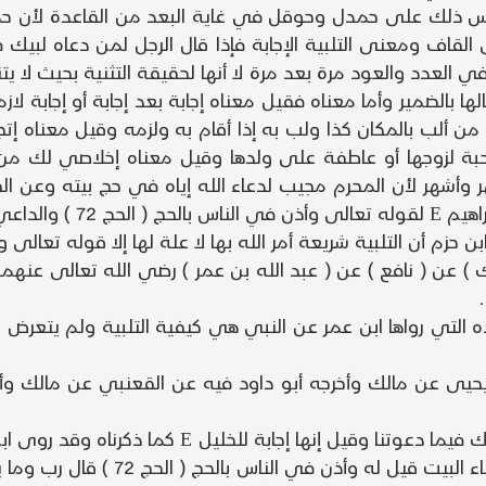
اس ذلك على حمدل وحوقل في غاية البعد من القاعدة لأن ح
ى القاف ومعنى التلبية الإجابة فإذا قال الرجل لمن دعاه ل
في العدد والعود مرة بعد مرة لا أنها لحقيقة التثنية بحيث لا يت
بالضمير وأما معناه فقيل معناه إجابة بعد إجابة أو إجابة لازم
من ألب بالمكان كذا ولب به إذا أقام به ولزمه وقيل معناه إ
حبة لزوجها أو عاطفة على ولدها وقيل معناه إخلاصي لك 
ر وأشهر لأن المحرم مجيب لدعاء الله إياه في حج بيته وعن 
للتأكيد أي إلبابا بعد إلب
ن التلبية شريعة أمر الله بها لا علة لها إلا قوله تعالى وليبلوكم أ
 مالك ) عن ( نافع ) عن ( عبد الله بن عمر ) رضي الله تعالى عنه
ه التي رواها ابن عمر عن النبي هي كيفية التلبية ولم يتعرض ا
يى عن مالك وأخرجه أبو داود فيه عن القعنبي عن مالك وأخ
الأول في معناه قوله لبيك اللهم يعني يا الله أجبن
عن ابن عباس قال لما فرغ إبراهيم علي