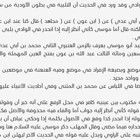
لوادي وقد ورد في الحديث أن التلبية في بطون الأودية من سن
ابن أبي عدي ) عن ( ابن عون ) عن ( مجاهد ) قال كنا عند ابن 
نه قال أما موسى كأني أنظر إليه إذا انحدر في الوادي يلبى .
ي .
د أبو موسى يعرف بالزمن العنبري الثاني محمد بن أبي عدي ب
ين ومائة الثالث عبد الله بن عون بفتح العين المهملة وال
وضع وبصيغة الإفراد في موضع وفيه العنعنة في موضعين وفيه
وواحد مجرد .
ضا في اللباس عن محمد بن المثنى وفي أحاديث الأنبياء عليه
وله مكتوب بين عينيه كافر في محل الرفع على أنه خبر أن وق
وله كأني أنظر إليه جواب أما والفاء فيه محذوفة والأصل فكأ
ه إذا انحدر كذا وقع في الأصول بكلمة إذا وحكى عياض أن بع
 انحداره فيما مضى وقال المهلب ذكر موسى عليه السلام هنا و
أنه سيحج وإنما أتي ذلك عن عيسى E فاشتبه على الراوي ويدل عليه قوله في الحديث 