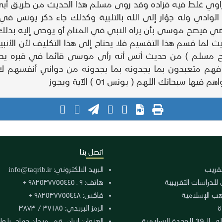
إن الراوي غلط فيه فزاده وقد روى مسلم هذا الحديث من طريق 
 الوادي وله جؤار إلى الله بالتلبية وكذلك جاء ذكر يونس في
اضي فيصح موسى بأن يراه النبي في المنام أو يوحى إليه بذلك
ما قسم هذا التقسيم فلا يحتاج إلى هذا التكليف لأن الأنبياء
ح مسلم ) من حديث أنس أنه رأى موسى قائما في قبره يص
ة فهم متعبدون بما يجدونه بما يجدونه من دواني أنفسهم لا ب
سبحانك اللهم ( يونس 01 ) الآية ويجوز
اتصل بنا
لتقريب
البريد الالكتروني:
info@taqrib.ir
 للدراسات التقريبية
هاتف: ٩ ـ ٩٨٢٥٣٧٧٥٥٤٤٥ +
هب الإسلامية
فاكس: ٩٨٢٥٣٧٧٥٥٤٤٨ +
ة
الرمز البريدي: ٣٧١٨٥ / ٣٨٧٣
دة الإسلامية