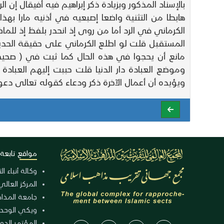
بالإسناد المذكور وبزيادة ذكر إبراهيم فيه أفيقال 
هابطا من التثنية واضعا إصبعيه في أذنيه مارا بهذا
الكرماني في الرد أما من روى إذ انحدر بلفظ إذ للم
المستقبل قلت لو اطلع الكرماني على حقيقة الحديث ل
مانع أن يحجوا في هذه الحال كما ثبت في ( صحي
وموضع العبادة دار الدنيا قلت حببت إليهم العباد
ويؤيده أن أعمال الآخرة ذكر ودعاء كقوله تعالى دعواهم فيها 
مواقع تابعة
وكالة أنباء ا
المركز العالي
جامعة المذا
ويكي الوحد
المؤتمر الدولي الـ 39 للوح