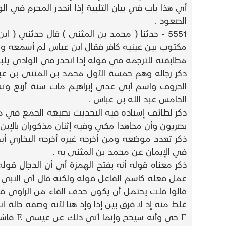
أي هذا باب في بيان التلبية إذا انحدر المحرم في ا
الصعود .
5551 - حدثنا ( محمد بن المثنى ) قال حدثني ( 
مكتوب بين عينيه كافر فقال ابن عباس لم أسمعه ولك
مطابقته للترجمة في قوله إذا انحدر في الوادي يلب
ذكر رجاله وهم خمسة الأول محمد بن المثنى بن عبي
الحروف واسم أبي عدي إبراهيم مات سنة أربع وتسع
الخامس عبد الله بن عباس .
ذكر لطائف إسناده فيه التحديث بصيغة الجمع في م
بصريون وأن مجاهدا مكي وفيه إثنان مذكوران بالإبن 
ذكر تعدد موضعه ومن أخرجه غيره أخرجه البخاري أي
في الإيمان عن محمد بن المثنى به .
ذكر معناه قوله أنه بفتح الهمزة أي أن الدجال ق
عمل فعله كاسم الفاعل قوله ولكنه قال أي النبي ق
قالوا قلت يحتمل أن يكون حذف الفاء من الراوي قول
غلط منه إذ لا فرق بين إذا وإذ هنا لأنه وصفه حالة
E حي و