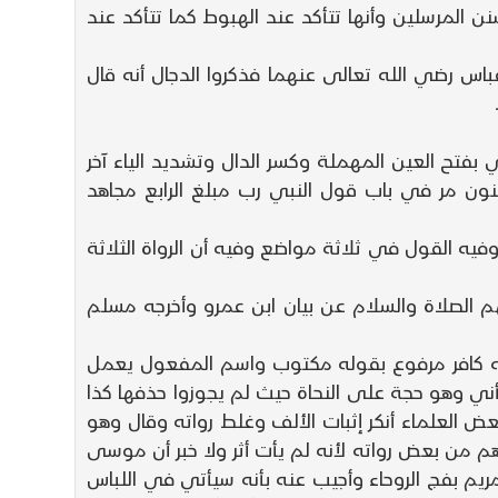
ن المرسلين وأنها تتأكد عند الهبوط كما تتأكد عند
عباس رضي الله تعالى عنهما فذكروا الدجال أنه قال
فتح العين المهملة وكسر الدال وتشديد الياء آخر
نون مر في باب قول النبي رب مبلغ الرابع مجاهد
 القول في ثلاثة مواضع وفيه أن الرواة الثلاثة
م الصلاة والسلام عن بيان ابن عمرو وأخرجه مسلم
وله كافر مرفوع بقوله مكتوب واسم المفعول يعمل
ني وهو حجة على النحاة حيث لم يجوزوا حذفها كذا
ض العلماء أنكر إثبات الألف وغلط رواته وقال وهو
هم من بعض رواته لأنه لم يأت أثر ولا خبر أن موسى
الآخر ليهلن ابن مريم بفج الروحاء وأجيب عنه بأنه سيأتي في اللباس