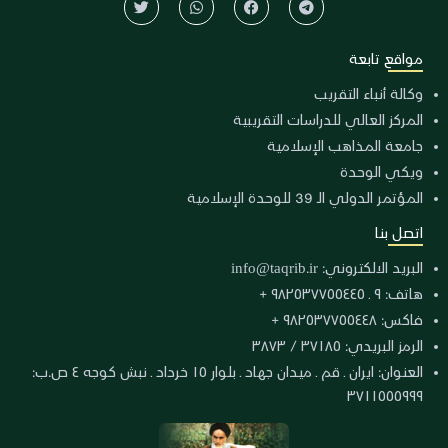
مواقع تابعة
وكالة أنباء التقريب
المركز العالي للدراسات التقريبية
جامعة المذاهب الإسلامية
ويكي الوحدة
المؤتمر الدولي الـ 39 للوحدة الإسلامية
اتصل بنا
البريد الالكتروني:
info@taqrib.ir
هاتف: ٩ ـ ٩٨٢٥٣٧٧٥٥٤٤٥ +
فاكس: ٩٨٢٥٣٧٧٥٥٤٤٨ +
الرمز البريدي: ٣٧١٨٥ / ٣٨٧٣
العنوان: ايران ـ قم ـ ميدان جهاد ـ بلوار ١٥ خرداد ـ نبش كوجه ٤ ص.ب:
٣٧١١٥٥٥٩٩٩