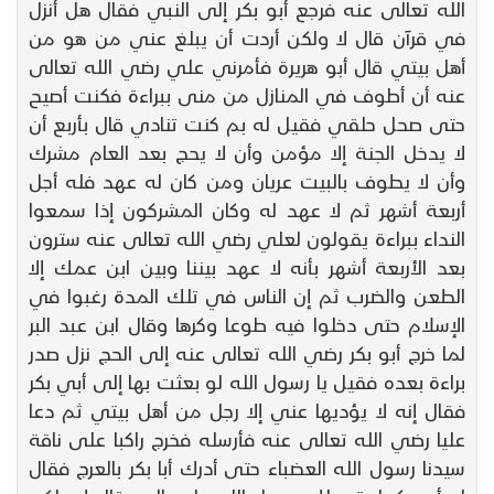
الله تعالى عنه فرجع أبو بكر إلى النبي فقال هل أنزل
في قرآن قال لا ولكن أردت أن يبلغ عني من هو من
أهل بيتي قال أبو هريرة فأمرني علي رضي الله تعالى
عنه أن أطوف في المنازل من منى ببراءة فكنت أصيح
حتى صحل حلقي فقيل له بم كنت تنادي قال بأربع أن
لا يدخل الجنة إلا مؤمن وأن لا يحج بعد العام مشرك
وأن لا يطوف بالبيت عريان ومن كان له عهد فله أجل
أربعة أشهر ثم لا عهد له وكان المشركون إذا سمعوا
النداء ببراءة يقولون لعلي رضي الله تعالى عنه سترون
بعد الأربعة أشهر بأنه لا عهد بيننا وبين ابن عمك إلا
الطعن والضرب ثم إن الناس في تلك المدة رغبوا في
الإسلام حتى دخلوا فيه طوعا وكرها وقال ابن عبد البر
لما خرج أبو بكر رضي الله تعالى عنه إلى الحج نزل صدر
براءة بعده فقيل يا رسول الله لو بعثت بها إلى أبي بكر
فقال إنه لا يؤديها عني إلا رجل من أهل بيتي ثم دعا
عليا رضي الله تعالى عنه فأرسله فخرج راكبا على ناقة
سيدنا رسول الله العضباء حتى أدرك أبا بكر بالعرج فقال