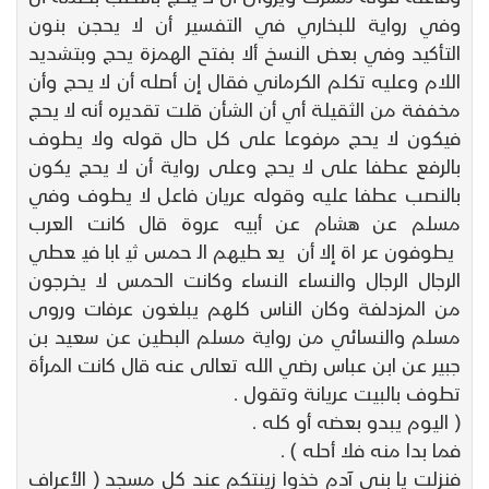
وفي رواية للبخاري في التفسير أن لا يحجن بنون
التأكيد وفي بعض النسخ ألا بفتح الهمزة يحج وبتشديد
اللام وعليه تكلم الكرماني فقال إن أصله أن لا يحج وأن
مخففة من الثقيلة أي أن الشأن قلت تقديره أنه لا يحج
فيكون لا يحج مرفوعا على كل حال قوله ولا يطوف
بالرفع عطفا على لا يحج وعلى رواية أن لا يحج يكون
بالنصب عطفا عليه وقوله عريان فاعل لا يطوف وفي
مسلم عن هشام عن أبيه عروة قال كانت العرب
يطوفون عراة إلا أن يعطيهم الحمس ثيابا فيعطي
الرجال الرجال والنساء النساء وكانت الحمس لا يخرجون
من المزدلفة وكان الناس كلهم يبلغون عرفات وروى
مسلم والنسائي من رواية مسلم البطين عن سعيد بن
جبير عن ابن عباس رضي الله تعالى عنه قال كانت المرأة
تطوف بالبيت عريانة وتقول .
( اليوم يبدو بعضه أو كله .
فما بدا منه فلا أحله ) .
فنزلت يا بني آدم خذوا زينتكم عند كل مسجد ( الأعراف