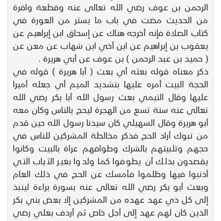
الرحمن بن عوف رضي الله تعالى عنه وقطعة وافرة
من الحديث مضت في باب ما يستر من العورة في
كتاب الصلاة فإنه أخرجه هناك عن إسحاق ابن إبراهيم عن
يعقوب بن إبراهيم عن ابن أخي ابن شهاب عن معن عن
( حميد بن عبد الرحمن ) بن عوف عن أبي هريرة .
ذكر معناه قوله بعثه أي بعث ( أبا هريرة ) قوله في
الحجة البيت أمره عليها بتشديد الميم أي جعله أميرا
عليها وقال التيمي بعث رسول الله أبا بكر رضي الله
تعالى عنه سنة تسع من الهجرة ليحج بالناس وكان معه
أبو هريرة وقال السهيلي كان سيدنا رسول الله حين قدم
من تبوك أراد الحج فذكر مخالطة المشركين للناس في
حجهم وتلبيتهم بالشرك وطوافهم عراة بالبيت وكانوا
يقصدون بذلك أن يطوفوا كما ولدوا بغير الثياب التي
أذنبوا فيها وظلموا فأمسك عن الحج في ذلك العام
وبعث أبو بكر رضي الله تعالى عنه بسورة براءة لينبذ
إلى كل ذي عهد عهده من المشركين إلا بعض بني بكر
الذين كان لهم عهد إلى أجل خاص ثم أردف بعلي رضي