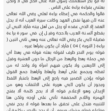
له أبو بكر استعملك رسول الله على الحج قال لا ولكن
بعثني بقراءة براءة على الناس .
قالوا والحكمة في إعطاء براءة لعلي رضي الله تعالى
عنه لأن فيها نقض العهد وكانت سيرة العرب أنه لا يحل
العقد إلا الذي عقده أو رجل من أهل بيته فأراد النبي أن
يقطع ألسنة العرب بالحجة وقيل إن في سورة براءة
فضيلة لأبي بكر رضي الله تعالى عنه وهي ثاني اثنين (
براءة ( التوبة ) 04 ) فأراد أن يكون يقرأها غيره .
قوله يوم النحر ظرف لقوله بعثه قوله في رهط أي
في جملة رهط والرهط من الرجال ما دون العشرة وقيل
إلى الأربعين ولا يكون فيهم امرأة ولا واحد له من
لفظه ويجمع على أرهط وأرهاط وأراهط جمع القول
قوله يؤذن الضمير فيه راجع إلى الرهط باعتبار اللفظ
ويجوز أن يكون لأبي هريرة على الالتفات وهو من
الإيذان وهو الإعلام قوله ألا لا يحج كلمة ألا بفتح
الهمزة واللام المخففة تأتي على أوجه ولكن هنا
للتنبيه فتدل على تحقق ما بعدها قوله لا يحج نفي
وفاعله قوله مشرك ويروى أن لا يحج بالنصب بكلمة أن