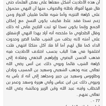
أن هذه الأحاديث أشكل معناها على بعض العلماء حتى
قال فيها أقوالا باطلة والصواب منها أن النهي محمول
على كراهة التنزيه وأما شربه قائما فلبيان الجواز ومن
زعم نسخا فقد غلط فكيف يكون النسخ مع إمكان
الجمع وإنما يكون نسخا لو ثبت التاريح فأنى له ذلك
وقال الطحاوي ما ملخصه أنه أراد بهذا النهي الإشفاق
على أمته لأنه يخاف من الشرب قائما الضرر وحدوث
الداء كما قال لهم أما أنا فلا آكل متكئا انتهى قلت
اختلفوا في هذا الباب بحسب اختلاف الأحاديث فيه
فذهب الحسن البصري وإبراهيم النخعي وقتادة إلى
كراهة الشرب قائما وروي ذلك عن أنس رضي الله
تعالى عنه وذهب الشعبي وسعيد بن المسيب وزادان
وطاووس وسعيد بن جبير ومجاهد إلى أنه لا بأس به
ويروى ذلك عن ابن عباس وأبي هريرة وسعد وعمر بن
الخطاب وابنه عبد الله وابن الزبير وعائشة رضي الله
تعالى عنهم .
77 - .