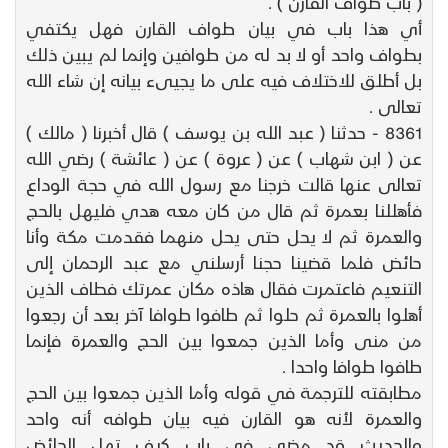
( باب طواف القارن ) .
أي هذا باب في بيان طواف القارن فهل يكتفي
بطواف واحد أو لا بد له من طوافين وإنما لم يبين ذلك
بل أطلق للاختلاف فيه على ما يجيىء بيانه إن شاء الله
تعالى .
8361 - حدثنا ( عبد الله بن يوسف ) قال أخبرنا ( مالك )
عن ( ابن شهاب ) عن ( عروة ) عن ( عائشة ) رضي الله
تعالى عنها قالت خرجنا مع رسول الله في حجة الوداع
فأهللنا بعمرة ثم قال من كان معه هدي فليهل بالحج
والعمرة ثم لا يحل حتى يحل منهما فقدمت مكة وأنا
حائض فلما قضينا حجنا أرسلني مع عبد الرحمان إلى
التنعيم فاعتمرت فقال هاذه مكان عمرتك فطاف الذين
أهلوا بالعمرة ثم حلوا ثم طافوا طوافا آخر بعد أن رجعوا
من منى وأما الذين جمعوا بين الحج والعمرة فإنما
طافوا طوافا واحدا .
مطابقته للترجمة في قوله وأما الذين جمعوا بين الحج
والعمرة لأنه هو القارن فيه بيان طوافه أنه واحد
والحديث قد مضى في باب كيف تهل الحائض