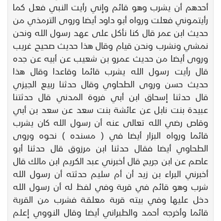
أحدهم أن يشرب وهو قائم وإني رأيت النبي فعل كما
رأيتموني فعلت ورواه أبو داود أيضا وروى الترمذي من
حديث ابن عمر قال كنا نأكل على عهد رسول الله ونحن
نمشي ونشرب ونحن قيام وقال هذا حديث صحيح غريب
وروى أيضا من حديث عمرو بن شعيب عن أبيه عن جده
قال رأيت رسول الله يشرب قائما وقاعدا وقال هذا
حديث حسن وروى الطحاوي وقال حدثنا ربيع الجيزي
قال حدثنا إسحاق ابن أبي فروة المدني قال حدثتنا
عبيدة بنت نابل عن عائشة بنت سعد عن سعد بن أبي
وقاص رضي الله تعالى عنه أن رسول الله كان يشرب
قائما ورواه البزار أيضا في ( مسنده ) نحوه وروى
الطحاوي أيضا فقال حدثنا ابن مرزوق قال حدثنا أبو
عاصم عن ابن جريج قال أخبرني عبد الكريم ابن مالك قال
أخبرني البراء بن زيد أن أم سليم حدثته أن رسول الله
شرب وهو قائم في قربة وفي لفظ له أن رسول الله
دخل عليها وفي بيته قربة معلقة فشرب من القربة
قائما وأخرجه أحمد والطبراني أيضا وقال النووي إعلم