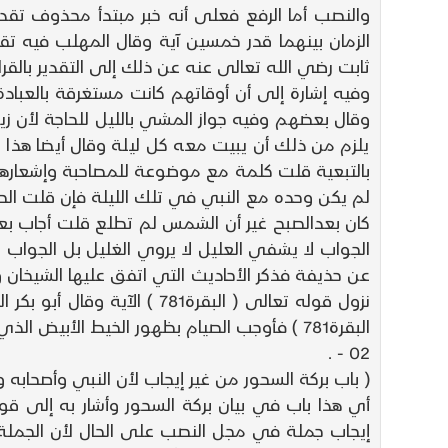
والنصب أما الرفع فعلى أنه خبر مبتدأ محذوف تقدي
الزمان بينهما قدر خمسين آية وقال المهلب فيه تقد
ثابت رضي الله تعالى عنه عن ذلك إلى التقدير بالقرا
وفيه إشارة إلى أن أوقاتهم كانت مستغرقة بالعبادة
وقال بعضهم وفيه جواز المشي بالليل للحاجة لأن زيد
يلزم من ذلك أن يبيت معه كل ليلة وقال أيضا هذا 
بالتبعية قلت كلمة مع موضوعة للمصاحبة وإشعارها
لم يكن وحده مع النبي في تلك الليلة فإن قلت الح
كان بعدالصبح غير أن الشمس لم تطلع قلت أجاب بع
الجواب لا يشفي العليل لا يروي الغليل بل الجواب
عن حذيفة فذكر الأحاديث التي اتفق عليها الشيخان 
نزول قوله تعالى ( البقرة81
البقرة781 ) فأوجب الصيام بظهور الخيط الأبيض الذي هو بياض الفجر فكيف يجوز التسحر الذي هو الأكل بعد هذا مع تحريم الله إياه بالقرآن .
02 - .
( باب بركة السحور من غير إيجاب لأن النبي وأصحابه و
أي هذا باب في بيان بركة السحور وأشار به إلى ق
إيجاب جملة في مجل النصب على الحال لأن الجملة 