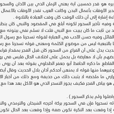
ره هو قدر خمسين آية يعني الزمان الذي بين الأذان والسحور 
ير الأوقات بأعمال البدن وكانت العرب تقدر الأوقات بالأعما
ءة إشارة إلى أن ذلك الوقت كان وقت العبادة بالتلاوة .
 وفيه تأخير السحور لكونه أبلغ في المقصود والنبي كان ينظر
 بن ثابت ما كان يبيت مع النبي قلت لا نسلم نفي بيتوته مع 
القائل وفيه حسن الأدب في العبارة لقوله تسحرنا مع رسول ال
 بالتبعية ليس من موضوع الكلمة ومعنى قوله تسحرنا مع رس
ديث يدل على أن الفراغ من السحور كان قبل الفجر بمقدار ق
ضهم بأن لا معارضة بل يحمل على اختلاف الحال فليس في رواي
 القاطع ما ذكره الحافظ أبو جعفر الطحاوي بقوله بعد أن رو
وغيرهما منها قوله لا يمنعن أحدكم أذان بلال الحديث وقال أي
7 ) الآية وقال أبو بكر الرازي ما ملخصه لا يثبت ذلك من حذيفة ومع ذلك من 
اصلوا ولم يذكر السحور ) .
وله تسحروا فإن في السحور بركة أخرجه الشيخان والترمذي وا
إذا وقعت بعد النكرة تكون صفة وإذا وقعت بعد الحال تكون ح