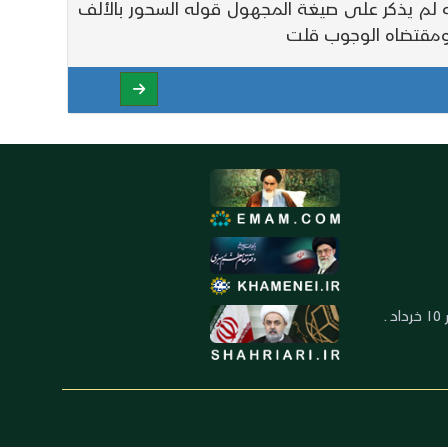
ه لم يذكر على صيغة المجهول قوله السحور بالألف
 ومقتضاه الوجوب قلت
العنوان: ايران ـ قم ـ ميدان جهاد ـ بلوار ١٥ خرداد ـ