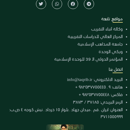
مواقع تابعة
وكالة أنباء التقريب
المركز العالي للدراسات التقريبية
جامعة المذاهب الإسلامية
ويكي الوحدة
المؤتمر الدولي الـ 39 للوحدة الإسلامية
اتصل بنا
البريد الالكتروني:
info@taqrib.ir
هاتف: ٩ ـ ٩٨٢٥٣٧٧٥٥٤٤٥ +
فاكس: ٩٨٢٥٣٧٧٥٥٤٤٨ +
الرمز البريدي: ٣٧١٨٥ / ٣٨٧٣
العنوان: ايران ـ قم ـ ميدان جهاد ـ بلوار ١٥ خرداد ـ نبش كوجه ٤ ص.ب:
٣٧١١٥٥٥٩٩٩