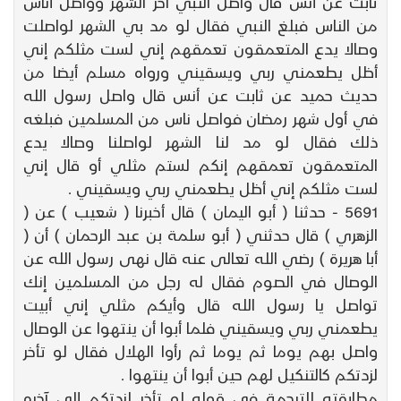
ثابت عن أنس قال واصل النبي آخر الشهر وواصل أناس
من الناس فبلغ النبي فقال لو مد بي الشهر لواصلت
وصالا يدع المتعمقون تعمقهم إني لست مثلكم إني
أظل يطعمني ربي ويسقيني ورواه مسلم أيضا من
حديث حميد عن ثابت عن أنس قال واصل رسول الله
في أول شهر رمضان فواصل ناس من المسلمين فبلغه
ذلك فقال لو مد لنا الشهر لواصلنا وصالا يدع
المتعمقون تعمقهم إنكم لستم مثلي أو قال إني
لست مثلكم إني أظل يطعمني ربي ويسقيني .
5691 - حدثنا ( أبو اليمان ) قال أخبرنا ( شعيب ) عن (
الزهري ) قال حدثني ( أبو سلمة بن عبد الرحمان ) أن (
أبا هريرة ) رضي الله تعالى عنه قال نهى رسول الله عن
الوصال في الصوم فقال له رجل من المسلمين إنك
تواصل يا رسول الله قال وأيكم مثلي إني أبيت
يطعمني ربي ويسقيني فلما أبوا أن ينتهوا عن الوصال
واصل بهم يوما ثم يوما ثم رأوا الهلال فقال لو تأخر
لزدتكم كالتنكيل لهم حين أبوا أن ينتهوا .
مطابقته للترجمة في قوله لو تأخر لزدتكم إلى آخره