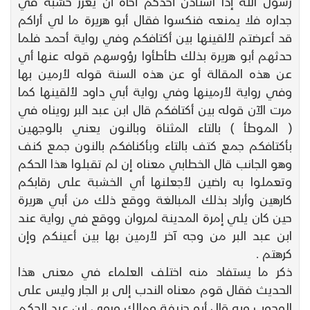
رسول الله إذا استأذن أحدكم أخاه أن يغرز خشبة في
جداره فلا يمنعه فنكسوا فقال أبو هريرة ما لي أراكم
قد أعرضتم لألقينها بين أكتافكم وفي رواية أحمد فلما
حدثهم أبو هريرة بذلك طأطأوا رؤوسهم قوله عنها أي
عن هذه المقالة أو عن هذه السنة قوله لأرمين بها
وفي رواية لأرمينها وفي رواية أبي داود لألقينها كما
مرت الآن قوله بين أكتافكم قال ابن عبد البر رويناه في
( الموطأ ) بالتاء المثناة وبالنون يعني بالوجهين
بأكتافكم جمع كتف بالتاء وبأكنافكم بالنون جمع كنف
وهو الجانب قال الخطابي معناه إن لم تقبلوا هذا الحكم
وتعملوا به راضين لأجعلنها أي الخشبة على رقابكم
كارهين وأراد بذلك المبالغة ووقع ذلك من أبي هريرة
حين كان يلي إمرة المدينة لمروان ووقع في رواية عند
ابن عبد البر من وجه آخر لأرمين بها بين أعينكم وإن
كرهتم .
ذكر ما يستفاد منه اختلف العلماء في معنى هذا
الحديث فقال قوم معناه الندب إلى بر الجار وليس على
الوجوب وبه قال أبو حنيفة ومالك وروى ابن عبد الحكم