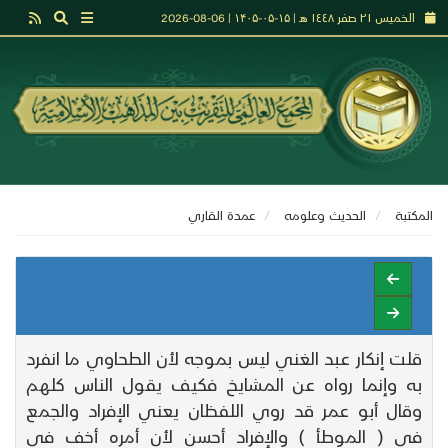
الخميس ٢١ صفر ١٤٤٨ هـ | ۱۵-۰۵-۱۴۰۵ | 06-08-2026
المكتبة
الحديث وعلومه
عمدة القاري
قلت إنكار عبد الغني ليس بموجه لأن الطحاوي ما انفرد
به وإنما رواه عن المشايخ فكيف يقول الناس كلهم
وقال أبو عمر قد روي اللفظان يعني الإفراد والجمع
في ( الموطأ ) والإفراد أحسن لأن أمره أخف في