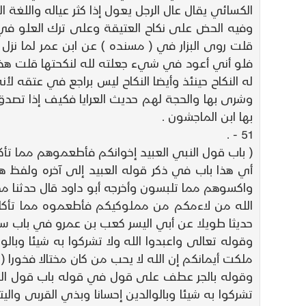
الكسائي يقال عال الرجل يعول إذا كثر عياله واللغة ا
وفيه الحض على نكاح العتيقة وعلى ترك العلو في 
فلو أني أعود في شيء جعلته لله لنكحتها قلت هذا م
له النكاح حينئذ وأيضا النكاح ليس براجع في عتقه لأن
وشرى بها والحجة لهم حديث العرايا فكيف إذا تصدق
بها ابن الماجشون .
51 - .
( باب قول النبي العبيد إخوانكم فأطعموهم مما تأكل
أي هذا باب في ذكر قوله العبيد إلى آخره ولفظ 
واكسوهم مما تلبسون وأخرجه أبو داود قال حدثنا م
حديثا طويلا عن أبي اليسر كعب بن عمرو في باب س
وقوله تعالى واعبدوا الله ولا تشركوا به شيئا وبال
ملكت أيمانكم إن الله لا يحب من كان مختالا فخورا ( النساء
وقوله بالجر عطف على قول في قوله باب قول النبي 