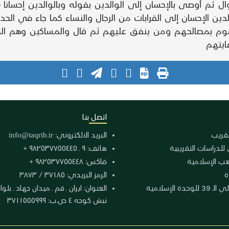
دين الإحسان إلى القرابات من الرجال والنساء كما جاء في 
وم بمصالحهم ومن ينفق عليهم ثم قال والمساكين وهم المح
ايتهم
اتصل بنا
لتقريب
البريد الالكتروني:
info@taqrib.ir
 للدراسات التقريبية
هاتف: ٩ ـ ٩٨٢٥٣٧٧٥٥٤٤٥ +
هب الإسلامية
فاكس: ٩٨٢٥٣٧٧٥٥٤٤٨ +
ة
الرمز البريدي: ٣٧١٨٥ / ٣٨٧٣
دة الإسلامية
نبش كوجه ٤ ص.ب: ٣٧١١٥٥٥٩٩٩