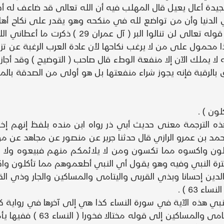
لجيدة أعال يعيل قال المهلب فيه أن الله تعالى قد ضاعف له أجر
الدنيا وأن من تواضع لله في منكحه وهو يقدر على نكاح أهل
قلت روى البزار في ( مسنده ) عن ابن عمر لما نزل
حمول على من لا يرغب نكاحها لأن عادة العرب الرغبة عن تزو
ه لا يملك الآن إلا منفعة الوطء قال صاحب ( التوضيح ) وقد أجاز 
 بالرقبة فإنه يجوز شراء منفعتها بل هو أولى من الصدقة بال
ون ) .
هذه الترجمة معنى حديث أبي ذر رواه ابن منده بلفظ إنهم 
حمد بن عمرو الرازي قال حدثنا جرير عن منصور عن مجاهد عن م
ترة النبي وفيه وهو يقول أي النبي أطعموهم مما تأكلون وا
والدين إحسانا وبذي القربى واليتامى والمساكين والجار وذي الق
 63 ) .
هذه الآية في سورة النساء كذا هي إلى آخرها في رواية كريم
تشركوا به شيئا وبالوالدين إح