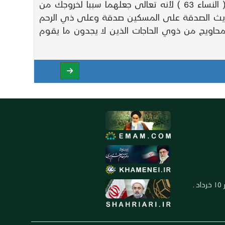
الرازق المنعم المتفضل على خلقه في جميع الأحوال ثم أوصى بالإحسان إلى الوالدين بقوله وبالوالدين إحسانا ( النساء 63 ) لأنه تعالى جعلهما سببا لخروجك من
الحديث الصدقة على المسكين صدقة وعلى ذي الرحم
اويج من ذوي الحاجات الذين لا يجدون ما يقوم
العنوان: ايران ـ قم ـ ميدان جهاد ـ بلوار ١٥ خرداد ـ