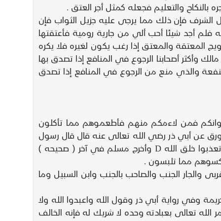
ه بالنكاح والتعليم فجعله كمثل أجر العتق .
 الشرف فإن ذلك مما يرجى عليه جزيل الثواب فإن
 قوله تعالى لن تنالوا البر ( آل عمران 29 ) ذكرت ما أعطاني الله فلم أجد شيئا أحب ألي من جارية رومية فأعتقتها
يج المعتقة والمعتق إذا رغب يكون لغيره فلا يكره
مالك وأكثر أصحابنا الرجوع في المنافع إذا تصدق بها
منفعة والذي منع من الرجوع في المنافع إذا تصدق
إخوانكم فمن لاءمكم منهم فأطعموهم مما تأكلون
ورق عن أبي ذر رضي الله تعالى عنه قال قال رسول
الله من لاءمكم من مملوكيكم فأطعموه مما تأكلون واكسوه مما تكسون ومن لا يلائمكم منهم فبيعوه ولا تعذبوا خلق الله D وأخرج مسلم في آخر ( صحيحه )
كسوهم مما تلبسون .
ربى والجار الجنب والصاحب بالجنب وابن السبيل وما
ة وفي رواية أبي ذر وقول الله واعبدوا الله ولا
سانا وبذي القربى واليتامى والمساكين إلى قوله مختالا فخورا ( النساء 63 ) ففيها يأمر الله تعالى بعبادته وحده لا شريك له فإنه الخالف