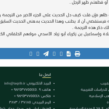
و قطعتم ظهر الرجل .
هر فإن قلت كيف دل الحديث على الجزء الأخير من الترجمة و
ته فيستقضي أن لا يطنب وهذا الحديث بمعنى الحديث السابق ل
ك ذكر هذه الترجمة .
ة وإسماعيل بن زكرياء أبو زياد الأسدي مولاهم الخلقاني الك
اتصل بنا
لتقريب
البريد الالكتروني:
info@taqrib.ir
 للدراسات التقريبية
هاتف: ٩ ـ ٩٨٢٥٣٧٧٥٥٤٤٥ +
هب الإسلامية
فاكس: ٩٨٢٥٣٧٧٥٥٤٤٨ +
ة
الرمز البريدي: ٣٧١٨٥ / ٣٨٧٣
دة الإسلامية