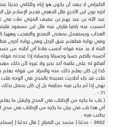
الطبراني لا يبعد أن يكون هو إياه وللثاني حديثا 
آخره نون ابن الأدرع قال الذهبي قديم الإسلام نزل 
عبد الله بن عبد بهم بن عفيف المزني مات في غز
أمسيت عنه راضيا فارض عنه قال ابن مسعود فليت
العذاب ويستعمل بمعنى التفجع والتعجب وههنا ك
وفي رواية قطعتم عنق الرجل وفي رواية أخرى قطعت
البتة لا بد منه قوله أحسب فلانا أي أظنه من ح
أحسبه بالضم حسبا وحسبانا وحسابة إذا عددته قول
أقطع له على عاقبة أحد بخير ولا غيره لأن ذلك م
كذا إن كان يعلم ذلك منه والمراد من قوله يعلم ي
قلت قد جاء أحاديث صحيحة بالمدح في الوجه قلت ا
نهى إذا لم يكن فيه مجازفة بل إن كان يحصل بذلك مص
71 - .
( باب ما يكره من الإطناب في المدح وليقل ما يعلم )
أي هذا باب في بيان ما يكره من الإطناب في مدح الر
يطنب فيه .
3662 - حدثنا ( محمد بن الصباح ) قال حدثنا ( إ