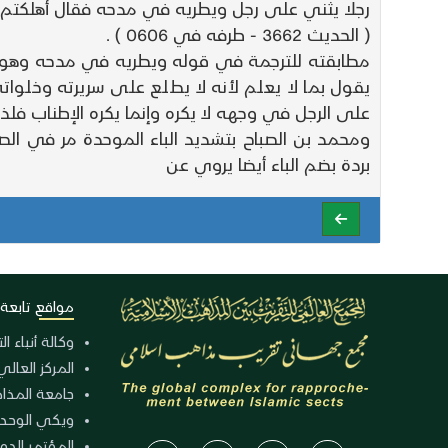
رجلا يثني على رجل ويطريه في مدحه فقال أهلكتم أ
( الحديث 3662 - طرفه في 0606 ) .
مطابقته للترجمة في قوله ويطريه في مدحه وهو ظا
يقول بما لا يعلم لأنه لا يطلع على سريرته وخلوا
على الرجل في وجهه لا يكره وإنما يكره الإطناب فلذل
ومحمد بن الصباح بتشديد الباء الموحدة مر في الصلا
بردة بضم الباء أيضا يروي عن
مواقع تابعة
وكالة أنباء ا
المركز العالي
جامعة المذا
ويكي الوحد
المؤتمر الدولي الـ 39 للوح