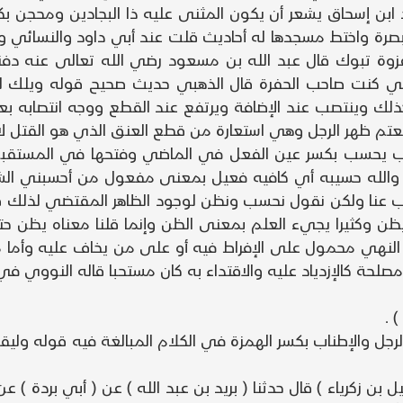
عند ابن إسحاق يشعر أن يكون المثنى عليه ذا البجادين ومحجن
البصرة واختط مسجدها له أحاديث قلت عند أبي داود والنسائي وذ
وة تبوك قال عبد الله بن مسعود رضي الله تعالى عنه دفن
ني كنت صاحب الحفرة قال الذهبي حديث صحيح قوله ويلك ل
ذلك وينتصب عند الإضافة ويرتفع عند القطع ووجه انتصابه 
م ظهر الرجل وهي استعارة من قطع العنق الذي هو القتل لاشت
سب يحسب بكسر عين الفعل في الماضي وفتحها في المستقبل 
ه والله حسيبه أي كافيه فعيل بمعنى مفعول من أحسبني الشيء
غيب عنا ولكن نقول نحسب ونظن لوجود الظاهر المقتضي لذلك ق
ظن وكثيرا يجيء العلم بمعنى الظن وإنما قلنا معناه يظن حت
لنهي محمول على الإفراط فيه أو على من يخاف عليه وأما م
لحة كالإزدياد عليه والاقتداء به كان مستحبا قاله النووي في
 .
جل والإطناب بكسر الهمزة في الكلام المبالغة فيه قوله وليق
سماعيل بن زكرياء ) قال حدثنا ( بريد بن عبد الله ) عن ( أبي بر