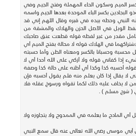
 بكسر الميم وسكون الحاء المهملة وفتح الجيم وفي
و البجادين بكسر الباء الموحدة بعدها الجيم واسمه
ه النبي وحطه بيده في قبره وقال اللهم إني قد
فظ الويل في الأصل الحزن والهلاك والمشقة من
بعامل مقدر من غير لفظه قوله قطعت عنق صاحبك
راكهما في الهلاك قوله لا محالة بفتح الميم أي
محسبة وحسبانا بالكسر ومعناه الظن وأما حسبته
 إذا كفاني قوله ولا أزكي على الله أحدا أي لا
وله أحسبه كذا وكذا أي أظنه على حالة كذا وصفة
ى لا يقال إذا كان يعلم منه فلم يقول أحسبه فإن
ن لا يخاف عليه ذلك لكما تقواه ورسوخ عقله فلا
 ( شرح مسلم ) .
ل أي المادح ما يعلمه في الممدوح ولا يتجاوزه ولا
دة ) عن أبي موسى رضي الله تعالى عنه قال سمع النبي