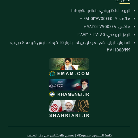
البريد الالكتروني:
info@taqrib.ir
هاتف: ٩ ـ ٩٨٢٥٣٧٧٥٥٤٤٥ +
فاكس: ٩٨٢٥٣٧٧٥٥٤٤٨ +
الرمز البريدي: ٣٧١٨٥ / ٣٨٧٣
العنوان: ايران ـ قم ـ ميدان جهاد ـ بلوار ١٥ خرداد ـ نبش كوجه ٤ ص.ب:
٣٧١١٥٥٥٩٩٩
كافة الحقوق محفوظة | يسمح بالاقتباس مع ذكر المصدر