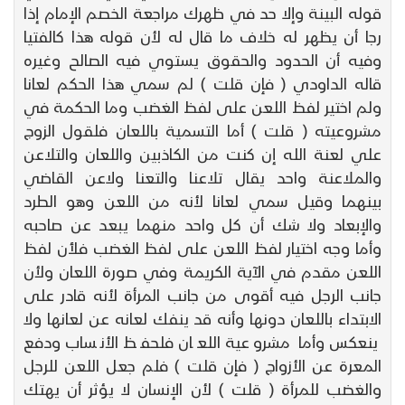
قوله البينة وإلا حد في ظهرك مراجعة الخصم الإمام إذا
رجا أن يظهر له خلاف ما قال له لأن قوله هذا كالفتيا
وفيه أن الحدود والحقوق يستوي فيه الصالح وغيره
قاله الداودي ( فإن قلت ) لم سمي هذا الحكم لعانا
ولم اختير لفظ اللعن على لفظ الغضب وما الحكمة في
مشروعيته ( قلت ) أما التسمية باللعان فلقول الزوج
علي لعنة الله إن كنت من الكاذبين واللعان والتلاعن
والملاعنة واحد يقال تلاعنا والتعنا ولاعن القاضي
بينهما وقيل سمي لعانا لأنه من اللعن وهو الطرد
والإبعاد ولا شك أن كل واحد منهما يبعد عن صاحبه
وأما وجه اختيار لفظ اللعن على لفظ الغضب فلأن لفظ
اللعن مقدم في الآية الكريمة وفي صورة اللعان ولأن
جانب الرجل فيه أقوى من جانب المرأة لأنه قادر على
الابتداء باللعان دونها وأنه قد ينفك لعانه عن لعانها ولا
ينعكس وأما مشروعية اللعان فلحفظ الأنساب ودفع
المعرة عن الأزواج ( فإن قلت ) فلم جعل اللعن للرجل
والغضب للمرأة ( قلت ) لأن الإنسان لا يؤثر أن يهتك