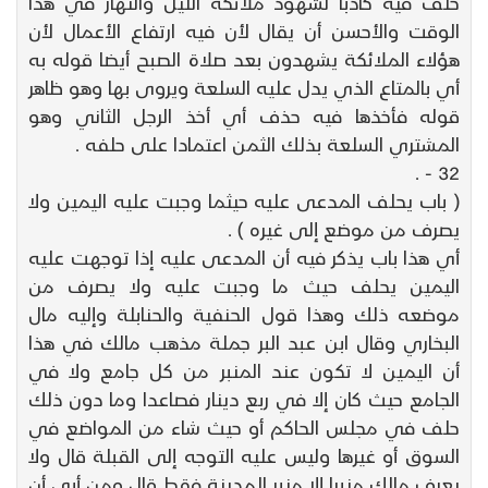
حلف فيه كاذبا لشهود ملائكة الليل والنهار في هذا
الوقت والأحسن أن يقال لأن فيه ارتفاع الأعمال لأن
هؤلاء الملائكة يشهدون بعد صلاة الصبح أيضا قوله به
أي بالمتاع الذي يدل عليه السلعة ويروى بها وهو ظاهر
قوله فأخذها فيه حذف أي أخذ الرجل الثاني وهو
المشتري السلعة بذلك الثمن اعتمادا على حلفه .
32 - .
( باب يحلف المدعى عليه حيثما وجبت عليه اليمين ولا
يصرف من موضع إلى غيره ) .
أي هذا باب يذكر فيه أن المدعى عليه إذا توجهت عليه
اليمين يحلف حيث ما وجبت عليه ولا يصرف من
موضعه ذلك وهذا قول الحنفية والحنابلة وإليه مال
البخاري وقال ابن عبد البر جملة مذهب مالك في هذا
أن اليمين لا تكون عند المنبر من كل جامع ولا في
الجامع حيث كان إلا في ربع دينار فصاعدا وما دون ذلك
حلف في مجلس الحاكم أو حيث شاء من المواضع في
السوق أو غيرها وليس عليه التوجه إلى القبلة قال ولا
يعرف مالك منبرا إلا منبر المدينة فقط قال ومن أبى أن