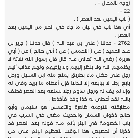
زوجه بالمحال - .
22 - .
( باب اليمين بعد العصر ) .
أي هذا باب في بيان ما جاء في الخبر من اليمين بعد
العصر .
2762 - حدثنا ( علي بن عبد الله ) قال حدثنا ( جرير بن
عبد الحميد ) عن ( الأعمش ) عن ( أبي صالح ) عن ( أبي
هريرة ) رضي الله تعالى عنه قال قال رسول الله ثلاثة لا
يكلمهم الله ولا ينظر إليهم ولا يزكيهم ولهم عذاب أليم
رجل على فضل ماء بطريق يمنع منه ابن السبيل ورجل
بايع رجلا لا يبايعه إلا للدنيا فإن أعطاه ما يريد وفى له
وإلا لم يف له ورجل ساوم رجلا بسلعة بعد العصر فحلف
بالله لقد أعطى به كذا وكذا فأخذها .
مطابقته للترجمة ظاهرة والأعمش هو سليمان وأبو
صالح ذكوان السمان والحديث مضى في الشرب في
باب الخصومة في البئر بأتم منه قوله بعد العصر قد
ذكرنا أن تخصيص هذا الوقت بتعظيم الإثم على من