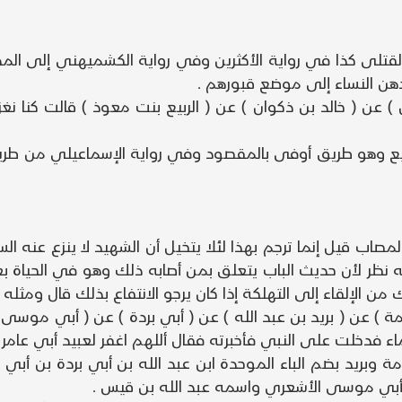
لقتلى كذا في رواية الأكثرين وفي رواية الكشميهني إلى المدي
دهن النساء إلى موضع قبورهم .
مفضل ) عن ( خالد بن ذكوان ) عن ( الربيع بنت معوذ ) قالت كن
بيع وهو طريق أوفى بالمقصود وفي رواية الإسماعيلي من طريق 
صاب قيل إنما ترجم بهذا لئلا يتخيل أن الشهيد لا ينزع عنه ا
 نظر لأن حديث الباب يتعلق بمن أصابه ذلك وهو في الحياة بع
الإلقاء إلى التهلكة إذا كان يرجو الانتفاع بذلك قال ومثله ا
بو أسامة ) عن ( بريد بن عبد الله ) عن ( أبي بردة ) عن ( أبي م
ماء فدخلت على النبي فأخبرته فقال أللهم اغفر لعبيد أبي عامر .
مة وبريد بضم الباء الموحدة ابن عبد الله بن أبي بردة بن أ
 أبي موسى الأشعري واسمه عبد الله بن قيس .