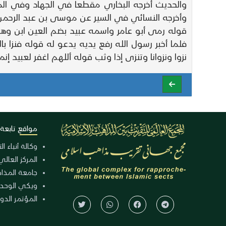
والحديث أخرجه البخاري مقطعا في الجهاد وفي ال
وأخرجه النسائي في السير عن موسى بن عبد الرحم
قوله رمى أبو عامر واسمه عبيد بضم العين ابن و
فلما أخبر رسول الله رفع يديه يدعو له قوله فنزا با
نزوا ونزوانا وتنزى إذا وثب قوله أللهم اغفر لعبيد إن
مواقع تابعة
وكالة أنباء ا
المركز العالي
جامعة المذا
ويكي الوحد
المؤتمر الدولي الـ 39 للوح