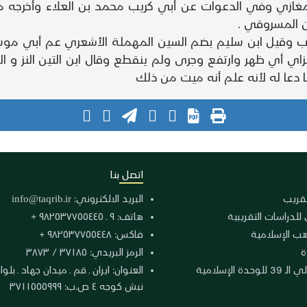
مغازي وفي الدعوات عن أبي كريب محمد بن العلاء وأخرجه مس
ن المسروقي .
هب وقيل ابن سليم بضم السين المهملة الأشعري عم أبي موس
لزاي أي ظهر وارتفع وجرى ولم ينقطع وقال ابن التين النز و الوث
ما دعا له لأنه علم أنه ميت من ذلك
اتصل بنا
لتقريب
البريد الالكتروني:
info@taqrib.ir
 للدراسات التقريبية
هاتف: ٩ ـ ٩٨٢٥٣٧٧٥٥٤٤٥ +
هب الإسلامية
فاكس: ٩٨٢٥٣٧٧٥٥٤٤٨ +
ة
الرمز البريدي: ٣٧١٨٥ / ٣٨٧٣
دة الإسلامية
نبش كوجه ٤ ص.ب: ٣٧١١٥٥٥٩٩٩