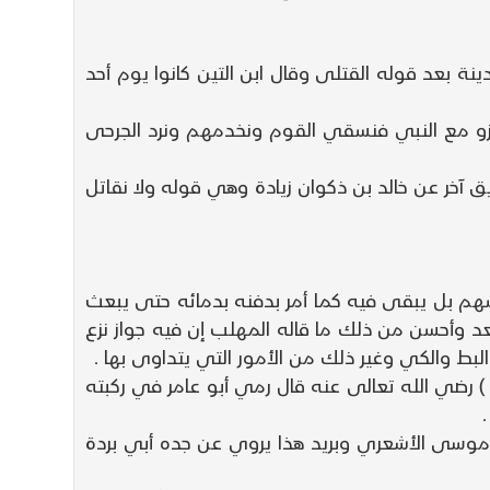
نة بعد قوله القتلى وقال ابن التين كانوا يوم أحد
ا نغزو مع النبي فنسقي القوم ونخدمهم ونرد الجرحى
آخر عن خالد بن ذكوان زيادة وهي قوله ولا نقاتل
لسهم بل يبقى فيه كما أمر بدفنه بدمائه حتى يبعث
د وأحسن من ذلك ما قاله المهلب إن فيه جواز نزع
لبط والكي وغير ذلك من الأمور التي يتداوى بها .
وسى ) رضي الله تعالى عنه قال رمي أبو عامر في ركبته
بي موسى الأشعري وبريد هذا يروي عن جده أبي بردة