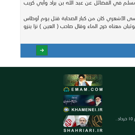
لم في الفضائل عن عبد الله بن براد وأبي كريب
ى الأشعري كان من كبار الصحابة قتل يوم أوطاس
بان معناه خرج الماء وقال صاحب ( العين ) نزا ينزو
العنوان: ايران ـ قم ـ ميدان جهاد ـ بلوار ١٥ خرداد ـ