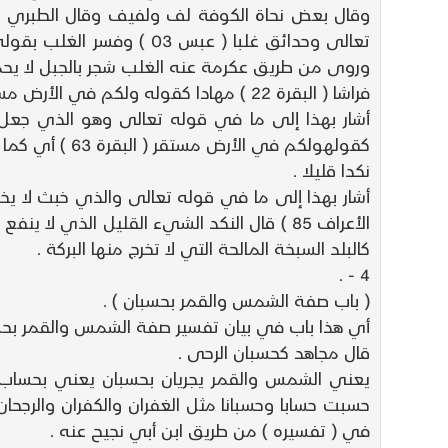
وقال بعض نحاة الكوفة لف ولفيف وقال الطبري إن
تعالى وحدائق غلبا ( عبس
وروى من طريق عكرمة عنه الغلب شجر بالجبل لا يح
فراشا ( البقرة 22 ) مهادا كقوله ولكم في الأرض مستقر ( البقرة 63 ) .
كقولهولكم في الأرض مستقر ( البقرة 63 ) أي كما في قوله تعالى ولكم في الأرض مستقر ( البقرة 63 ) أي موضع قرار وهو بمعنى المهاد .
نكدا قليلا .
الأعراف 85 ) قال النكد الشيء القليل الذي
كالبلد السبخة المالحة التي لا تخرج منها البركة .
4 - .
( باب صفة الشمس والقمر بحسبان ) .
أي هذا باب في بيان تفسير صفة الشمس والقمر بحس
قال مجاهد كحسبان الرحى .
يعني الشمس والقمر يجريان بحسبان يعني بحساب 
حسبت حسابا وحسبانا مثل الغفران والكفران والرجحا
في ( تفسيره ) من طريق ابن أبي نجيح عنه .