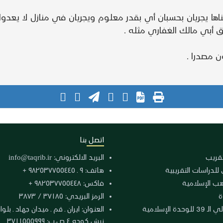
ها يجريان بحسبان أي بقدر معلوم ويجريان في منازل لا يعدوان
 أبي مالك الغفاري مثله .
ن مصدرا .
اتصل بنا
لتقريب
البريد الالكتروني:
info@taqrib.ir
 للدراسات التقريبية
هاتف: ٩ ـ ٩٨٢٥٣٧٧٥٥٤٤٥ +
هب الإسلامية
فاكس: ٩٨٢٥٣٧٧٥٥٤٤٨ +
ة
الرمز البريدي: ٣٧١٨٥ / ٣٨٧٣
دة الإسلامية
نبش كوجه ٤ ص.ب: ٣٧١١٥٥٥٩٩٩