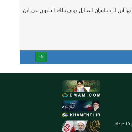
ها أي لا يتجاوزان المنازل روى ذلك الطبري عن ابن
العنوان: ايران ـ قم ـ ميدان جهاد ـ بلوار ١٥ خرداد ـ