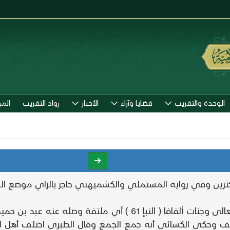
الوحدة والتقريب
قضايا وآراء
الأخبار
رواد التقريب
الم
رين وفي رواية المستملي والكشميهني حاجز بالزاي موضع الباء 
أشار بهذا إلى ما روي عن مجاهد في تفسير قوله تعالى وجنات ألفاف
حكى الكسائي أنه جمع الجمع وقال الطبري اختلف أهل الل