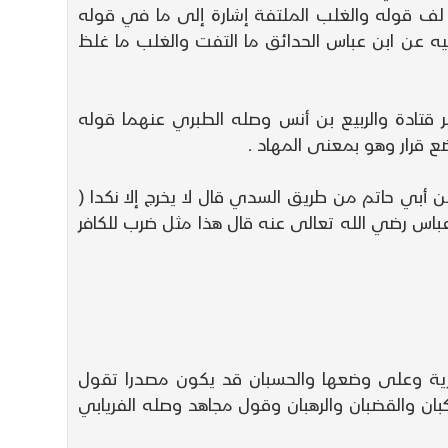
لف قوله والغلب الملتفة إشارة إلى ما في قوله
ليب عن أبيه عن ابن عباس الحدائق ما التفت والغلب ما غلظ
راشا ( البقرة 22 ) وفسره بقوله مهادا وبه فسر قتادة والربيع بن أنس وصله الطبري عنهما قوله
85 ) وفسر النكد بقوله قليلا وكذا أخرجه ابن أبي حاتم من طريق السدي قال لا يخرج إلا نكدا (
ابن عباس رضي الله تعالى عنه قال هذا مثل ضرب للكافر
رية وعلى وضعها والحسبان قد يكون مصدرا تقول
بان والقضبان والرهبان وقول مجاهد وصله الفريابي