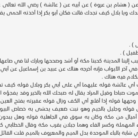
لك ) عن ( هشام بن عروة ) عن أبيه عن ( عائشة ) رضي الله تعالى
ك ويا بلال كيف تجدك قالت فكان أبو بكر إذا أخذته الحمى يق
) .
فيل ) .
 إلينا المدينة كحبنا مكة أو أشد وصححها وبارك لنا في صاعها 
في آخر الأبواب فإنه أخرجه هناك عن عبيد بن إسماعيل عن أبي
كلام فيه هناك .
ي عائشة قوله عليهما أي على أبي بكر وبلال قوله كيف ت
موت صباحا وقيل المراد يقال له صبحك الله بالخير وقد يفجؤه 
جهها قوله إذا أقلع أي الكف وزال قوله عقيرته بفتح العين ا
 قوله وجليل بالجيم وهو نبت ضعيف يحشى به خصاص البيوت ق
أميال من مكة وكان به سوق في الجاهلية قوله وهل يبدون
المهملة وكسر الفاء وهما جبلان بقرب مكة وقال الخطابي ك
ابة بالباء الموحدة بدل الميم والمعروف بالميم قلت القائل 