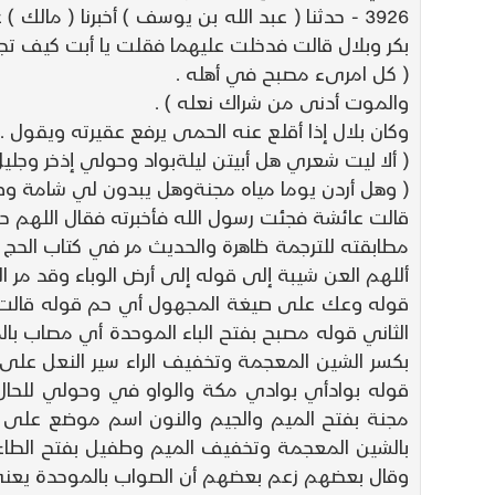
3926 - حدثنا ( عبد الله بن يوسف ) أخبرنا ( ما
بكر وبلال قالت فدخلت عليهما فقلت يا أبت كيف تجد
( كل امرىء مصبح في أهله .
والموت أدنى من شراك نعله ) .
وكان بلال إذا أقلع عنه الحمى يرفع عقيرته ويقول .
( ألا ليت شعري هل أبيتن ليلةبواد وحولي إذخر وجليل 
( وهل أردن يوما مياه مجنةوهل يبدون لي شامة وط
قالت عائشة فجئت رسول الله فأخبرته فقال اللهم حبب
مطابقته للترجمة ظاهرة والحديث مر في كتاب الحج 
أللهم العن شيبة إلى قوله إلى أرض الوباء وقد مر ال
قوله وعك على صيغة المجهول أي حم قوله قالت أ
الثاني قوله مصبح بفتح الباء الموحدة أي مصاب بال
بكسر الشين المعجمة وتخفيف الراء سير النعل على و
قوله بوادأي بوادي مكة والواو في وحولي للحال
مجنة بفتح الميم والجيم والنون اسم موضع على 
بالشين المعجمة وتخفيف الميم وطفيل بفتح الطاء 
وقال بعضهم زعم بعضهم أن الصواب بالموحدة يعني ش