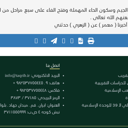
جيم وسكون الحاء المهملة وفتح الفاء على سبع مراحل من الم
نهم الله تعالى .
اتصل بنا
لتقريب
البريد الالكتروني:
info@taqrib.ir
 للدراسات التقريبية
هاتف: ٩ ـ ٩٨٢٥٣٧٧٥٥٤٤٥ +
هب الإسلامية
فاكس: ٩٨٢٥٣٧٧٥٥٤٤٨ +
ة
الرمز البريدي: ٣٧١٨٥ / ٣٨٧٣
دة الإسلامية
نبش كوجه ٤ ص.ب: ٣٧١١٥٥٥٩٩٩