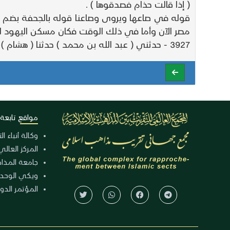
( إذا قالت حذام فصدقوها ) .
قوله في صاعها ويروى وصاعنا قوله بالجحفة بضم ال
مصر الآن وأما في ذلك الوقت فكان مسكن اليهود لع
3927 - حدثني ( عبد الله بن محمد ) حدثنا ( هشام ) أخبرنا ( معمر ) عن ( الزهري ) حدثني
مواقع تابعة
وكالة أنباء ا
المركز العالي
جامعة المذا
ويكي الوحد
المؤتمر الدولي الـ 39 للوح