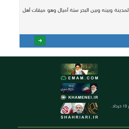
دينة وبينه وبين البحر ستة أميال وهو ميقات أهل
العنوان: ايران ـ قم ـ ميدان جهاد ـ بلوار ١٥ خرداد ـ