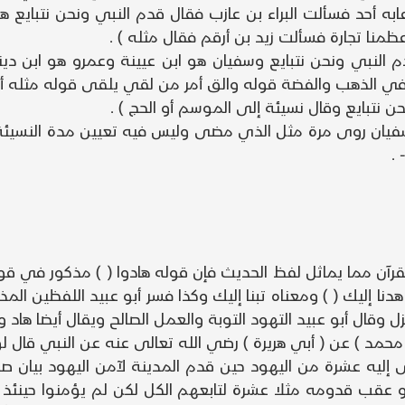
ه أحد فسألت البراء بن عازب فقال قدم النبي ونحن نتبايع هذ
عظمنا تجارة فسألت زيد بن أرقم فقال مثله ) .
 النبي ونحن نتبايع وسفيان هو ابن عيينة وعمرو هو ابن دين
ي الذهب والفضة قوله والق أمر من لقي يلقى قوله مثله أي م
ن نتبايع وقال نسيئة إلى الموسم أو الحج ) .
ن سفيان روى مرة مثل الذي مضى وليس فيه تعيين مدة النسيئ
.
رآن مما يماثل لفظ الحديث فإن قوله هادوا ( ) مذكور في قول
هدنا إليك ( ) ومعناه تبنا إليك وكذا فسر أبو عبيد اللفظين ا
قال أبو عبيد التهود التوبة والعمل الصالح ويقال أيضا هاد وته
إليه عشرة من اليهود حين قدم المدينة لآمن اليهود بيان ص
و عقب قدومه مثلا عشرة لتابعهم الكل لكن لم يؤمنوا حينئذ 