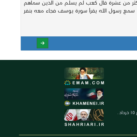
أكثر من عشرة قال كعب لم يسلم من الذين سماهم
يهود سمع رسول الله يقرأ سورة يوسف فجاء معه بنفر
العنوان: ايران ـ قم ـ ميدان جهاد ـ بلوار ١٥ خرداد ـ