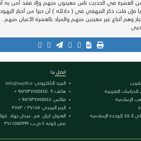
من العشرة في الحديث ناس معينون منهم وإلا فقد آمن به 
يا فإن قلت ذكر البيهقي في ( دلائله ) أن حبرا من أحبار ال
ر وهم أتباع غير معينين منهم والمراد بالعشرة الأعيان منهم .
حيى
اتصل بنا
لتقريب
البريد الالكتروني:
info@taqrib.ir
 للدراسات التقريبية
هاتف: ٩ ـ ٩٨٢٥٣٧٧٥٥٤٤٥ +
هب الإسلامية
فاكس: ٩٨٢٥٣٧٧٥٥٤٤٨ +
ة
الرمز البريدي: ٣٧١٨٥ / ٣٨٧٣
دة الإسلامية
نبش كوجه ٤ ص.ب: ٣٧١١٥٥٥٩٩٩