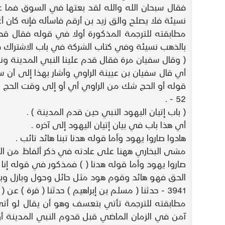
فقال سبحان الله والله لقد بعتها في السوق فما عاب
نسيئة فلا يصلح والق زيد بن أرقم فاسأله فإنه كان أ
مطابقته للترجمة المذكورة أولا في قوله فقال قدم
بالذهب نسيئة وفي كتاب الشركة في باب الاشتراك ف
( وقال سفيان مرة فقال قدم علينا النبي المدينة ونح
أي قال سفيان بن عيينة الراوي وأشار بهذا إلى أ
قوله أو الحج شك من الراوي أي أو إلى وقت الحج - 
52 - .
( باب إتيان اليهود النبي حين قدم المدينة ) .
أي هذا باب في بيان إتيان اليهود إلى آخره .
هادوا صاروا يهود وأما قوله هدنا تبنا هائد تائب .
مشى البخاري ههنا على عادته في ذكر ألفاظ من الق
صاروا يهود وأما قوله هدنا ( ) فمذكور في قوله إنا 
الحق فهو هائد وقوم هود مثل حائل وحول وبازل وبزل و
3941 - حدثنا ( مسلم بن إبراهيم ) حدثنا ( قرة ) عن ( محمد ) عن ( أبي هريرة ) رضي الله تعالى عنه عن النبي قال لو آمن بي عشرة من اليهود لآمن بي اليهود .
مطابقته للترجمة تأتي بتعسف وهو أن يقال لو أتى 
آمن في الزمان الماضي قبل قدوم النبي المدينة أ