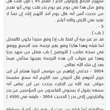
سيهزم الجمع ويولون الدبر ( القمر 45 ) فإن قلت هل
وقع مثل هذا في يوم غير يوم بدر قلت روى أبو نعيم
من حديث أنس أنه قال يوم أحد أللهم إنك إن تشأ لا
تعبد في الأرض والله أعلم .
5 - .
( باب ) .
قد مر غير مرة أن لفظ باب إذا وقع مجردا يكون كالفصل
لما قبله وهذا هكذا وقع بغير ترجمة عند الجميع ووقع
في نسخة صاحب ( التوضيح ) باب فضل من شهد بدرا
وهذا غير صواب لأن هذه الترجمة بعينها ستأتي فيما
بعد إن شاء الله تعالى .
3954 - حدثني إبراهيم بن موسى أخبرنا هشام أن ابن
جريج أخبرهم قال أخبرني عبد الكريم أنه سمع مقسما
مولى عبد الله بن الحارث يحدث عن ابن عباس أنه
سمعه يقول لا يستوي القاعدون من المؤمنين عن بدر
والخارجون إلاى بدر ( الحديث 3954 - طرفه في 4595 )
.
مطابقته لما قبله من حيث إن فيه بيان أنه لا مساواة