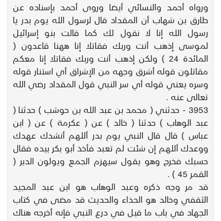
ورواه أحمد والنسائي أيضا وروى أحمد بإسناده عن
طارق بن شهاب أن المقداد قال لرسول الله يوم بدر يا
رسول الله إنا لا نقول لك كما قالت بنو إسرائيل
لموسى إذهب أنت وربك فقاتلا إنا ههنا قاعدون (
المائدة 24 ) ولكن إذهب أنت وربك فقاتلا إنا معكم
مقاتلون قوله أشرق وجهه من الإشراق أي استنار قوله
وسره يعني قوله أي سر النبي قول المقداد رضي الله
تعالى عنه .
3953 - حدثني ( محمد بن عبد الله بن حوشب ) حدثنا (
عبد الوهاب ) حدثنا ( خالد ) عن ( عكرمة ) عن ( ابن
عباس ) قال قال النبي يوم بدر أللهم أنشدك عهدك
ووعدك أللهم إن شئت لم تعبد فأخذ أبو بكر بيده فقال
حسبك فخرج وهو يقول سيهزم الجمع ويولون الدبر (
القمر 45 ) .
قد مر وجه ذكره وعبد الوهاب هو ابن عبد المجيد
الثقفي وخالد هو الحذاء والحديث قد مضى في كتاب
الجهاد في باب ما قيل في درع النبي فإنه أخرجه هناك