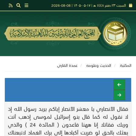
السبت ٢٣ صفر ١٤٤٨ هـ | ۱۷-۰۵-۱۴۰۵ | 08-08-2026
المكتبة
الحديث وعلومه
عمدة القاري
فقال الأنصاري يا معشر الأنصار إياكم يريد رسول الله إذ
لا نقول له كما قال بنو إسرائيل لموسى إذهب أنت
وربك فقاتلا إنا ههنا قاعدون ( المائدة 24 ) والذي
بعثك بالحق لو ضربت أكبادها إلى برك الغماد لاتبعناك