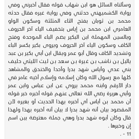
وسألناه السائل هو ابن شهاب قوله فقال أخبرني وفي
رواية الكشميهني حدثني وفي رواية غيره فقال حدثه
محمد بن ثوبان بفتح الثاء المثلثة وسكون الواو
العامري ابن محمد بن إياس بتخفيف الياء آخر الحروف
وبالسين المهملة ابن البكير بضم الباء الموحدة وفتح
الكاف وسكون الياء آخر الحروف ويروى بكير بكسر الباء
وتشديد الكاف وقال أبو عمر ويقال ابن أبي بكير بن عبد
ياليل بن ناشب بن غيرة بن سعد بن ليث الليثي حليف
بني عدي وأياس شهد بدرا وأحدا والخندق والمشاهد
كلها مع رسول الله وكان إسلامه وإسلام أخيه عامر في
دار الأرقم وابنه محمد يروي عن ابن عباس وابن عمر
وأبي هريرة رضي الله تعالى عنهم قوله أخبره خبر قوله
أن محمد بن أياس أي أخبره بهذا الحديث أو بغيره لأن
المقصود بيان أنه شهد بدرا لا بيان أنه أخبره بهذا ولهذا
قال وكان أبوه شهد بدرا وهي جملة معترضة بين اسم
إن وخبرها .
11 - .