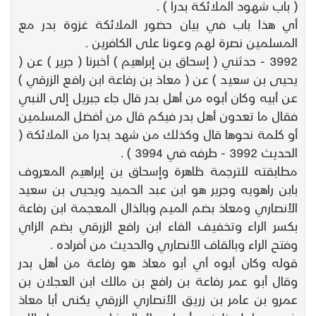
( باب شهود الملائكة بدرا ) .
أي هذا باب في بيان حضور الملائكة غزوة بدر مع
المسلمين نصرة لهم وعونا على الكافرين .
3992 - حدثني ( إسحاق بن إبراهيم ) أخبرنا ( جرير ) عن (
يحيى بن سعيد ) عن ( معاذ بن رفاعة ابن رافع الزرقي )
عن أبيه وكان أبوه من أهل بدر قال جاء جبريل إلى النبي
فقال ما تعدون أهل بدر فيكم قال من أفضل المسلمين
أو كلمة نحوها قال وكذلك من شهد بدرا من الملائكة (
الحديث 3992 - طرفه في 3994 ) .
مطابقته للترجمة ظاهرة وإسحاق بن إبراهيم المعروف
بابن راهويه وجرير هو ابن عبد الحميد ويحيى بن سعيد
الأنصاري ومعاذ بضم الميم وبالذال المعجمة ابن رفاعة
بكسر الراء وتخفيف الفاء ابن رافع الزرقي بضم الزاي
وفتح الراء وبالقاف الأنصاري والحديث من أفراده .
قوله وكان أبوه أي أبو معاذ هو رفاعة من أهل بدر
وقال أبو عمر رفاعة بن رافع بن مالك ابن العجلان بن
عمرو بن عامر بن زريق الأنصاري الزرقي يكنى أبا معاذ