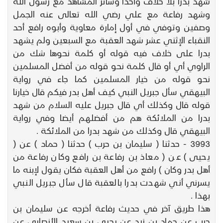
شهد بدرا بلا خلاف وأحدا وسائر المشاهد مع رسول الله
وشهد رفاعة مع علي رضي الله تعالى عنه الجمل
وصفين وتوفي في أول إمارة معاوية وأبوه رافع أحد
النقباء الإثني عشر شهد العقبة مع السبعين ولم يشهد
بدرا على خلاف فيه قوله أو كلمة نحوها شك من
الراوي أي أو قال كلمة نحو قوله من أفضل المسلمين
نحو قوله من خيار المسلمين كما جاء في رواية
البيهقي سأل جبريل النبي كيف أهل بدر فيكم قال خيارنا
قوله قال وكذلك أي قال جبريل عليه السلام من شهد
بدرا من الملائكة هم من أفضلهم أيضا وفي رواية
البيهقي قال وكذلك من شهد بدرا من الملائكة .
3993 - حدثنا ( سليمان بن حرب ) حدثنا ( حماد ) عن (
يحيى ) عن ( معاذ بن رفاعة بن رافع وكان رفاعة من
أهل بدر وكان ) رافع من أهل العقبة فكان يقول لإبنه ما
يسرني أني شهدت بدرا بالعقبة قال سأل جبريل النبي
بهذا .
هذا طريق آخر في حديث رفاعة أخرجه عن سليمان بن
حرب عن حماد بن زيد عن يحيى بن سعيد الأنصاري عن