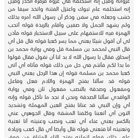
غزواته وقيل إنه استخلفه في غزوة قرقرة الكدر وقيل
إنه استخلفه عام تبوك واعتزل الفتنة واتخذ سيفا من
خشب وجعله في سفن وذكر أن رسول الله أمره بذلك
ولم يشهد الجمل ولا صفين وأقام بالربذة قوله أتحب
الهمزة فيه للاستفهام على سبيل الاستخبار قوله فأذن
لي أن أقول شيئا يعني مما يسر كعبا قوله قال قل أي
قال النبي لمحمد بن مسلمة قل وفي رواية محمد بن
إسحاق فقال يا رسول الله لا بد لنا أن نقول فقال قولوا
ما بدا لكم فأنتم في حل من ذلك قوله فأتاه أي أتى
كعبا محمد بن مسلمة قوله إن هذا الرجل يعني النبي
قوله قد سألنا بفتح الهمزة واللام فعل وفاعل
ومفعول وصدقة بالنصب مفعول ثان وفي رواية
الواقدي سألنا الصدقة ونحن لا نجد ما نأكل قوله وإنه
أي وإن النبي قد عنانا بفتح العين المهملة وتشديد
النون أي أتعبنا وكلفنا المشقة وقال الجوهري عني
بالكسر يعني عناء أي تعب ونصب وعنيته أنا تعنية
وتعنيته أنا فتعنى قوله قال وأيضا أي قال كعب وزيادة
على ذلك قوله لتملنه بفتح التاء المثناة من فوق