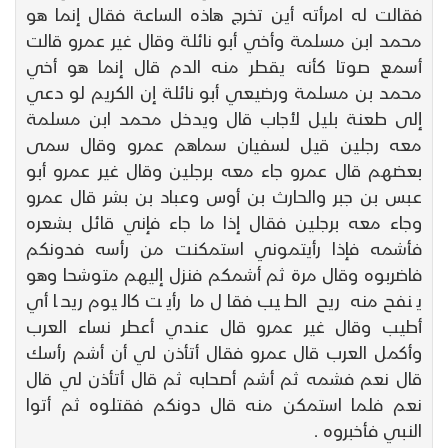
فقالت له امرأته أين تخرج هاذه الساعة فقال إنما هو
محمد ابن مسلمة وأخي أبو نائلة وقال غير عمرو قالت
أسمع صوتا كأنه يقطر منه الدم قال إنما هو أخي
محمد بن مسلمة ورضيعي أبو نائلة إن الكريم لو دعي
إلى طعنة بليل لأجاب قال ويدخل محمد ابن مسلمة
معه رجلين قيل لسفيان سماهم عمرو وقال سمى
بعضهم قال عمرو جاء معه برجلين وقال غير عمرو أبو
عبس بن جبر والحارث بن أوس وعباد بن بشر قال عمرو
وجاء معه برجلين فقال إذا ما جاء فإني قائل بشعره
فأشمه فإذا رأيتموني استمكنت من رأسه فدونكم
فاضربوه وقال مرة ثم أشمكم فنزل إليهم متوشحا وهو
ينفح منه ريح الطيب فقال ما رأيت كاليوم ريحا أي
أطيب وقال غير عمرو قال عندي أعطر نساء العرب
وأكمل العرب قال عمرو فقال أتأذن لي أن أشم رأسك
قال نعم فشمه ثم أشم أصحابه ثم قال أتأذن لي قال
نعم فلما استمكن منه قال دونكم فقتلوه ثم أتوا
النبي فأخبروه .