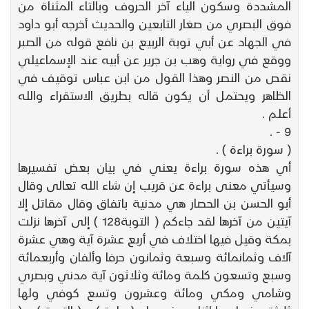
المشددة وسكون الياء آخر الحروف وبالتاء المثناة من
فوق البصري من صغار التابعين والحديث أخرجه أبو داود
في الجهاد عن أبي توبة الربيع بن نافع قوله من الصبر
ووقع في رواية وهب بن جرير عن أبيه عند الإسماعيلي
نقص من النصر وهذا القول من ابن عباس توقيف في
الظاهر ويحتمل أن يكون قاله بطريق الاستقراء والله
أعلم .
9 - .
( سورة براءة ) .
أي هذه سورة براءة يعني في بيان بعض تفسيرها
وسيأتي معنى براءة عن قريب إن شاء الله تعالى وقال
أبو الحسن بن الحصار هي مدنية باتفاق وقال مقاتل إلا
آيتين من آخرها لقد جاءكم ( التوبة128 ) إلى آخرها نزلت
بمكة وقيل فيها اختلاف في أربع عشرة آية وهي عشرة
آلاف وثمانمائة وسبعة وثمانون حرفا وألفان وأربعمائة
وسبع وتسعون كلمة ومائة وثلاثون آية مدني وبصري
وشامي ومكي ومائة وعشرون وتسع كوفي ولها