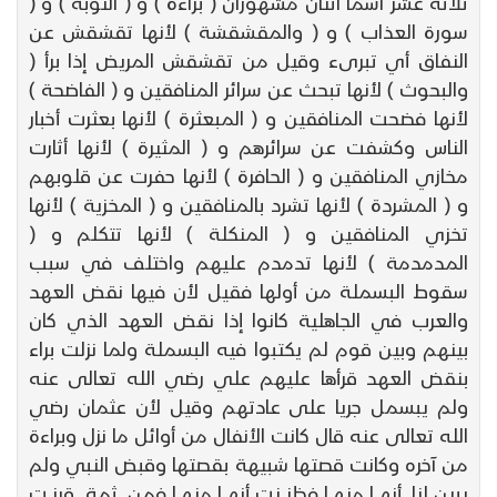
ثلاثة عشر اسما اثنان مشهوران ( براءة ) و ( التوبة ) و (
سورة العذاب ) و ( والمقشقشة ) لأنها تقشقش عن
النفاق أي تبرىء وقيل من تقشقش المريض إذا برأ (
والبحوث ) لأنها تبحث عن سرائر المنافقين و ( الفاضحة )
لأنها فضحت المنافقين و ( المبعثرة ) لأنها بعثرت أخبار
الناس وكشفت عن سرائرهم و ( المثيرة ) لأنها أثارت
مخازي المنافقين و ( الحافرة ) لأنها حفرت عن قلوبهم
و ( المشردة ) لأنها تشرد بالمنافقين و ( المخزية ) لأنها
تخزي المنافقين و ( المنكلة ) لأنها تتكلم و (
المدمدمة ) لأنها تدمدم عليهم واختلف في سبب
سقوط البسملة من أولها فقيل لأن فيها نقض العهد
والعرب في الجاهلية كانوا إذا نقض العهد الذي كان
بينهم وبين قوم لم يكتبوا فيه البسملة ولما نزلت براء
بنقض العهد قرأها عليهم علي رضي الله تعالى عنه
ولم يبسمل جريا على عادتهم وقيل لأن عثمان رضي
الله تعالى عنه قال كانت الأنفال من أوائل ما نزل وبراءة
من آخره وكانت قصتها شبيهة بقصتها وقبض النبي ولم
يبين لنا أنها منها فظننت أنها منها فمن ثمة قرنت