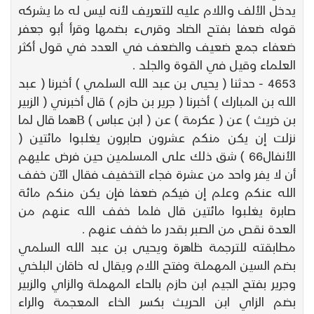
يدخل الألف واللام عليه للتعريف لأنه ليس له ما يشركه
قوله ضعفا بفتح الضاد وقرىء بضمها وقرأ أبو جعفر
ضعفاء جمع ضعيف والضعف في العدد في قول أكثر
العلماء وقيل في القوة والجلد .
4653 - حدثنا ( يحيى بن عبد الله السلمي ) أخبرنا ( عبد
الله بن المبارك ) أخبرنا ( جرير بن حازم ) قال أخبرني ( الزبير
بن خريث ) عن ( عكرمة ) عن ( ابن عباس ) Bهما قال لما
نزلت إن يكن منكم عشرون صابرون يغلبوا مائتين (
الأنفال66 ) شق ذلك على المسلمين حين فرض عليهم
أن لا يفر واحد من عشرة فجاء التخفيف فقال الآن خفف
الله عنكم وعلم إن فيكم ضعفا فإن يكن منكم مائة
صابرة يغلبوا مائتين قال فلما خفف الله عنهم من
العدة نقص من الصبر بقدر ما خفف عنهم .
مطابقته للترجمة ظاهرة ويحيى بن عبد الله السلمي
بضم السين المهملة وفتح اللام ويقال له خاقان البلخي
وجرير بفتح الجيم ابن حازم بالحاء المهملة والزاي والزبير
بضم الزاي ابن الحريث بكسر الخاء المعجمة والراء