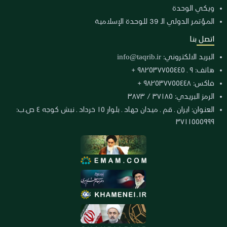
ويكي الوحدة
المؤتمر الدولي الـ 39 للوحدة الإسلامية
اتصل بنا
البريد الالكتروني:
info@taqrib.ir
هاتف: ٩ ـ ٩٨٢٥٣٧٧٥٥٤٤٥ +
فاكس: ٩٨٢٥٣٧٧٥٥٤٤٨ +
الرمز البريدي: ٣٧١٨٥ / ٣٨٧٣
العنوان: ايران ـ قم ـ ميدان جهاد ـ بلوار ١٥ خرداد ـ نبش كوجه ٤ ص.ب:
٣٧١١٥٥٥٩٩٩