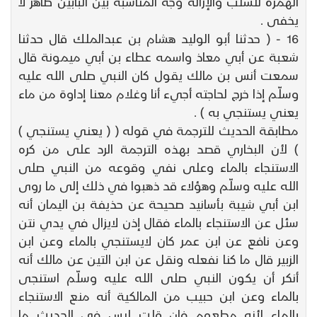
الهمزة للسلب والإزالة وجه المناسبة بين البابين ظاهر لا
يخفى .
16 - ( حدثنا أبو الوليد هشام بن عبدالملك قال حدثنا
شعبة عن أبي معاذ واسمه عطاء بن أبي ميمونة قال
سمعت أنس بن مالك يقول كان النبي صلى الله عليه
وسلّم إذا خرج لحاجته أجيء أنا وغلام معنا إداوة من ماء
يعني يستنجي به ) .
مطابقة الحديث للترجمة في قوله ( ( يعني يستنجي )
) لأن البخاري قصد بهذه الترجمة الرد على من كره
الاستنجاء بالماء وعلى نفي وقوعه من النبي صلى
الله عليه وسلّم وهؤلاء قد ذهبوا في ذلك إلى ما روى
ابن أبي شيبة بأسانيد صحيحة عن حذيفة بن اليمان أنه
سئل عن الاستنجاء بالماء فقال إذن لايزال في يدي نتن
وعن نافع عن ابن عمر كان لايستنجي بالماء وعن ابن
الزبير قال ما كنا نفعله ونقل عن ابن التين عن مالك أنه
أنكر أن يكون النبي صلى الله عليه وسلّم استنجى
بالماء وعن ابن حبيب من المالكية أنه منع الاستنجاء
بالماء لأنه مطعوم فإن قلت ليس في الحديث ما