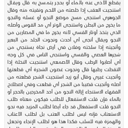
يقطع الأذى عنه بالماء أو بحجر يتمسح به قال ويقال
استنجيت العقب إذا خلصته من اللحم ونقيته منه وقال
الجوهري استنجى مسح موضع النجو أو غسله والنجو
ما يخرج من البطن واستنجى الوتر أي مد القوس وأصله
الذي يتخذ أوتار القسي لأنه يخرج ما في المصارين من
النجو ويقال أنجى أي أحدث ونجوت الجلد من البعير
وأنجيته إذا سلخته وفلان في أرض نجاة يستنجي من
شجرها العصي والقسي واستنجى الناس في كل وجه
أي أصابوا الرطب وقال الأصمعي استنجيت النخلة إذا
التقطت رطبها قال ونجوت غصون الشجرة أي قطعتها
وأنجيت غيري وقال أبو زيد استنجيت الشجر قطعته من
أصله وأنجيت قضيبا من الشجر أي قطعت وفي اصطلاح
الفقهاء الاستنجاء إزالة النجو من أحد المخرجين بالحجر أو
بالماء فإن قلت الاستفعال للطلب فيكون معناه طلب
النجو قلت الاستفعال قد جاء أيضا لطلب المزيد فيه نحو
الاستعتاب فإنه ليس لطلب العتب بل لطلب الأعتاب
والهمزة فيه للسلب فكذا هذا هو لطلب الإنجاء وتجعل