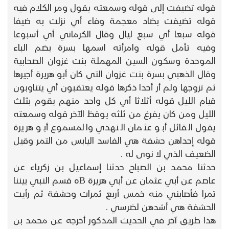
قوله تضيفت إلى قوله وسمعته يقول ومر الكلام فيه
قوله تضيفت بضاد معجمة وفاء أي نزلت به ضيفا
قوله سبعا أي سبع ليال وقال الكرماني أي أسبوعا
وفيه تأمل قوله وامرأته اسمها بسرة بضم الباء
الموحدة وسكون السين المهملة بنت غزوان الصحابية
وقال الذهبي بسرة بنت غزوان التي كان أبو هريرة أجيرها
ثم تزوجها ولم أر أحدا ذكرها قوله يعتقبون أي يتناوبون
قيام الليل قوله أثلاثا أي كل واحد منهم يقوم بثلث
الليل ومن كان يفرغ من ثلثه يوقظ الآخر قوله وسمعته
يقول القائل أبو عثمان النهدي والمسموع أبو هريرة
قوله إحداهن حشفة هي الفاسد اليابس من التمر وقيل
الضعيف الذي لا نوى له .
حدثنا محمد بن الصباح حدثنا إسماعيل بن زكرياء عن
عاصم عن أبي عثمان عن أبي هريرة Bه قسم النبي بيننا
تمرا فأصابني منه خمس أربع ثمرات وحشفة ثم رأيت
الحشفة هي أشدهن لضرسي .
هذا طريق آخر في الحديث المذكور أخرجه عن محمد بن