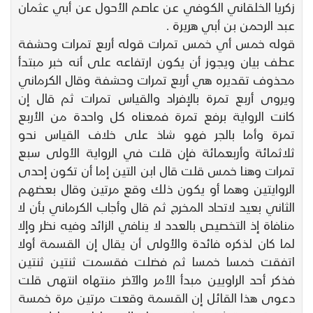
زكريا الخلقاني الكوفي عن عاصم الأحول عن أبي عثمان
عبد الرحمن بن أبي هريرة .
قوله خمس أي خمس تمرات قوله أربع تمرات وحشفة
عطف بيان ويجوز أن يكون ارتفاعه على أنه خبر مبتدأ
محذوف تقديره هي أربع تمرات وحشفة وقال الكرماني
ويروى أربع تمرة بالإفراد والقياس تمرات ثم قال إن
كانت الرواية برفع تمرة فمعناه كل واحدة من الأربع
تمرة وأما بالجر فهو شاذ على خلاف القياس نحو
ثلاثمائة وأربعمائة فإن قلت في الرواية الأولى سبع
تمرات وهنا خمس قلت قال ابن التين إما أن تكون إحدى
الروايتين وهما أو يكون ذلك وقع مرتين وقال بعضهم
الثاني بعيد لاتحاد المخرج ثم قال وأجاب الكرماني بأن لا
منافاة إذ التخصيص بالعدد لا ينافي الزائد وفيه نظر وإلا
لما كان لذكره فائدة والأولى أن يقال إن القسمة أولا
اتفقت خمسا خمسا ثم فضلت فقسمت ثنتين ثنتين
فذكر أحد الراويين مبدأ الأمر والآخر منتهاه انتهى قلت
دعوى هذا القائل إن القسمة وقعت مرتين مرة خمسة