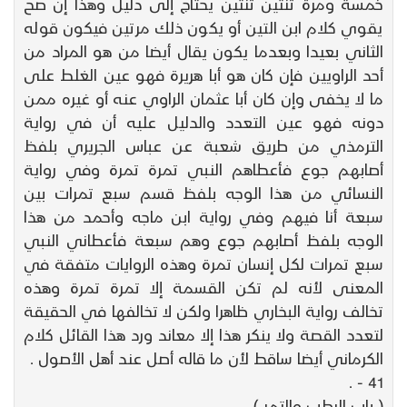
خمسة ومرة ثنتين ثنتين يحتاج إلى دليل وهذا إن صح
يقوي كلام ابن التين أو يكون ذلك مرتين فيكون قوله
الثاني بعيدا وبعدما يكون يقال أيضا من هو المراد من
أحد الراويين فإن كان هو أبا هريرة فهو عين الغلط على
ما لا يخفى وإن كان أبا عثمان الراوي عنه أو غيره ممن
دونه فهو عين التعدد والدليل عليه أن في رواية
الترمذي من طريق شعبة عن عباس الجريري بلفظ
أصابهم جوع فأعطاهم النبي تمرة تمرة وفي رواية
النسائي من هذا الوجه بلفظ قسم سبع تمرات بين
سبعة أنا فيهم وفي رواية ابن ماجه وأحمد من هذا
الوجه بلفظ أصابهم جوع وهم سبعة فأعطاني النبي
سبع تمرات لكل إنسان تمرة وهذه الروايات متفقة في
المعنى لأنه لم تكن القسمة إلا تمرة تمرة وهذه
تخالف رواية البخاري ظاهرا ولكن لا تخالفها في الحقيقة
لتعدد القصة ولا ينكر هذا إلا معاند ورد هذا القائل كلام
الكرماني أيضا ساقط لأن ما قاله أصل عند أهل الأصول .
41 - .
( باب الرطب والتمر ) .