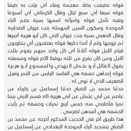
قوله تضيفت بضاد معجمة وفاء أي نزلت به ضيفا
قوله سبعا أي سبع ليال وقال الكرماني أي أسبوعا
وفيه تأمل قوله وامرأته اسمها بسرة بضم الباء
الموحدة وسكون السين المهملة بنت غزوان الصحابية
وقال الذهبي بسرة بنت غزوان التي كان أبو هريرة أجيرها
ثم تزوجها ولم أر أحدا ذكرها قوله يعتقبون أي يتناوبون
قيام الليل قوله أثلاثا أي كل واحد منهم يقوم بثلث
الليل ومن كان يفرغ من ثلثه يوقظ الآخر قوله وسمعته
يقول القائل أبو عثمان النهدي والمسموع أبو هريرة
قوله إحداهن حشفة هي الفاسد اليابس من التمر وقيل
الضعيف الذي لا نوى له .
حدثنا محمد بن الصباح حدثنا إسماعيل بن زكرياء عن
عاصم عن أبي عثمان عن أبي هريرة Bه قسم النبي بيننا
تمرا فأصابني منه خمس أربع ثمرات وحشفة ثم رأيت
الحشفة هي أشدهن لضرسي .
هذا طريق آخر في الحديث المذكور أخرجه عن محمد بن
الصباح بتشديد الباء الموحدة البغدادي عن إسماعيل بن