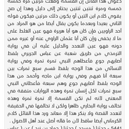
دعوى هذا القائل إن القسمة وقعت مرتين مرة خمسة
خمسة ومرة ثنتين ثنتين يحتاج إلى دليل وهذا إن صح
يقوي كلام ابن التين أو يكون ذلك مرتين فيكون قوله
الثاني بعيدا وبعدما يكون يقال أيضا من هو المراد من
أحد الراويين فإن كان هو أبا هريرة فهو عين الغلط على
ما لا يخفى وإن كان أبا عثمان الراوي عنه أو غيره ممن
دونه فهو عين التعدد والدليل عليه أن في رواية
الترمذي من طريق شعبة عن عباس الجريري بلفظ
أصابهم جوع فأعطاهم النبي تمرة تمرة وفي رواية
النسائي من هذا الوجه بلفظ قسم سبع تمرات بين
سبعة أنا فيهم وفي رواية ابن ماجه وأحمد من هذا
الوجه بلفظ أصابهم جوع وهم سبعة فأعطاني النبي
سبع تمرات لكل إنسان تمرة وهذه الروايات متفقة في
المعنى لأنه لم تكن القسمة إلا تمرة تمرة وهذه
تخالف رواية البخاري ظاهرا ولكن لا تخالفها في الحقيقة
لتعدد القصة ولا ينكر هذا إلا معاند ورد هذا القائل كلام
الكرماني أيضا ساقط لأن ما قاله أصل عند أهل الأصول .
5441 - حدثنا ( مسدد ) حدثنا ( حماد بن زيد ) عن ( عباس