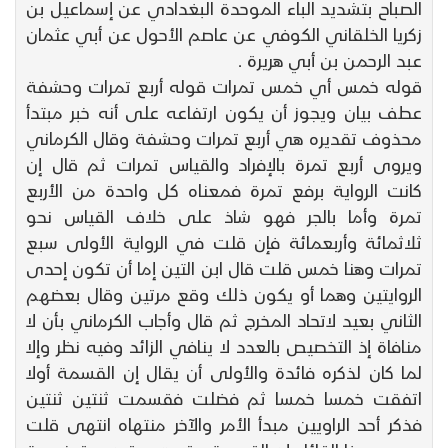
الصباح بتشديد الباء الموحدة البغدادي عن إسماعيل بن
زكريا الخلقاني الكوفي عن عاصم الأحول عن أبي عثمان
عبد الرحمن بن أبي هريرة .
قوله خمس أي خمس تمرات قوله أربع تمرات وحشفة
عطف بيان ويجوز أن يكون ارتفاعه على أنه خبر مبتدأ
محذوف تقديره هي أربع تمرات وحشفة وقال الكرماني
ويروى أربع تمرة بالإفراد والقياس تمرات ثم قال إن
كانت الرواية برفع تمرة فمعناه كل واحدة من الأربع
تمرة وأما بالجر فهو شاذ على خلاف القياس نحو
ثلاثمائة وأربعمائة فإن قلت في الرواية الأولى سبع
تمرات وهنا خمس قلت قال ابن التين إما أن تكون إحدى
الروايتين وهما أو يكون ذلك وقع مرتين وقال بعضهم
الثاني بعيد لاتحاد المخرج ثم قال وأجاب الكرماني بأن لا
منافاة إذ التخصيص بالعدد لا ينافي الزائد وفيه نظر وإلا
لما كان لذكره فائدة والأولى أن يقال إن القسمة أولا
اتفقت خمسا خمسا ثم فضلت فقسمت ثنتين ثنتين
فذكر أحد الراويين مبدأ الأمر والآخر منتهاه انتهى قلت