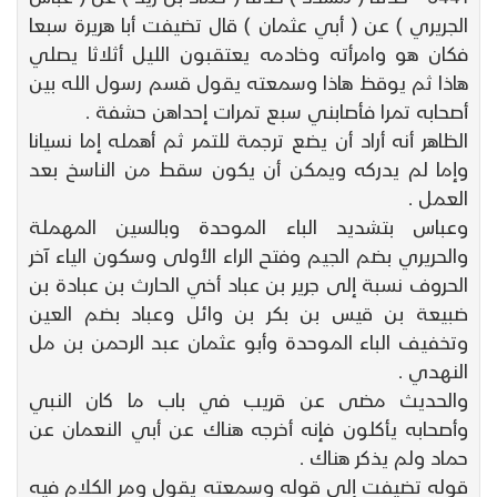
الجريري ) عن ( أبي عثمان ) قال تضيفت أبا هريرة سبعا
فكان هو وامرأته وخادمه يعتقبون الليل أثلاثا يصلي
هاذا ثم يوقظ هاذا وسمعته يقول قسم رسول الله بين
أصحابه تمرا فأصابني سبع تمرات إحداهن حشفة .
الظاهر أنه أراد أن يضع ترجمة للتمر ثم أهمله إما نسيانا
وإما لم يدركه ويمكن أن يكون سقط من الناسخ بعد
العمل .
وعباس بتشديد الباء الموحدة وبالسين المهملة
والحريري بضم الجيم وفتح الراء الأولى وسكون الياء آخر
الحروف نسبة إلى جرير بن عباد أخي الحارث بن عبادة بن
ضبيعة بن قيس بن بكر بن وائل وعباد بضم العين
وتخفيف الباء الموحدة وأبو عثمان عبد الرحمن بن مل
النهدي .
والحديث مضى عن قريب في باب ما كان النبي
وأصحابه يأكلون فإنه أخرجه هناك عن أبي النعمان عن
حماد ولم يذكر هناك .
قوله تضيفت إلى قوله وسمعته يقول ومر الكلام فيه