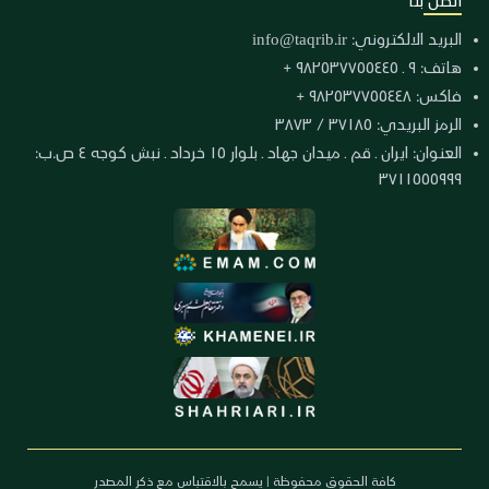
اتصل بنا
البريد الالكتروني:
info@taqrib.ir
هاتف: ٩ ـ ٩٨٢٥٣٧٧٥٥٤٤٥ +
فاكس: ٩٨٢٥٣٧٧٥٥٤٤٨ +
الرمز البريدي: ٣٧١٨٥ / ٣٨٧٣
العنوان: ايران ـ قم ـ ميدان جهاد ـ بلوار ١٥ خرداد ـ نبش كوجه ٤ ص.ب:
٣٧١١٥٥٥٩٩٩
كافة الحقوق محفوظة | يسمح بالاقتباس مع ذكر المصدر