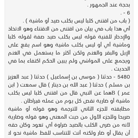
بحجة عند الجمهور .
6 - .
( باب من اقتنى كلبا ليس بكلب صيد أو ماشية ) .
أي هذا باب في بيان من اقتنى من الاقتناء وهو الاتخاذ
والإدخار للقنية قوله ليس بكلب صيد صفة لقوله كلبا
وماشية أي أو ليس بكلب ماشية وهو اسم يقع على
الإبل والبقر والغنم ولكن أكثر ما يستعمل في الغنم
ويجمع على المواشي ولم يبين الحكم اكتفاء بما في
الحديث .
5480 - حدثنا ( موسى بن إسماعيل ) حدثنا ( عبد العزيز
بن مسلم ) حدثنا ( عبد الله بن دينار ) قال سمعت ( ابن
عمر ) Bهما عن النبي قال من اقتنى كلبا ليس بكلب
ماشية أو ضارية نقص كل يوم من عمله قيراطان .
مطابقته للجزء الثاني للترجمة وهو قوله أو ماشية
صريحا وللجزء الأول من حيث المعنى وهو قوله وضارية
لأنه من ضرى الكلب بالصيد ضراوة أي تعود وكان حقه
أن يقال أو ضار ولكنه أنث للتناسب للفظ ماشية نحو لا