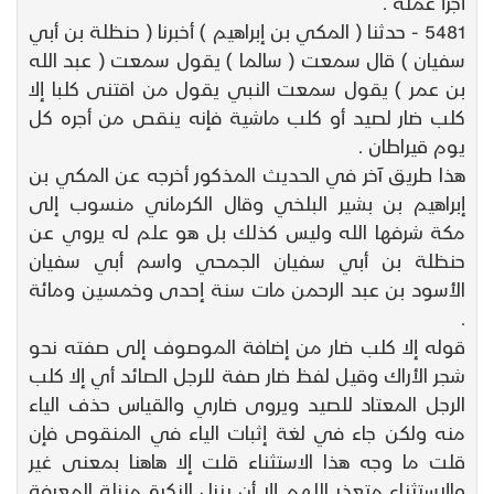
أجزأ عمله .
5481 - حدثنا ( المكي بن إبراهيم ) أخبرنا ( حنظلة بن أبي
سفيان ) قال سمعت ( سالما ) يقول سمعت ( عبد الله
بن عمر ) يقول سمعت النبي يقول من اقتنى كلبا إلا
كلب ضار لصيد أو كلب ماشية فإنه ينقص من أجره كل
يوم قيراطان .
هذا طريق آخر في الحديث المذكور أخرجه عن المكي بن
إبراهيم بن بشير البلخي وقال الكرماني منسوب إلى
مكة شرفها الله وليس كذلك بل هو علم له يروي عن
حنظلة بن أبي سفيان الجمحي واسم أبي سفيان
الأسود بن عبد الرحمن مات سنة إحدى وخمسين ومائة
.
قوله إلا كلب ضار من إضافة الموصوف إلى صفته نحو
شجر الأراك وقيل لفظ ضار صفة للرجل الصائد أي إلا كلب
الرجل المعتاد للصيد ويروى ضاري والقياس حذف الياء
منه ولكن جاء في لغة إثبات الياء في المنقوص فإن
قلت ما وجه هذا الاستثناء قلت إلا هاهنا بمعنى غير
والاستثناء متعذر اللهم إلا أن ينزل النكرة منزلة المعرفة