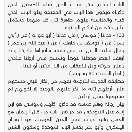
الباب السابق ذكر عقيب الذي قبله للمعنى الذي
ذكرناه فيكون هذا الباب في الحقيقة يتلو الباب الذي
قبله والمناسبة بينهما ظاهرة لأن كلا منهما مشتمل
على حكم من أحكام الوضوء .
163 - حدثنا ( موسى ) قال حدثنا ( أبو عوانة ) عن ( أبي
بشر ) عن ( يوسف بن ماهك ) عن ( عبد الله بن عمر )
وقال تخلف النبي عنا في سفرة سافرناها فادركنا وقد
أرهقنا العصر فجعلنا نتوضأ ونمسح على أرجلنا فنادي
بأعلى صوته ويل للأعقاب من النار مرتين أو ثلاثا .
( انظر الحديث 60 وطرفه ) .
مطابقة الحديث للترجمة تفهم من إنكار النبي مسحهم
على أرجلهم لأنه ما أنكر عليهم بالوعيد إلا لكونهم لم
يستوفوا غسل الرجلين .
بيان رجاله وهم خمسة قد ذكروا كلهم وموسى هو ابن
إسماعيل التبوذكي قد مر في باب من قال الإيمان هو
العمل وأبو عوانة بفتح العين المهملة هو الوضاح
اليشكري وأبو بشر بكسر الباء الموحدة وسكون الشين