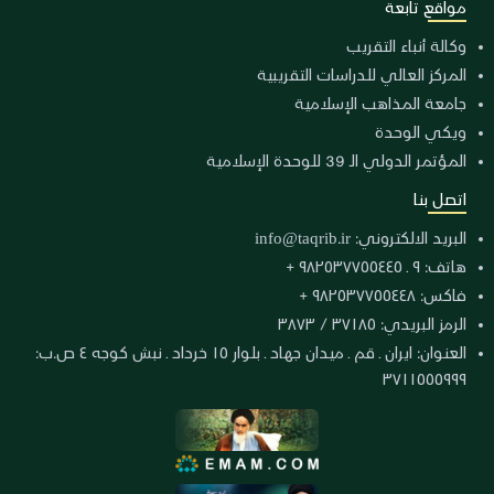
مواقع تابعة
وكالة أنباء التقريب
المركز العالي للدراسات التقريبية
جامعة المذاهب الإسلامية
ويكي الوحدة
المؤتمر الدولي الـ 39 للوحدة الإسلامية
اتصل بنا
البريد الالكتروني:
info@taqrib.ir
هاتف: ٩ ـ ٩٨٢٥٣٧٧٥٥٤٤٥ +
فاكس: ٩٨٢٥٣٧٧٥٥٤٤٨ +
الرمز البريدي: ٣٧١٨٥ / ٣٨٧٣
العنوان: ايران ـ قم ـ ميدان جهاد ـ بلوار ١٥ خرداد ـ نبش كوجه ٤ ص.ب:
٣٧١١٥٥٥٩٩٩