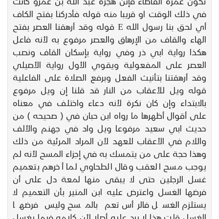
تكون عمرة القاضاء فإنن هجرة عبد الله بن عمرو كانت
في ذلك الوقت او قريبا منه قوله فأدركنا بفتح الكاف
أي لحق بنا رسول الله E قوله وقد أرهقنا العصر بفتح
الهاء والقاف من الإرهاق والعصر مرفوع به لأنه فاعل
هكذا رواية ابي ذر وفي رواية بإسكان القاف ونصب
العصر على المفعولية ويقوي الأول رواية الأصيلي
وقد أرهقتنا بتأنيث الفعل وبرفع الصلاة على الفاعلية
قوله ويل للأعقاب من النار قد قلنا إن ويل مرفوع
بالابتداء وإن كان نكرة لأنه دعاء واختلف في معناه
على أقوال أظهرها ما رواه ابن حبان في ( صحيحه ) من
حديث ابي سعيد مرفوعا ويل واد في جهنم والألف
واللام في الأعقاب للعهد لأن المراد المرئية من ذلك
وهذا حجة على من يتمسك به في إجزاء المسح لأنه لم
يوجب مسح العقب وقال الطحاوي لما أخرهم بتعميم
غسل الرجلين حتى لا يبقى منها لمعة دل على أن
فرضها الغسل واعترض عليه ابن المنير بأن التعميم لا
يستلزم الغسل فالرأس تعم بالمسح وليس فرضها
الغسل قلت هذا لا يرد عليه أصلا لأن كلامه فيما يغسل