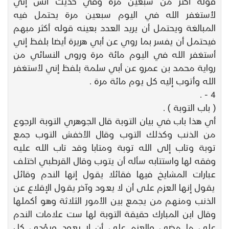
قوله أكثر من سبعين مرة وفي حديث أنس إني
لأستغفر الله في اليوم سبعين مرة يحتمل فيه
المبالغة ويحتمل أن يريد العدد بعينه قوله أكثر مبهم
فيحتمل أن يفسر بما روي عن أبي هريرة أيضا بلفظ إني
أستغفر الله في اليوم مائة مرة وروى النسائي من
رواية محمد بن عمرو عن أبي سلمة بلفظ إني لأستغفر
الله وأتوب إليه كل يوم مائة مرة .
4 - .
( باب التوبة ) .
أي هذا باب في بيان التوبة قال الجوهري التوبة الرجوع
من الذنب وكذلك التوب وقال الأخفش التوب جمع
توبة وتاب إلى الله توبة ومتابا وقد تاب الله عليه
وفقه لها واستتابه سأله أن يتوب وقال القرطبي اختلف
عبارات المشايخ فيها فقائلا يقول إنها الندم وقائل
يقول إنها العزم على أن لا يعود وآخر يقول الإقلاع عن
الذنب ومنهم من يجمع بين الأمور الثلاثة وهو أكملها
وقال ابن المبارك حقيقة التوبة لها ست علامات الندم
على ما مضى والعزم على أن لا يعود ويؤدي كل