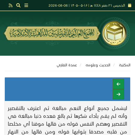
الخميس ٢١ صفر ١٤٤٨ هـ | ۱۶-۰۵-۱۴۰۵ | 06-08-2026
المكتبة
الحديث وعلومه
عمدة القاري
ليشمل جميع أنواع النعم مبالغة ثم اعترف بالتقصير
وأنه لم يقم بأداء شكرها ثم بالغ فعده ذنبا مبالغة في
التقصير وهضم النفس قوله من قالها موقنا أي مخلصا
من قلبه مصدقا بثوابها قوله ومن قالها من النهار