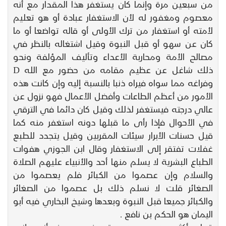
من سبعين مرة وإنما كان يستغفر هذا المقدار مع أنه
معصوم ومغفور له لأن الاستغفار عبادة أو هو تعليم
لأمته أو استغفار من ترك الأولى أو قاله تواضعا أو ما
كان عن سهو أو قبل النبوة وقيل اشتغاله بالنظر في
مصالح الأمة ومحاربة الأعداء وتأليف المؤلفة ونحو
ذلك شاغل عن عظيم مقامه من حضور مع الله D
وفراغه مما سواه فيراه ذنبا بالنسبة إليه وإن كانت هذه
الأمور من أعظم الطاعات وأفضل الأعمال فهو نزول عن
عالي درجته فيستغفر لذلك وقيل كان دائما في الترقي
في الأحوال فإذا رأى ما قبلها دونه استغفر منه كما
قيل حسنات الأبرار سيئات المقربين وقيل يتجدد للطبع
غفلات تفتقر إلى الاستغفار وقال ابن الجوزي هفوات
الطباع البشرية لا يسلم منها أحد والأنبياء عليهم الصلاة
والسلام وإن عصموا من الكبائر فلم يعصموا من
الصغائر قلت لا نسلم ذلك بل عصموا من الصغائر
والكبائر جميعا قبل النبوة وبعدها وشيخ البخاري فيه أبو
اليمان هو الحكم بن نافع .