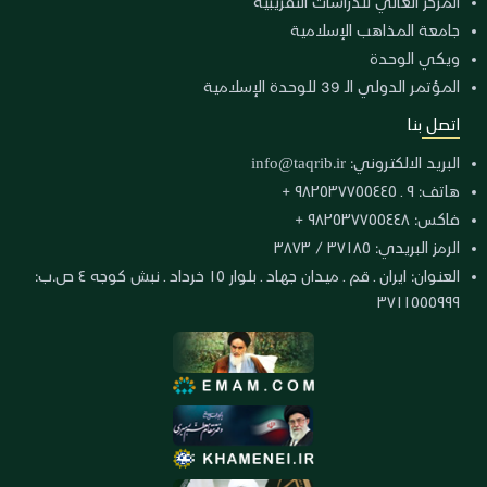
المركز العالي للدراسات التقريبية
جامعة المذاهب الإسلامية
ويكي الوحدة
المؤتمر الدولي الـ 39 للوحدة الإسلامية
اتصل بنا
البريد الالكتروني:
info@taqrib.ir
هاتف: ٩ ـ ٩٨٢٥٣٧٧٥٥٤٤٥ +
فاكس: ٩٨٢٥٣٧٧٥٥٤٤٨ +
الرمز البريدي: ٣٧١٨٥ / ٣٨٧٣
العنوان: ايران ـ قم ـ ميدان جهاد ـ بلوار ١٥ خرداد ـ نبش كوجه ٤ ص.ب:
٣٧١١٥٥٥٩٩٩