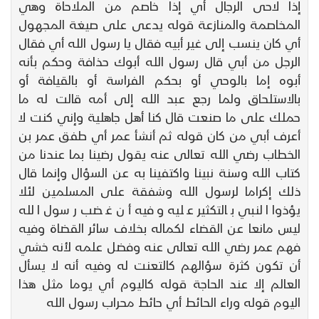
إذا لاحى الرجال أي إذا خاصم من الملاحاة وهي
المخاصمة والمنازعة قوله يدعى على صيغة المجهول
أي كان ينسب إلى غير أبيه فقال يا رسول الله أي فقال
الرجل من أبي قال رسول الله أبوك حذافة وحكم بأنه
أبوه إما بالوحي أو بحكم الفراسة أو بالقيافة أو
بالاستلحاق ولما رجع عبد الله إلى أمه قالت له ما
حملك على ما صنعت قال كنا أهل جاهلية وإني كنت لا
أعرف أبي من كان قوله ثم أنشأ عمر أي طفق عمر بن
الخطاب رضي الله تعالى عنه يقول رضينا بما عندنا من
كتاب الله وسنة نبينا واكتفينا به عن السؤال وإنما قال
ذلك إكراما لرسول الله وشفقة على المسلمين لئلا
يؤذوا النبي بالتكثير عليه وفيه أن غضب رسول الله
ليس مانعا عن القضاء لكماله بخلاف سائر القضاة وفيه
فهم عمر رضي الله تعالى عنه وفضل علمه لأنه خشي
أن تكون كثرة سؤالهم كالتعنت له وفيه أنه لا يسأل
العالم إلا عند الحاجة قوله كاليوم أي يوما مثل هذا
اليوم قوله وراء الحائط أي حائط محراب رسول الله