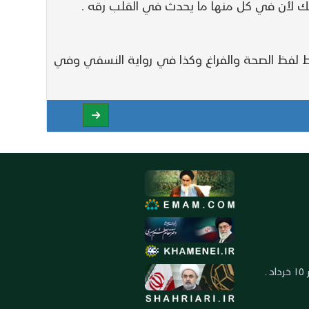
ك لأن في كل منها ما يحدث في القلب رقه .
 لفظ الصحة والفراغ وكذا في رواية النسفي وفي
العنوان: ايران ـ قم ـ ميدان جهاد ـ بلوار ١٥ خرداد ـ