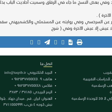
وفي بعض النسخ ما جاء في الرقاق وسميت أحاديث الباب بذل
آخرة ) .
بي ذر عن السرخسي وفي روايته عن المستملي والكشميهني سقط
ا عيش إلا عيش الآخرة وفي ( شرح
اتصل بنا
لتقريب
البريد الالكتروني:
info@taqrib.ir
 للدراسات التقريبية
هاتف: ٩ ـ ٩٨٢٥٣٧٧٥٥٤٤٥ +
هب الإسلامية
فاكس: ٩٨٢٥٣٧٧٥٥٤٤٨ +
ة
الرمز البريدي: ٣٧١٨٥ / ٣٨٧٣
دة الإسلامية
نبش كوجه ٤ ص.ب: ٣٧١١٥٥٥٩٩٩