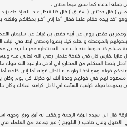
ر من جملة الدعاء كما سبق فيما مضى .
الأعمش ) قال حدثني ( شقيق ) قال كنا ننتظر عبد الله إذ جاء يزي
هو آخذ بيده فقام علينا فقال أما إني أخبر بمكانكم ولاكنه ي
خره وعمر بن حفص يروي عن أبيه حفص بن غياث عن سليمان ال
ولهم بالموعظة والعلم كيلا ينفروا ومضى أيضا في الباب الذ
مسلم كنا جلوسا عند باب عبد الله ننتظره فمر بنا يزيد بن معاو
تل غازيا بفارس كان في خلافة عثمان رضي الله تعالى عنه وليس
أدخل بلفظ المتكلم من المضارع أي أدخل دار عبد الله قوله ف
كم قوله وهو آخذ الواو فيه للحال قوله أما إني كلمة أما 
مسعود لهم في قولهم وددنا أنك لو ذكرتنا كل يوم وكان يذ
 يتعهدنا قوله كراهية السآمة أي لأجل كراهة الملالة وكان ذ
رقة قال ابن سيده الرقة الرحمة ورققت له أرق ورق وجهه است
ي الأصول وقال صاحب ( التلويح ) عبر جماعة من العلماء في