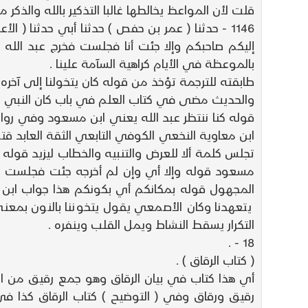
قلت لأن المواعظ يخالطها غالبا التذكير بالله والذك
1146 - حدثنا ( عمر بن حفص ) حدثنا أبي حدثنا ( 
إليكم صاحبكم وإلا جئت أنا فجلست فخرج عبد الله و
بالموعظة في الأيام كراهية السآمة علينا .
طابقته للترجمة تؤخذ من قوله كان يتخولنا إلى آ
والحديث مضى في كتاب العلم في باب كان النبي يتخ
قوله كنا ننتظر عبد الله يعني ابن مسعود وفي رواية 
ابن معاوية النخعي الكوفي التابعي الثقة العابد ق
تجلس كلمة ألا للعرض والتنبيه والخطاب ليزيد قوله 
مسعود قوله وإلا أي وإن لم أخرجه جئت فجلست عند
المجهول قوله بمكانكم أي بكونكم هذا جواب ابن 
يتعهدنا وكان الأصمعي يقول يتخوننا بالنون بمعنى
التكرار يسقط النشاط ويمل القلب وينفره .
18 - .
( كتاب الرقاق ) .
أي هذا كتاب في بيان الرقاق وهو جمع رقيق من ال
رقيق ورقاق وفي ( التوضيح ) كتاب الرقاق كذا ف