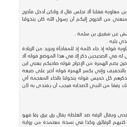
د بن معاوية فقلنا ألا تجلس قال لا ولاكن أدخل فأخرج
منعني من الخروج إليكم أن رسول الله كان يتخولنا
أعمش عن شقيق بن سلمة .
ي يليه .
ية قوله إذ جاء كلمة إذ للمفاجأة ويزيد من الزيادة
 له في الصحيحين ذكر إلا في هذا الموضع قوله ألا
أخرج بضم الهمزة من الإخراج قوله صاحبكم يعني ابن
بالتخفيف وإني بكسر الهمزة قوله أخبر على صيغة
كرهم كل خميس قوله يتخولنا بالخاء المعجمة أي
لك رفقا من النبي لأصحابه فيجب أن يقتدى به لأن
حى ويقال الرقة ضد الغلظة يقال رق يرق رقا فهو
 كتبهم الرقائق وكذا في نسخة معتمدة من رواية