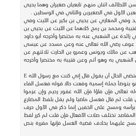
 اللطائف اثنان منهم تابعيان صغيران وهما يحيى
عين الأول في الصغيرين والثاني في الوسطين .
عيد وفي المغازي عن يحيى بن بكير عن الليث وفي
قتيبة ومحمد بن رمح كلاهما عن الليث عن يحيى بن
 زائدة عن الشعبي عنه به مختصرا وأخرجه أبو داود
بن عوف رضي الله تعالى عنه وعن مسدد عن عيسى
هب عن مالك ويونس وعمرو بن الحارث ثلاثتهم عن
ن الشعبي به وهو أتم وعن قتيبة به مختصرا وأخرجه
بيان المعنى والإعراب قوله أنه كان أي أن المغيرة كان مع رسول الله E وأدى عروة كلام أبيه بعبارة نفسه وإلا فمقتضى الحال أن يقول قال إني كنت مع رسول الله E
ي طفق من أفعال المقاربة قوله هو يتوضأ جملة إسمية وقعت حالا قوله فغسل الفاء
تعالى فإن فاؤا فإن الله غفور رحيم وإن عزموا
ه سميع عليم ( البقرة 226 227 ) لتفصيل قوله تعالى اللذين يؤلون من نسائهم ( البقرة 226 ) فإن قلت لم قال فغسل ماضيا ولم يقل بلفظ المضارع
برأسه ومسح على الخفين إنما ذكر في الأول حرف
 المقاصد تختلف صلات الأفعال فإن قلت لم كرر لفظ
مسح عليهما بخلاف قضية الغسل فإنها مقررة بنص