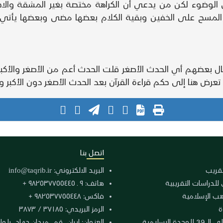
في الوضوء لكن من يدعي أن الكراهة مختصة بغير المشقة والاحت
ز المسح على الخفين وبقية الكلام بعضها مضى وبعضها يأتي
ل بعضهم أي الحدث الأصغر قلت الحدث أعم من الأصغر والأكبر وق
 تعرض هنا إلى حكم قراءة القرآن بعد الحدث الأصغر دون الأكبر 
اتصل بنا
لتقريب
البريد الالكتروني:
info@taqrib.ir
 للدراسات التقريبية
هاتف: ٩ ـ ٩٨٢٥٣٧٧٥٥٤٤٥ +
هب الإسلامية
فاكس: ٩٨٢٥٣٧٧٥٥٤٤٨ +
ة
الرمز البريدي: ٣٧١٨٥ / ٣٨٧٣
دة الإسلامية