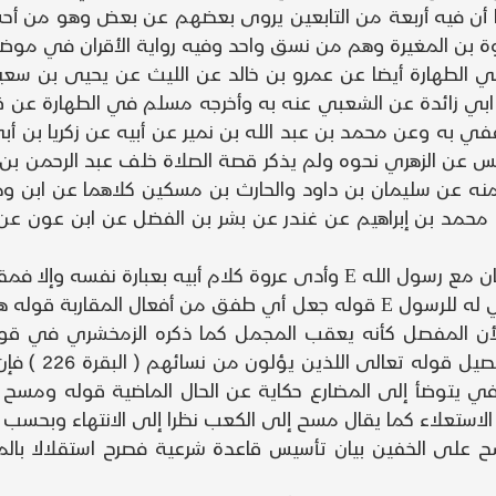
أن فيه أربعة من التابعين يروى بعضهم عن بعض وهو من أحسن
روة بن المغيرة وهم من نسق واحد وفيه رواية الأقران في موض
في الطهارة أيضا عن عمرو بن خالد عن الليث عن يحيى بن س
ن ابي زائدة عن الشعبي عنه به وأخرجه مسلم في الطهارة عن 
 به وعن محمد بن عبد الله بن نمير عن أبيه عن زكريا بن أبي
نس عن الزهري نحوه ولم يذكر قصة الصلاة خلف عبد الرحمن 
منه عن سليمان بن داود والحارث بن مسكين كلاهما عن ابن و
وعن محمد بن إبراهيم عن غندر عن بشر بن الفضل عن ابن عون ع
وكذا قوله وأن المغيرة جعل والضمير في و أنه وفي له للرسول E قوله جعل أ
ن المفصل كأنه يعقب المجمل كما ذكره الزمخشري في قوله 
الطلاق فإن الل
 يتوضأ إلى المضارع حكاية عن الحال الماضية قوله ومسح 
 الاستعلاء كما يقال مسح إلى الكعب نظرا إلى الانتهاء وبحسب
ح على الخفين بيان تأسيس قاعدة شرعية فصرح استقلالا بال